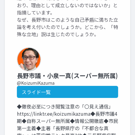
おり、理由として成立しないのではないか」と
指摘しています。
なぜ、長野市はこのような自己矛盾に満ちた立
論を考え付いたのでしょうか。どこから、「特
殊な立地」説は生じたのでしょうか。
長野市議・小泉一真(スーパー無所属)
@KoizumiKazuma
スライド一覧
◆徹夜必至につき閲覧注意の「〇見え通信」
https://linktr.ee/koizumikazuma◆長野市議4
期◆自称スーパー無所属◆情報公開徹底◆市民
第一主義◆主著「長野県庁の『不都合な真