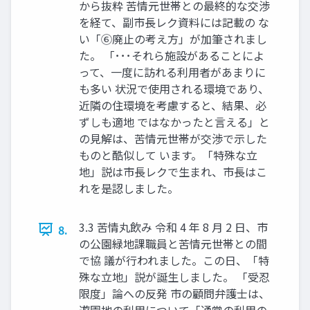
から抜粋 苦情元世帯との最終的な交渉
を経て、副市長レク資料には記載の な
い「⑥廃止の考え方」が加筆されまし
た。 「･･･それら施設があることによ
って、一度に訪れる利用者があまりに
も多い 状況で使用される環境であり、
近隣の住環境を考慮すると、結果、必
ずしも適地 ではなかったと言える」と
の見解は、苦情元世帯が交渉で示した
ものと酷似して います。「特殊な立
地」説は市長レクで生まれ、市長はこ
れを是認しました。
3.3 苦情丸飲み 令和 4 年 8 月 2 日、市
8.
の公園緑地課職員と苦情元世帯との間
で協 議が行われました。この日、「特
殊な立地」説が誕生しました。 「受忍
限度」論への反発 市の顧問弁護士は、
遊園地の利用について「通常の利用の