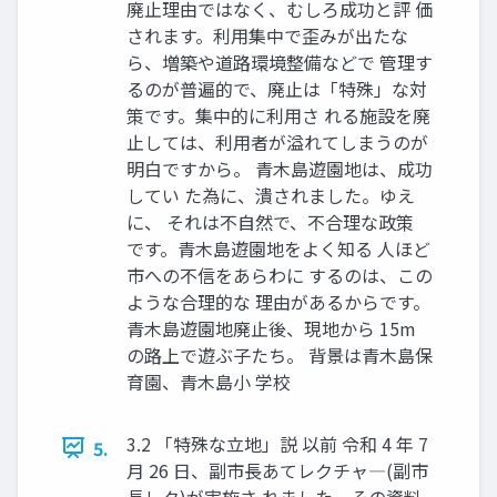
廃止理由ではなく、むしろ成功と評 価
されます。利用集中で歪みが出たな
ら、増築や道路環境整備などで 管理す
るのが普遍的で、廃止は「特殊」な対
策です。集中的に利用さ れる施設を廃
止しては、利用者が溢れてしまうのが
明白ですから。 青木島遊園地は、成功
してい た為に、潰されました。ゆえ
に、 それは不自然で、不合理な政策
です。青木島遊園地をよく知る 人ほど
市への不信をあらわに するのは、この
ような合理的な 理由があるからです。
青木島遊園地廃止後、現地から 15m
の路上で遊ぶ子たち。 背景は青木島保
育園、青木島小 学校
3.2 「特殊な立地」説 以前 令和 4 年 7
5.
月 26 日、副市長あてレクチャ―(副市
長レク)が実施さ れました。その資料