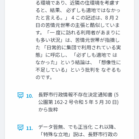
る環境であり、近隣の住環境を考慮す
ると、結果、 必ずしも適地ではなかっ
たと言える。」 4 この記述は、8 月 2
日の苦情元世帯の主張と酷似していま
す。「一 度に訪れる利用者があまりに
も多い状況」は、苦情元世帯が指摘し
た 「日常的に集団で利用されている実
態」に呼応し、 「必ずしも適地で は
なかった」という結論は、 「想像性に
不足している」という批判を なぞるも
のです。
長野市行政情報不存在決定通知書 (5
10.
公園第 162-2 号令和 5 年 5 月 30 日)
から抜粋
データ皆無、でも正当化 これ以降、
11.
「特殊な立地」説は、長野市行政の