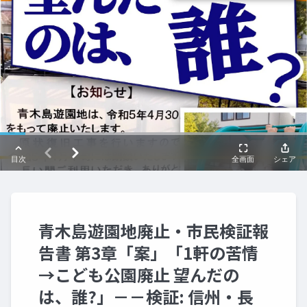
青木島遊園地廃止・市民検証報
告書 第3章「案」「1軒の苦情
→こども公園廃止 望んだの
は、誰?」－－検証: 信州・長