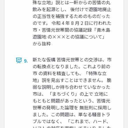
殊な立地」説とは一軒からの苦情の丸
飲みを起源とし、 後付けで遊園地廃止
の正当性を補強するためのものだった
のです。 令和 4 年 8 月 2 日に行われた
市・苦情元世帯間の協議記録「青木島
遊園地 の×××との協議について」
から抜粋
新たな仮構 苦情元世帯との交渉は、市
9.
の転換点となりました。これより前の
市 の資料を精査しても、「特殊な立
地」説を見出すことはできません。 脆
弱な説明しか持ち合わせていなかった
市は、 「まちづくり」の上で 立地に
もともと問題があったという、苦情元
世帯の発明した論理を 無批判に採用し
ました。この問題は、単なる騒音トラ
ブルではなく、 「これまで、ハード、
ソフトの対応を実施してまいり ました