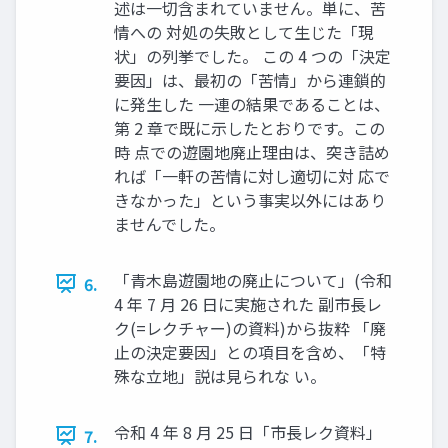
述は一切含まれていません。単に、苦
情への 対処の失敗として生じた「現
状」の列挙でした。 この 4 つの「決定
要因」は、最初の「苦情」から連鎖的
に発生した 一連の結果であることは、
第 2 章で既に示したとおりです。この
時 点での遊園地廃止理由は、突き詰め
れば「一軒の苦情に対し適切に対 応で
きなかった」という事実以外にはあり
ませんでした。
「青木島遊園地の廃止について」(令和
6.
4 年 7 月 26 日に実施された 副市長レ
ク(=レクチャー)の資料)から抜粋 「廃
止の決定要因」との項目を含め、「特
殊な立地」説は見られな い。
令和 4 年 8 月 25 日「市長レク資料」
7.