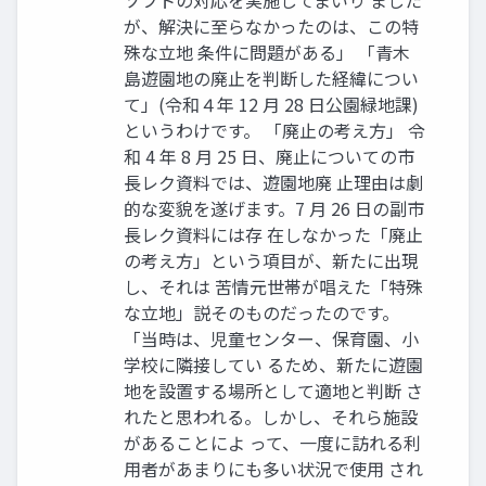
が、解決に至らなかったのは、この特
殊な立地 条件に問題がある」 「青木
島遊園地の廃止を判断した経緯につい
て」(令和４年 12 月 28 日公園緑地課)
というわけです。 「廃止の考え方」 令
和 4 年 8 月 25 日、廃止についての市
長レク資料では、遊園地廃 止理由は劇
的な変貌を遂げます。7 月 26 日の副市
長レク資料には存 在しなかった「廃止
の考え方」という項目が、新たに出現
し、それは 苦情元世帯が唱えた「特殊
な立地」説そのものだったのです。
「当時は、児童センター、保育園、小
学校に隣接してい るため、新たに遊園
地を設置する場所として適地と判断 さ
れたと思われる。しかし、それら施設
があることによ って、一度に訪れる利
用者があまりにも多い状況で使用 され