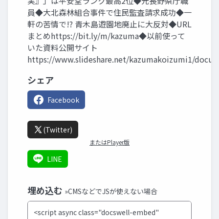
実』」は平安堂ランク最高2位◆元長野県庁職
員◆大北森林組合事件で住民監査請求成功◆一
軒の苦情で!? 青木島遊園地廃止に大反対◆URL
まとめhttps://bit.ly/m/kazuma◆以前使って
いた資料公開サイト
https://www.slideshare.net/kazumakoizumi1/docu
シェア
Facebook
(Twitter)
またはPlayer版
LINE
埋め込む
»CMSなどでJSが使えない場合