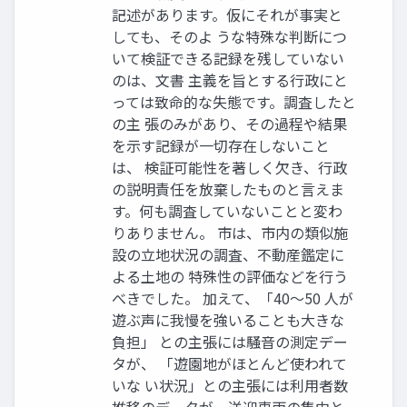
記述があります。仮にそれが事実と
しても、そのよ うな特殊な判断につ
いて検証できる記録を残していない
のは、文書 主義を旨とする行政にと
っては致命的な失態です。調査したと
の主 張のみがあり、その過程や結果
を示す記録が一切存在しないこと
は、 検証可能性を著しく欠き、行政
の説明責任を放棄したものと言えま
す。何も調査していないことと変わ
りありません。 市は、市内の類似施
設の立地状況の調査、不動産鑑定に
よる土地の 特殊性の評価などを行う
べきでした。 加えて、「40～50 人が
遊ぶ声に我慢を強いることも大きな
負担」 との主張には騒音の測定デー
タが、 「遊園地がほとんど使われて
いな い状況」との主張には利用者数
推移のデータが、送迎車両の集中と