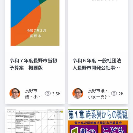
令和７年度長野市当初
令和６年度 一般社団法
予算案 概要版
人長野市開発公社事業
計画 (51ページ目)
長野市
長野市議・
3.5K
2K
議・小泉
小泉一真(ス
一真(スー
ーパー無所
パー無所
属)
属)