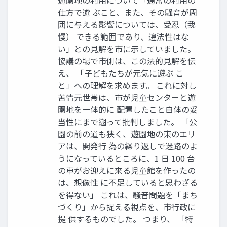
仕方で遊 ぶこと、また、その騒音が周
囲に与える影響については、受忍（我
慢） できる範囲であり、違法性はな
い」との見解を市に示していました。
協議の場で市側は、この法的見解を伝
え、 「子どもたちが元気に遊ぶ こ
と」への理解を求めます。 これに対し
苦情元世帯は、市が児童センターと遊
園地を一体的に 配置したこと自体の妥
当性にまで遡って批判しました。 「公
園の前の道も狭く、遊園地の東のエリ
アは、開発行 為の繰り返しで迷路のよ
うになっているところに、1 日 100 台
の車がお迎えに来る児童館を作ったの
は、想像性 に不足していると思わざる
を得ない」 これは、騒音問題を「まち
づくり」から捉える視点を、市行政に
提 供するものでした。 つまり、 「特