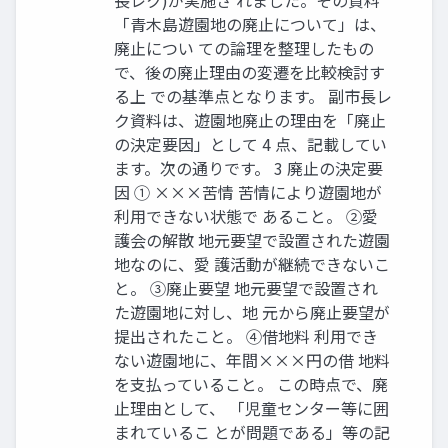
「青木島遊園地の廃止について」は、
廃止につい ての論理を整理したもの
で、後の廃止理由の変遷を比較検討す
る上 での基準点となります。 副市長レ
ク資料は、遊園地廃止の理由を「廃止
の決定要因」として 4 点、記載してい
ます。次の通りです。 3 廃止の決定要
因 ① ×××苦情 苦情により遊園地が
利用できない状態で あること。 ②愛
護会の解散 地元要望で設置された遊園
地なのに、愛 護活動が継続できないこ
と。 ③廃止要望 地元要望で設置され
た遊園地に対し、地 元から廃止要望が
提出されたこと。 ④借地料 利用でき
ない遊園地に、年間×××円の借 地料
を支払っていること。 この時点で、廃
止理由として、 「児童センター等に囲
まれているこ とが問題である」等の記