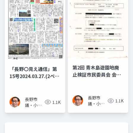
第2回 青木島遊園地廃
「長野〇見え通信」第
止検証市民委員会 会議
15号2024.03.27.(2ペー
資料
ジ) 公園廃止問題 青木
島遊園地廃止検証◆背
後に「お寺」の意向か
長野市
長野市
1.1K
1.1K
議・小泉
城山駐車場 高額有料化
議・小泉
一真(スー
◆山間部の学校は冷房
一真(スー
パー無所
パー無所
不要？副委員長が事実
属)
属)
に反し発信 経済文教委
員会で陳謝