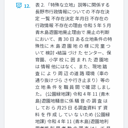
表 2. 「特殊な立地」説等に関係する
12.
長野市行政情報についての 不存在決
定 一覧 不存在決定 年月日 不存在の
行政情報 不存在の理由 令和 5 年 5 月
青木島遊園地廃止理由で 廃止の判断
において、青 30 日 ある立地条件の特
殊性に 木 島 遊 園 地 の 様 に児 童 つ
いて 検討 •結論 づけ た センター、保
育園、小学 校 に 囲 ま れ た 遊 園地
は 情報 他にはなく、また、現地 踏
査 に よ り 周 辺 の道 路 環境（車の
通り抜けづら さや行き止まり）等の
立 地 条 件 を 職 員 間 で確 認 しまし
た。 (公園緑地課) 令和 4 年 11 (青木
島)遊園地騒音に係 騒 音 の 調 査 は
し てお ら 月25 日 る調査資料 ず 資
料 を 作 成 し てい な いため (公園緑
地課) 令和 4 年 11 (青木島)遊園地利
用者推 利 用 者 数 の 調 査 はし て 月