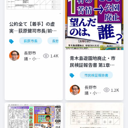
公約全て【着手】の虚
実―荻原健司市長/前市
長と変わらず実施も
荻原市長
長野市長選2025
「着手」とカウント!
2025.08.27.
長野市
1.4K
青木島遊園地廃止・市
議・小泉
民検証報告書 第1章
一真(スー
パー無所
「案」「1軒の苦情→こ
市民検証報告書
属)
ども公園廃止 望んだの
は、誰?」－－検証: 信
長野市
1.2K
州・長野県 小さな遊園
議・小泉
地の大きな問い 青木島
一真(スー
パー無所
遊園地廃止検証市民委
属)
員会