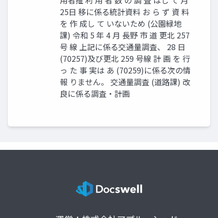
25日 移に係る統計資料 お ら ず 資 料
を 作 成し て いないため (公園緑地
課) 令和 5 年 4 月 長野 市 道 更北 257
号 線 上記に係る交通量調査、 28 日
(70257)及び更北 259 号線 計 画 を 行
っ た 事 実は あ (70259)に係る次の情
報 りません。 交通量調査 (道路課) 改
良に係る調査・計画