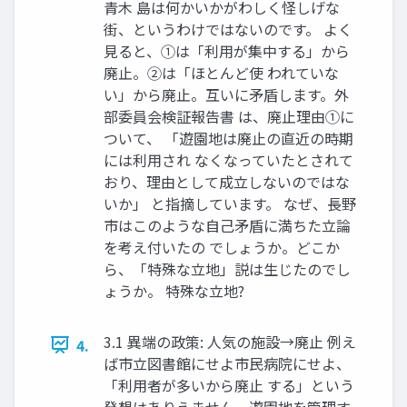
青木 島は何かいかがわしく怪しげな
街、というわけではないのです。 よく
見ると、①は「利用が集中する」から
廃止。②は「ほとんど使 われていな
い」から廃止。互いに矛盾します。外
部委員会検証報告書 は、廃止理由①に
ついて、 「遊園地は廃止の直近の時期
には利用され なくなっていたとされて
おり、理由として成立しないのではな
いか」 と指摘しています。 なぜ、長野
市はこのような自己矛盾に満ちた立論
を考え付いたの でしょうか。どこか
ら、「特殊な立地」説は生じたのでし
ょうか。 特殊な立地?
3.1 異端の政策: 人気の施設→廃止 例え
4.
ば市立図書館にせよ市民病院にせよ、
「利用者が多いから廃止 する」という
発想はありえません。遊園地を管理す