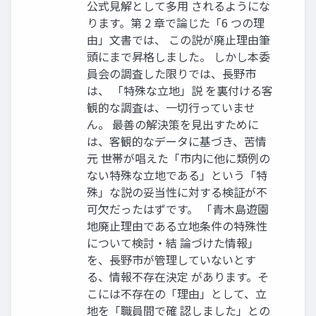
公式見解として多用 されるようにな
ります。第 2 章で論じた「6 つの理
由」文書では、 この説が廃止理由筆
頭にまで昇格しました。 しかし本委
員会の調査した限りでは、長野市
は、 「特殊な立地」説 を裏付ける客
観的な調査は、一切行っていませ
ん。 最善の解決策を見出すために
は、客観的なデータに基づき、苦情
元 世帯が唱えた「市内に他に類例の
ない特殊な立地である」という「特
殊」な説の妥当性に対する検証が不
可欠だったはずです。 「青木島遊園
地廃止理由である立地条件の特殊性
について検討・結 論づけた情報」
を、長野市が管理していないとす
る、情報不存在決定 があります。そ
こには不存在の「理由」として、立
地を「職員間で確 認しました」との