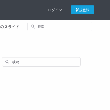
ログイン
新規登録
検索
てのスライド
検索