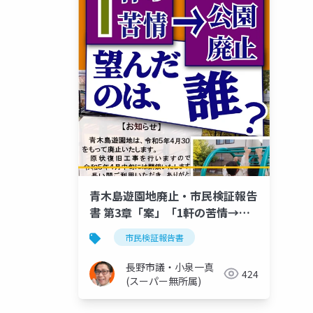
青木島遊園地廃止・市民検証報告
書 第3章「案」「1軒の苦情→こ
ども公園廃止 望んだのは、誰?」
市民検証報告書
－－検証: 信州・長野県 小さな遊
園地の大きな問い 青木島遊園地
長野市議・小泉一真
424
廃止検証市民委員会
(スーパー無所属)