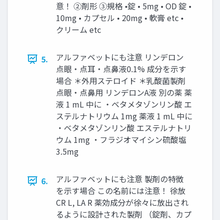
意！ ②剤形 ③規格 •錠 • 5mg • OD 錠 •
10mg • カプセル • 20mg • 軟膏 etc •
クリーム etc
アルファベットにも注意 リンデロン
5.
点眼・点耳・点鼻液0.1% 成分を示す
場合 ＊外用ステロイド ＊乳酸菌製剤
点眼・点鼻用 リンデロンA液 別の薬 薬
液 1 mL 中に ・ベタメタゾンリン酸 エ
ステルナトリウム 1mg 薬液 1 mL 中に
・ベタメタゾンリン酸 エステルナトリ
ウム 1mg ・フラジオマイシン硫酸塩
3.5mg
アルファベットにも注意 製剤の特徴
6.
を示す場合 この名前には注意！ 徐放
CR L, LA R 薬効成分が徐々に放出され
るように設計された製剤 （錠剤、カプ