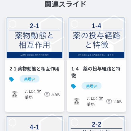
関連スライド
2-1 薬物動態と相互作用
1-4 薬の投与経路と特
徴
薬理学
薬理学
こはく堂
5.5K
薬局
こはく堂
2.6K
薬局