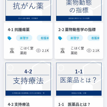
4-1 抗腫瘍薬
2-2 薬物動態学の指標
薬理学
看護薬理学
薬理学
看護薬理学
こはく堂
こはく堂
2.1K
2.1K
薬局
薬局
4-2 支持療法
1-1 医薬品とは？