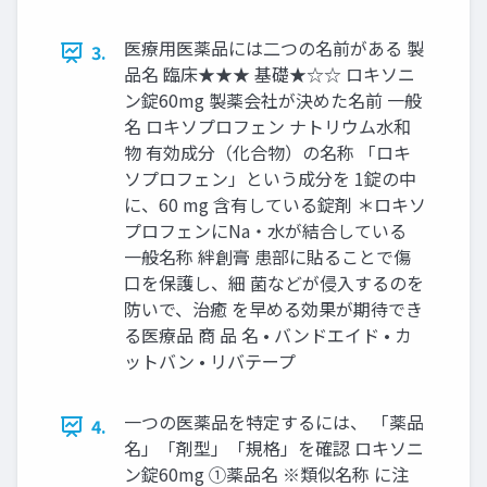
医療用医薬品には二つの名前がある 製
3.
品名 臨床★★★ 基礎★☆☆ ロキソニ
ン錠60mg 製薬会社が決めた名前 一般
名 ロキソプロフェン ナトリウム水和
物 有効成分（化合物）の名称 「ロキ
ソプロフェン」という成分を 1錠の中
に、60 mg 含有している錠剤 ＊ロキソ
プロフェンにNa・水が結合している
一般名称 絆創膏 患部に貼ることで傷
口を保護し、細 菌などが侵入するのを
防いで、治癒 を早める効果が期待でき
る医療品 商 品 名 • バンドエイド • カ
ットバン • リバテープ
一つの医薬品を特定するには、 「薬品
4.
名」「剤型」「規格」を確認 ロキソニ
ン錠60mg ①薬品名 ※類似名称 に注