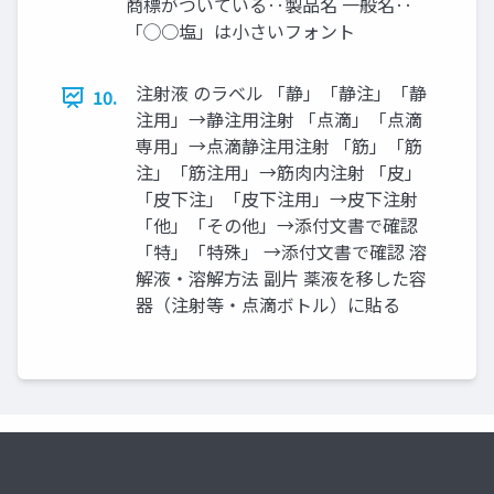
商標がついている‥製品名 一般名‥
「◯○塩」は小さいフォント
注射液 のラベル 「静」「静注」「静
10.
注用」→静注用注射 「点滴」「点滴
専用」→点滴静注用注射 「筋」「筋
注」「筋注用」→筋肉内注射 「皮」
「皮下注」「皮下注用」→皮下注射
「他」「その他」→添付文書で確認
「特」「特殊」 →添付文書で確認 溶
解液・溶解方法 副片 薬液を移した容
器（注射等・点滴ボトル）に貼る