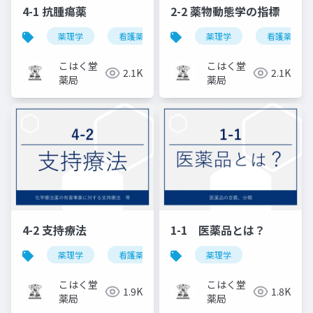
4-1 抗腫瘍薬
2-2 薬物動態学の指標
薬理学
看護薬理学
薬理学
看護薬理学
こはく堂
こはく堂
2.1K
2.1K
薬局
薬局
4-2 支持療法
1-1 医薬品とは？
薬理学
看護薬理学
薬理学
こはく堂
こはく堂
1.9K
1.8K
薬局
薬局