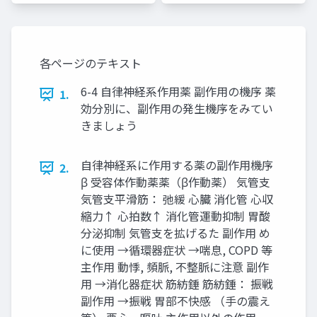
各ページのテキスト
6-4 自律神経系作用薬 副作用の機序 薬
1.
効分別に、副作用の発生機序をみてい
きましょう
自律神経系に作用する薬の副作用機序
2.
β 受容体作動薬薬（β作動薬） 気管支
気管支平滑筋： 弛緩 心臓 消化管 心収
縮力↑ 心拍数↑ 消化管運動抑制 胃酸
分泌抑制 気管支を拡げるた 副作用 め
に使用 →循環器症状 →喘息, COPD 等
主作用 動悸, 頻脈, 不整脈に注意 副作
用 →消化器症状 筋紡錘 筋紡錘： 振戦
副作用 →振戦 胃部不快感 （手の震え