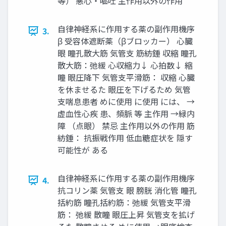
等） 悪心・嘔吐 主作用以外の作用
自律神経系に作用する薬の副作用機序
3.
β 受容体遮断薬（βブロッカー） 心臓
眼 瞳孔散大筋 気管支 筋紡錘 収縮 瞳孔
散大筋：弛緩 心収縮力↓ 心拍数↓ 縮
瞳 眼圧降下 気管支平滑筋： 収縮 心臓
を休ませるた 眼圧を下げるため 気管
支喘息患者 めに使用 に使用 には、 →
虚血性心疾 患、頻脈 等 主作用 →緑内
障 （点眼） 禁忌 主作用以外の作用 筋
紡錘： 抗振戦作用 低血糖症状を 隠す
可能性が ある
自律神経系に作用する薬の副作用機序
4.
抗コリン薬 気管支 眼 膀胱 消化管 瞳孔
括約筋 瞳孔括約筋：弛緩 気管支平滑
筋： 弛緩 散瞳 眼圧上昇 気管支を拡げ