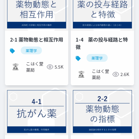
2-1 薬物動態と相互作用
1-4 薬の投与経路と特
徴
薬理学
薬理学
こはく堂
5.5K
薬局
こはく堂
2.6K
薬局