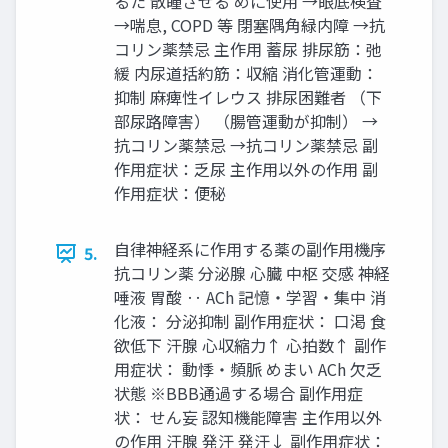
るた 散瞳させる めに使用 →眼底検査
→喘息, COPD 等 閉塞隅角緑内障 →抗
コリン薬禁忌 主作用 蓄尿 排尿筋：弛
緩 内尿道括約筋：収縮 消化管運動：
抑制 麻痺性イレウス 排尿困難者 （下
部尿路障害） （腸管運動が抑制） →
抗コリン薬禁忌 →抗コリン薬禁忌 副
作用症状：乏尿 主作用以外の作用 副
作用症状：便秘
自律神経系に作用する薬の副作用機序
5.
抗コリン薬 分泌腺 心臓 中枢 交感 神経
唾液 胃酸 ‥ ACh 記憶・学習・集中 消
化液： 分泌抑制 副作用症状： 口渇 食
欲低下 汗腺 心収縮力↑ 心拍数↑ 副作
用症状： 動悸・頻脈 めまい ACh 欠乏
状態 ※BBB通過する場合 副作用症
状： せん妄 認知機能障害 主作用以外
の作用 汗腺 発汗 発汗↓ 副作用症状：