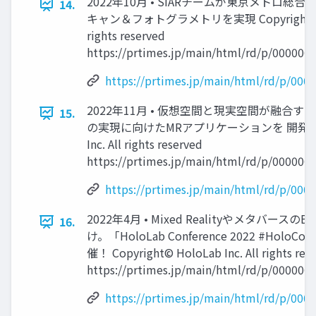
2022年10月 • SIARチームが東京メトロ総
14.
キャン＆フォトグラメトリを実現 Copyright© Hol
rights reserved
https://prtimes.jp/main/html/rd/p/000000
https://prtimes.jp/main/html/rd/p/00
2022年11月 • 仮想空間と現実空間が融合
15.
の実現に向けたMRアプリケーションを 開発 Copyr
Inc. All rights reserved
https://prtimes.jp/main/html/rd/p/000000
https://prtimes.jp/main/html/rd/p/00
2022年4月 • Mixed Realityやメタバー
16.
け。「HoloLab Conference 2022 #HoloCo
催！ Copyright© HoloLab Inc. All rights res
https://prtimes.jp/main/html/rd/p/000000
https://prtimes.jp/main/html/rd/p/00