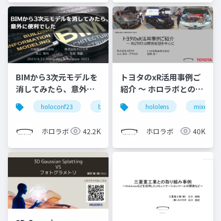
BIMから3次元モデルを
トヨタのxR活用事例ご
消してみたら、意外に
紹介 ～ ホロラボとの開
便利でした
発秘話を中心に (ホロラ
holoconf23
bim
hololens
mixed real
ボカンファレンス 2022
トヨタ自動車株式会社
ホロラボ
42.2K
ホロラボ
40K
栢野様 発表スライド)