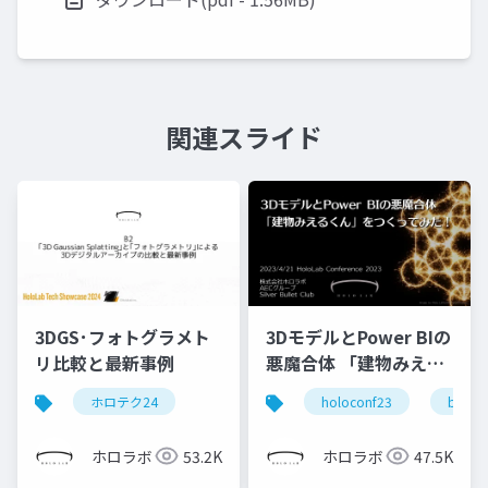
関連スライド
3DGS･フォトグラメト
3DモデルとPower BIの
リ比較と最新事例
悪魔合体 「建物みえる
くん」をつくってみ
ホロテク24
holoconf23
bim
た！
ホロラボ
53.2K
ホロラボ
47.5K