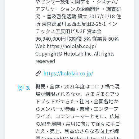
やセンサー技術に関する ・システム/
アプリケーションの企画開発 ・調査研
究 ・普及啓発活動 設立 2017/01/18 住
所 東京都品川区西五反田2-25-1 イン
テックス五反田ビル3F 資本金
96,940,000円 取締役 5名 従業員 60名
Web https://hololab.co.jp/
Copyright© HoloLab Inc. All rights
reserved
https://hololab.co.jp/
概要 • 全体 • 2021年度はコロナ禍で現
3.
場が制限されるなか、さまざまなアウ
トプットができた • 社内 • 全国各地か
らメンバーが参画 • 業務 • エンタープ
ライズ、コンシューマーともに、広域
のARを展開 • 実用に向けて徐々に手ご
たえ • 売上、利益のさらなる向上が課
題 Copyright© HoloLab Inc. All rights