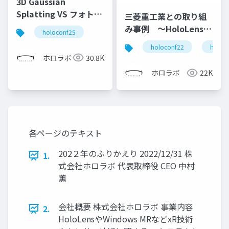
3D Gaussian
Splatting VS フォトグ
三菱重工業との取り組
ラメトリ
み事例 ～HoloLensな
holoconf25
どを活用した現場向け
holoconf22
holole
コミュニケーションツ
ホロラボ
30.8K
ールの開発～
ホロラボ
22K
各ページのテキスト
202２年のふりかえり 2022/12/31 株
1.
式会社ホロラボ 代表取締役 CEO 中村
薫
会社概要 株式会社ホロラボ 事業内容
2.
HoloLensやWindows MRなどxR技術