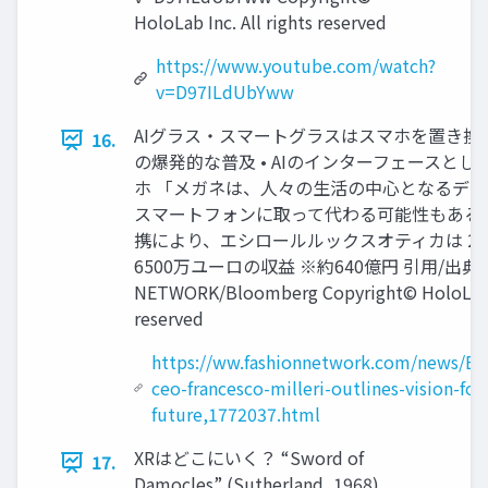
HoloLab Inc. All rights reserved
https://www.youtube.com/watch?
v=D97ILdUbYww
AIグラス・スマートグラスはスマホを置き換える
16.
の爆発的な普及 • AIのインターフェースと
ホ 「メガネは、人々の生活の中心となるデ
スマートフォンに取って代わる可能性もある」 
携により、エシロールルックスオティカは 20
6500万ユーロの収益 ※約640億円 引用/出典 : 
NETWORK/Bloomberg Copyright© HoloLab In
reserved
https://ww.fashionnetwork.com/news/Essi
ceo-francesco-milleri-outlines-vision-for
future,1772037.html
XRはどこにいく？ “Sword of
17.
Damocles” (Sutherland, 1968).