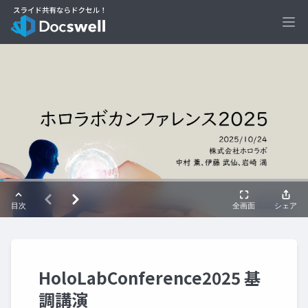
Ope
HoloLabConference2025 基
調講演