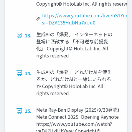
Copyright© HoloLab Inc. All rights reserved
https://www.youtube.com/live/hS1Yqc
si=DZA135HqbNu7xUu0
生成AIの「爆発」 インターネットの
13.
登場に匹敵する 「不可逆な前提変
化」 Copyright© HoloLab Inc. All
rights reserved
生成AIの「爆発」 どれだけAIを使え
14.
るか、どれだけAIと一緒にいられる
か Copyright© HoloLab Inc. All
rights reserved
Meta Ray-Ban Display (2025/9/30発売)
15.
Meta Connect 2025: Opening Keynote
https://www.youtube.com/watch?
v=D97ILdUbYww Copyright©