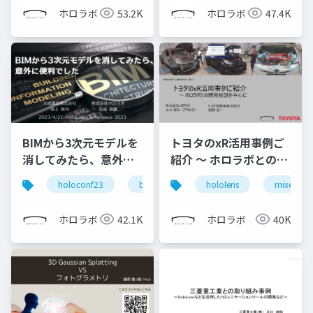
ホロラボ
53.2K
ホロラボ
47.4K
BIMから3次元モデルを
トヨタのxR活用事例ご
消してみたら、意外に
紹介 ～ ホロラボとの開
便利でした
発秘話を中心に (ホロラ
holoconf23
bim
hololens
mixed real
ボカンファレンス 2022
トヨタ自動車株式会社
ホロラボ
42.1K
ホロラボ
40K
栢野様 発表スライド)