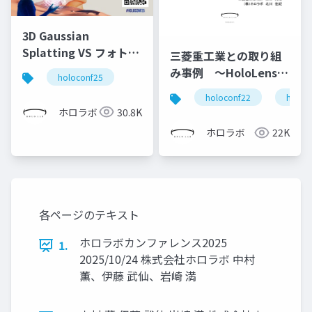
3D Gaussian
Splatting VS フォトグ
三菱重工業との取り組
ラメトリ
み事例 ～HoloLensな
holoconf25
どを活用した現場向け
holoconf22
holole
コミュニケーションツ
ホロラボ
30.8K
ールの開発～
ホロラボ
22K
各ページのテキスト
ホロラボカンファレンス2025
1.
2025/10/24 株式会社ホロラボ 中村
薫、伊藤 武仙、岩崎 満