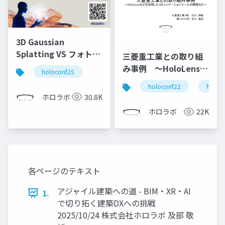
3D Gaussian
Splatting VS フォトグ
三菱重工業との取り組
ラメトリ
み事例 ～HoloLensな
holoconf25
どを活用した現場向け
holoconf22
holole
コミュニケーションツ
ホロラボ
30.8K
ールの開発～
ホロラボ
22K
各ページのテキスト
アジャイル建築への道 - BIM・XR・AI
1.
で切り拓く建築DXへの挑戦
2025/10/24 株式会社ホロラボ 及部 敬