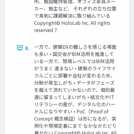
所、施設維持管理、オフィス家具メー
カー、施主など、 それぞれの立ち位置
で真剣に課題解決に取り組んでいる
Copyright© HoloLab Inc. All rights
reserved 7
一方で、建築DXの難しさを感じる場面
8.
も多い • 国交省がBIM活用を推進して
いる一方で、現場レベルではBIM活用
がうまく 進まない • 建築のライフサイ
クルごとに部署や会社が変わるため、
分断が発生しがち • データがフェーズ
を越えて流れていかないので、個別最
適に留まってしまいがち • 紙文化やIT
リテラシーの差が、デジタル化のハー
ドルになりやすい • PoC（Proof of
Concept 概念検証）は形になるが、実
用化や現場定着にまで なかなかたどり
着かない Copyright© HoloLab Inc. All