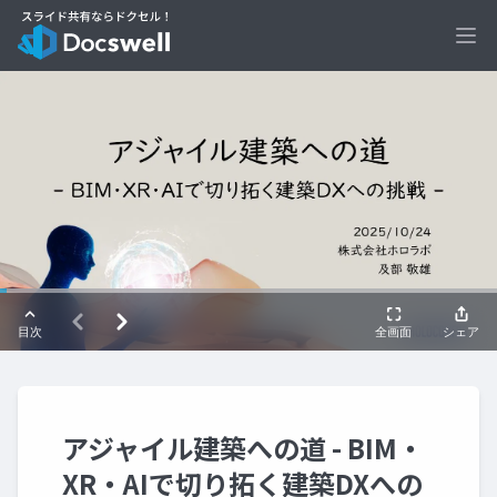
Ope
アジャイル建築への道 - BIM・
XR・AIで切り拓く建築DXへの