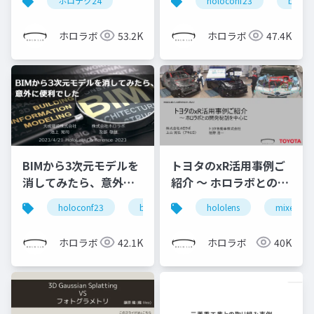
ホロテク24
holoconf23
bim
た！
ホロラボ
53.2K
ホロラボ
47.4K
BIMから3次元モデルを
トヨタのxR活用事例ご
消してみたら、意外に
紹介 ～ ホロラボとの開
便利でした
発秘話を中心に (ホロラ
holoconf23
bim
hololens
mixed real
ボカンファレンス 2022
トヨタ自動車株式会社
ホロラボ
42.1K
ホロラボ
40K
栢野様 発表スライド)