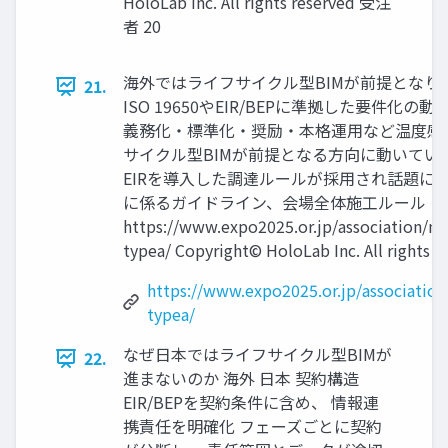
HoloLab Inc. All rights reserved 受注
者 20
海外ではライフサイクル型BIMが前提となり始
21.
ISO 19650やEIR/BEPに準拠した要件化の
義務化・標準化・奨励・本格運用など温度感
サイクル型BIMが前提となる方向に動いている
EIRを導入した調達ルールが採用され話題に
に係るガイドライン、会場全体施工ルール
https://www.expo2025.or.jp/association/ma
typea/ Copyright© HoloLab Inc. All rights r
https://www.expo2025.or.jp/associatio
typea/
なぜ日本ではライフサイクル型BIMが
22.
進まないのか 海外 日本 契約構造
EIR/BEPを契約条件に含め、 情報連
携責任を明確化 フェーズごとに契約