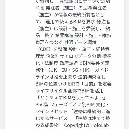
が分断し、 責任範囲とデータが途切
れる 発注者（施主）の立場 発注者
（施主）が情報の最終所有者とし
て、 運用で使えるBIMを要求 発注者
（施主）は設計・施工を委託し、 納
品＝終了 業界構造 設計・施工・維持
管理をつなぐ 共通データ環境
（CDE）を整備 設計・施工・維持管
理が 企業別サイロでデータ分断 標準
化・法制度 政府調達でBIM要件を義
務化 （UK・EU・SG・HK） ガイド
ラインは推奨止まり 法的拘束なし
BIMの位置づけ EIRで「目的」を定義
ライフサイクル全体でBIMを活用
「とりあえずBIMを使ってみよう」
PoC型 フェーズごとに別BIM 文化・
マインドセット 「建築は継続的に進
化するサービス」 「建築は建てて終
わる成果物」 Copyright© HoloLab