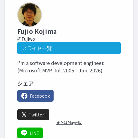
Fujio Kojima
@Fujiwo
スライド一覧
I'm a software development engineer.
(Microsoft MVP Jul. 2005 - Jun. 2026)
シェア
Facebook
(Twitter)
またはPlayer版
LINE