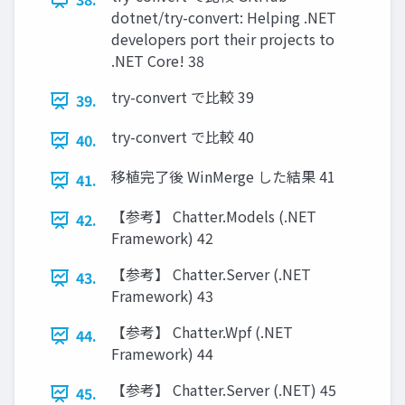
dotnet/try-convert: Helping .NET
developers port their projects to
.NET Core! 38
try-convert で比較 39
39.
try-convert で比較 40
40.
移植完了後 WinMerge した結果 41
41.
【参考】 Chatter.Models (.NET
42.
Framework) 42
【参考】 Chatter.Server (.NET
43.
Framework) 43
【参考】 Chatter.Wpf (.NET
44.
Framework) 44
【参考】 Chatter.Server (.NET) 45
45.