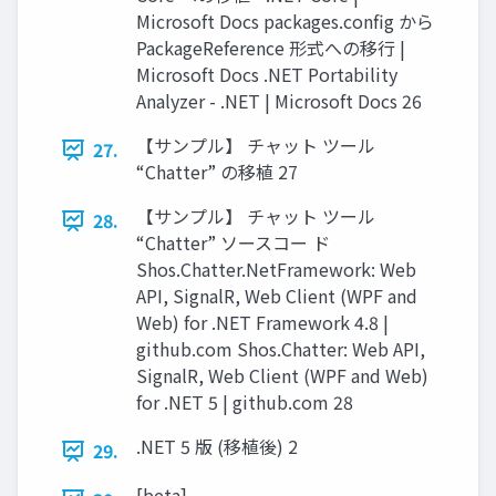
Microsoft Docs packages.config から
PackageReference 形式への移行 |
Microsoft Docs .NET Portability
Analyzer - .NET | Microsoft Docs 26
【サンプル】 チャット ツール
27.
“Chatter” の移植 27
【サンプル】 チャット ツール
28.
“Chatter” ソースコー ド
Shos.Chatter.NetFramework: Web
API, SignalR, Web Client (WPF and
Web) for .NET Framework 4.8 |
github.com Shos.Chatter: Web API,
SignalR, Web Client (WPF and Web)
for .NET 5 | github.com 28
.NET 5 版 (移植後) 2
29.
[beta]