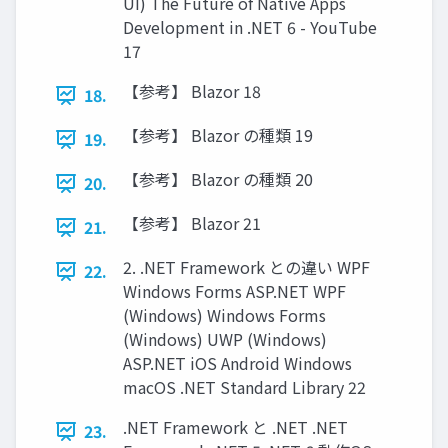
UI) The Future of Native Apps
Development in .NET 6 - YouTube
17
【参考】 Blazor 18
18.
【参考】 Blazor の種類 19
19.
【参考】 Blazor の種類 20
20.
【参考】 Blazor 21
21.
2. .NET Framework との違い WPF
22.
Windows Forms ASP.NET WPF
(Windows) Windows Forms
(Windows) UWP (Windows)
ASP.NET iOS Android Windows
macOS .NET Standard Library 22
.NET Framework と .NET .NET
23.