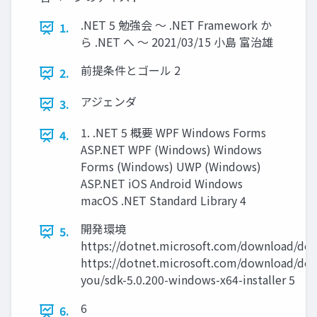
.NET 5 勉強会 ～ .NET Framework か
1.
ら .NET へ ～ 2021/03/15 小島 富治雄
前提条件とゴール 2
2.
アジェンダ
3.
1. .NET 5 概要 WPF Windows Forms
4.
ASP.NET WPF (Windows) Windows
Forms (Windows) UWP (Windows)
ASP.NET iOS Android Windows
macOS .NET Standard Library 4
開発環境
5.
https://dotnet.microsoft.com/download/dot
https://dotnet.microsoft.com/download/dot
you/sdk-5.0.200-windows-x64-installer 5
6
6.