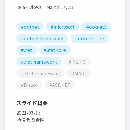
28.5K Views
March 17, 21
#dotnet
#microsoft
#dotnet5
#dotnet framework
#dotnet core
#.net
#.net core
#.net framework
#.NET 5
#.NET Framework
#MAUI
#Blazor
#ASP.NET
スライド概要
2021/03/15
勉強会の資料