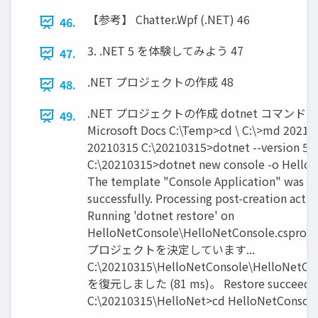
【参考】 Chatter.Wpf (.NET) 46
46.
3. .NET 5 を体験してみよう 47
47.
.NET プロジェクトの作成 48
48.
.NET プロジェクトの作成 dotnet コマンド - .NE
49.
Microsoft Docs C:\Temp>cd \ C:\>md 20210
20210315 C:\20210315>dotnet --version 5.0
C:\20210315>dotnet new console -o Hello
The template "Console Application" was c
successfully. Processing post-creation action
Running 'dotnet restore' on
HelloNetConsole\HelloNetConsole.cspro
プロジェクトを決定しています...
C:\20210315\HelloNetConsole\HelloNetCon
を復元しました (81 ms)。 Restore succeede
C:\20210315\HelloNet>cd HelloNetConsole