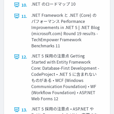
.NET のロードマップ 10
10.
.NET Framework と .NET (Core) の
11.
パフォーマンス Performance
Improvements in .NET 5 | .NET Blog
(microsoft.com) Round 19 results -
TechEmpower Framework
Benchmarks 11
.NET 5 採用の注意点 Getting
12.
Started with Entity Framework
Core: Database-First Development -
CodeProject • .NET 5 に含まれない
ものがある • WCF (Windows
Communication Foundation) • WF
(Workflow Foundation) • ASP.NET
Web Forms 12
.NET 5 採用の注意点 • ASP.NET や
13.