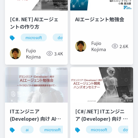
[C#. NET] AIエージェ
AIエージェント勉強会
ントの作り方
microsoft
dotnet
.net
ai
ai agen
Fujio
2.6K
Kojima
Fujio
3.4K
Kojima
ITエンジニア
[C#/.NET] ITエンジニ
(Developer) 向け AIエ
ア (Developer) 向け AI
ージェント勉強会 ～マ
エージェント開発ハン
ai
microsoft
llm
microsoft
machine learning
dotnet
イクロソフトの最新技
ズオンセミナー