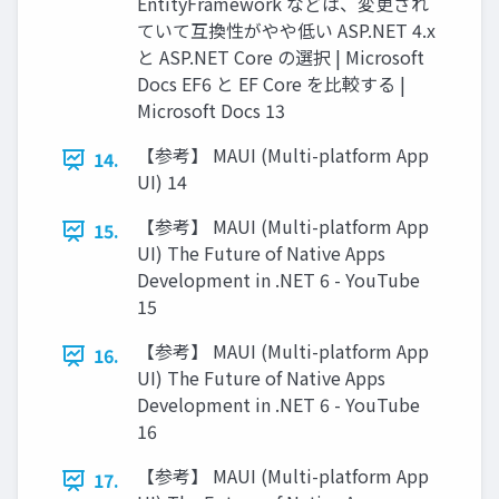
EntityFramework などは、変更され
ていて互換性がやや低い ASP.NET 4.x
と ASP.NET Core の選択 | Microsoft
Docs EF6 と EF Core を比較する |
Microsoft Docs 13
【参考】 MAUI (Multi-platform App
14.
UI) 14
【参考】 MAUI (Multi-platform App
15.
UI) The Future of Native Apps
Development in .NET 6 - YouTube
15
【参考】 MAUI (Multi-platform App
16.
UI) The Future of Native Apps
Development in .NET 6 - YouTube
16
【参考】 MAUI (Multi-platform App
17.