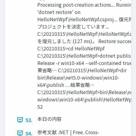
Processing post-creation actions... Running
'dotnet restore' on
HelloNetWpf\HelloNetWpf.csproj... 復元
プロジェクトを決定しています...
C:\20210315\HelloNetWpf\HelloNetWpf.csp
を復元しました (127 ms)。 Restore succeed
C:\20210315>cd HelloNetWpf
C:\20210315\HelloNetWpf>dotnet publish 
Release -r win10-x64 --self-contained tru
果省略… C:\20210315\HelloNetWpf>dir
bin\Release\net5.0-windows\win10-
x64\publish …結果省略…
C:\20210315\HelloNetWpf>bin\Release\net
windows\win10-x64\publish\HelloNetWpf.
52
本日の内容
53.
参考文献 .NET | Free. Cross-
54.