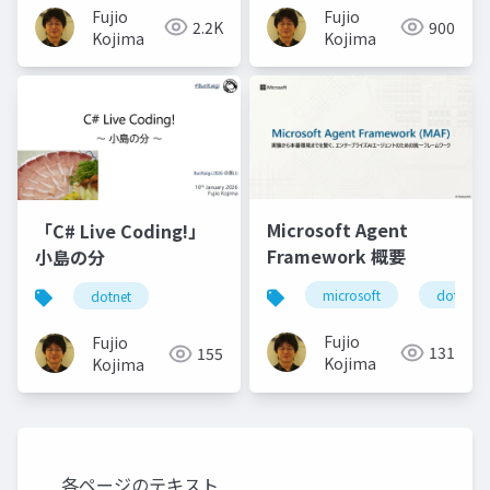
術発表を受けて～
Fujio
Fujio
2.2K
900
(2025/07)
Kojima
Kojima
Microsoft Agent
「C# Live Coding!」
Framework 概要
小島の分
microsoft
dotnet
dotnet
Fujio
Fujio
131
155
Kojima
Kojima
各ページのテキスト