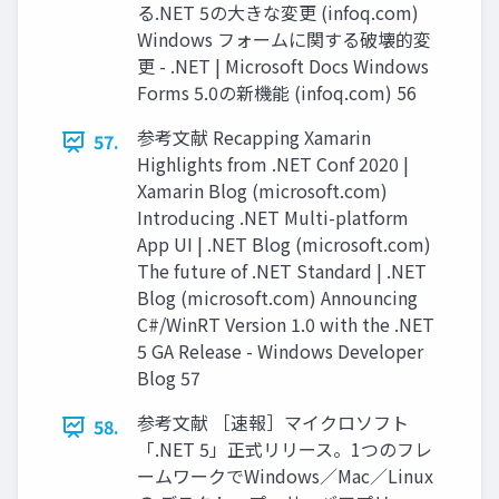
る.NET 5の大きな変更 (infoq.com)
Windows フォームに関する破壊的変
更 - .NET | Microsoft Docs Windows
Forms 5.0の新機能 (infoq.com) 56
参考文献 Recapping Xamarin
57.
Highlights from .NET Conf 2020 |
Xamarin Blog (microsoft.com)
Introducing .NET Multi-platform
App UI | .NET Blog (microsoft.com)
The future of .NET Standard | .NET
Blog (microsoft.com) Announcing
C#/WinRT Version 1.0 with the .NET
5 GA Release - Windows Developer
Blog 57
参考文献 ［速報］マイクロソフト
58.
「.NET 5」正式リリース。1つのフレ
ームワークでWindows／Mac／Linux