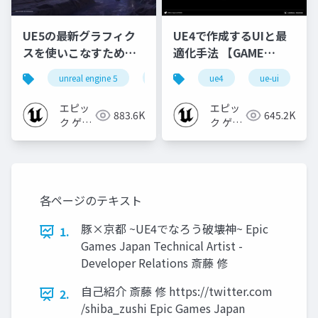
UE5の最新グラフィク
UE4で作成するUIと最
スを使いこなすための4
適化手法 【GAME
個の勘所
CREATORS
unreal engine 5
ue5
cedec
ue4
ue-ui
cedec+kyushu
[CEDEC+KYUSHU
CONFERENCE '20】
2023]
エピッ
エピッ
883.6K
645.2K
ク ゲー
ク ゲー
ムズ ジ
ムズ ジ
ャパン
ャパン
各ページのテキスト
豚×京都 ~UE4でなろう破壊神~ Epic
1.
Games Japan Technical Artist -
Developer Relations 斎藤 修
自己紹介 斎藤 修 https://twitter.com
2.
/shiba_zushi Epic Games Japan