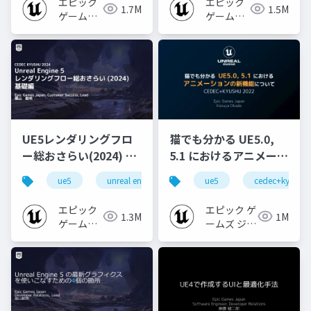
エピック
エピック
1.7M
1.5M
ゲームズ
ゲームズ
ジャパン
ジャパン
UE5レンダリングフロ
猫でも分かる UE5.0,
ー総おさらい(2024) 基
5.1 におけるアニメーシ
礎編！
ョンの新機能について
ue5
unreal engine
ue-rendering
ue5
cedec+kyushu
[CEDEC+KYUSHU
【CEDEC+KYUSHU
2024]
2022】
エピック
エピック ゲ
1.3M
1M
ゲームズ
ームズ ジャ
ジャパン
パン