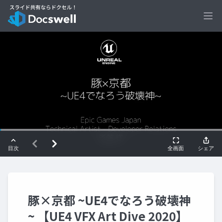
Ope
豚×京都 ~UE4でなろう破壊神
~ 【UE4 VFX Art Dive 2020】