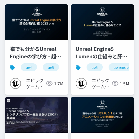
猫でも分かるUnreal
Unreal Engine5
Engineの学び方 - 超初
Lumenの仕組みと肝心
心者向け編 - 2023 v1.0
なところ
ue4
ue5
ue-beginner
ue5
ue-rendering
エピック
エピック
1.7M
1.5M
ゲームズ
ゲームズ
ジャパン
ジャパン