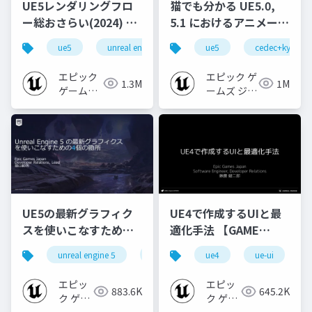
UE5レンダリングフロ
猫でも分かる UE5.0,
ー総おさらい(2024) 基
5.1 におけるアニメーシ
礎編！
ョンの新機能について
ue5
unreal engine
ue-rendering
ue5
cedec+kyushu
[CEDEC+KYUSHU
【CEDEC+KYUSHU
2024]
2022】
エピック
エピック ゲ
1.3M
1M
ゲームズ
ームズ ジャ
ジャパン
パン
UE5の最新グラフィク
UE4で作成するUIと最
スを使いこなすための4
適化手法 【GAME
個の勘所
CREATORS
unreal engine 5
ue5
cedec
ue4
ue-ui
cedec+kyushu
[CEDEC+KYUSHU
CONFERENCE '20】
2023]
エピッ
エピッ
883.6K
645.2K
ク ゲー
ク ゲー