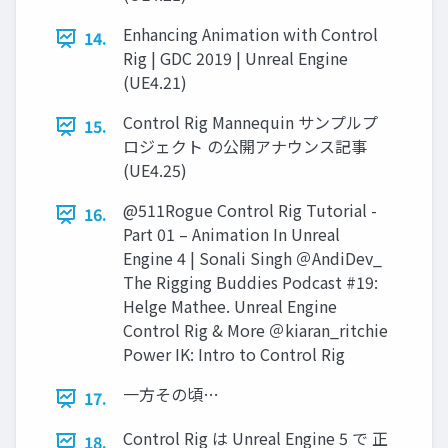
Enhancing Animation with Control
14.
Rig | GDC 2019 | Unreal Engine
(UE4.21)
Control Rig Mannequin サンプルプ
15.
ロジェクト の公開アナウンス記事
(UE4.25)
@511Rogue Control Rig Tutorial -
16.
Part 01 – Animation In Unreal
Engine 4 | Sonali Singh ＠AndiDev_
The Rigging Buddies Podcast #19:
Helge Mathee. Unreal Engine
Control Rig & More ＠kiaran_ritchie
Power IK: Intro to Control Rig
一方その頃…
17.
Control Rig は Unreal Engine 5 で 正
18.