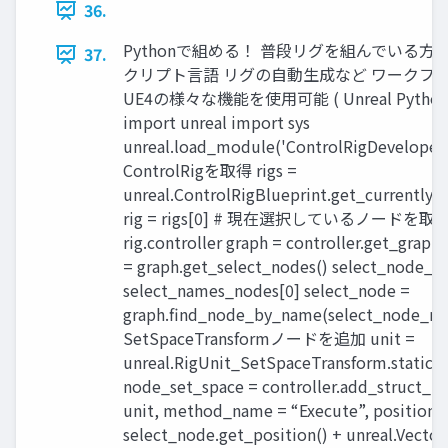
36.
Pythonで組める！ 普段リグを組んでいる方
37.
クリプト言語 リグの自動生成など ワークフ
UE4の様々な機能を使用可能 ( Unreal Pytho
import unreal import sys
unreal.load_module('ControlRigDevel
ControlRigを取得 rigs =
unreal.ControlRigBlueprint.get_currently_
rig = rigs[0] # 現在選択しているノードを取得 co
rig.controller graph = controller.get_grap
= graph.get_select_nodes() select_node_n
select_names_nodes[0] select_node =
graph.find_node_by_name(select_node_na
SetSpaceTransformノードを追加 unit =
unreal.RigUnit_SetSpaceTransform.static_s
node_set_space = controller.add_struct_no
unit, method_name = “Execute”, position 
select_node.get_position() + unreal.Vecto