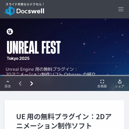
Ope
UE 用の無料プラグイン：2Dア
ニメーション制作ソフト