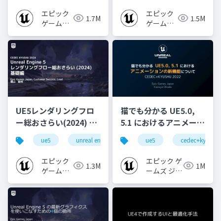
エピック
エピック
1.7M
1.5M
ゲームズ
ゲームズ
ジャパン
ジャパン
UE5レンダリングフロ
猫でも分かる UE5.0,
ー総おさらい(2024) 基
5.1 におけるアニメーシ
礎編！
ョンの新機能について
ue5
unreal engine
ue-rendering
ue5
cedec+kyushu
[CEDEC+KYUSHU
【CEDEC+KYUSHU
2024]
2022】
エピック
エピック ゲ
1.3M
1M
ゲームズ
ームズ ジャ
ジャパン
パン