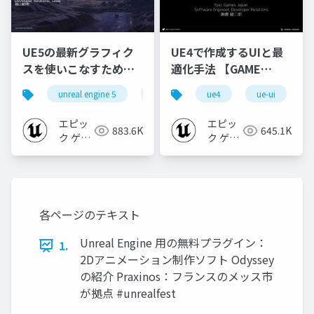
UE5の最新グラフィク
UE4で作成するUIと最
スを使いこなすための4
適化手法 【GAME
個の勘所
CREATORS
unreal engine 5
ue5
cedec
ue4
ue-ui
cedec+kyushu
[CEDEC+KYUSHU
CONFERENCE '20】
2023]
エピッ
エピッ
883.6K
645.1K
ク ゲー
ク ゲー
ムズ ジ
ムズ ジ
ャパン
ャパン
各ページのテキスト
Unreal Engine 用の無料プラグイン：
1.
2Dアニメーション制作ソフト Odyssey
の紹介 Praxinos：フランスのメッス市
が拠点 #unrealfest