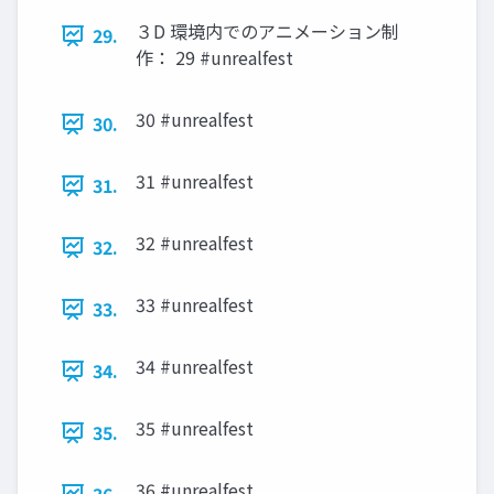
３D 環境内でのアニメーション制
29.
作： 29 #unrealfest
30 #unrealfest
30.
31 #unrealfest
31.
32 #unrealfest
32.
33 #unrealfest
33.
34 #unrealfest
34.
35 #unrealfest
35.
36 #unrealfest