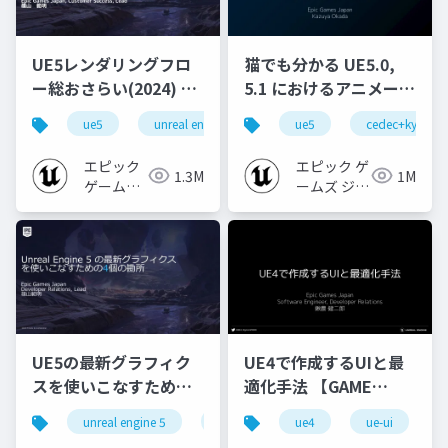
UE5レンダリングフロ
猫でも分かる UE5.0,
ー総おさらい(2024) 基
5.1 におけるアニメーシ
礎編！
ョンの新機能について
ue5
unreal engine
ue-rendering
ue5
cedec+kyushu
[CEDEC+KYUSHU
【CEDEC+KYUSHU
2024]
2022】
エピック
エピック ゲ
1.3M
1M
ゲームズ
ームズ ジャ
ジャパン
パン
UE5の最新グラフィク
UE4で作成するUIと最
スを使いこなすための4
適化手法 【GAME
個の勘所
CREATORS
unreal engine 5
ue5
cedec
ue4
ue-ui
cedec+kyushu
[CEDEC+KYUSHU
CONFERENCE '20】