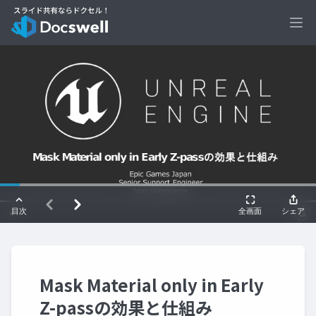
Ope
Mask Material only in Early
Z-passの効果と仕組み