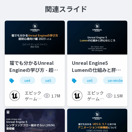
関連スライド
猫でも分かるUnreal
Unreal Engine5
Engineの学び方 - 超初
Lumenの仕組みと肝心
心者向け編 - 2023 v1.0
なところ
ue4
ue5
ue-beginner
ue5
ue-rendering
エピック
エピック
1.7M
1.5M
ゲームズ
ゲームズ
ジャパン
ジャパン