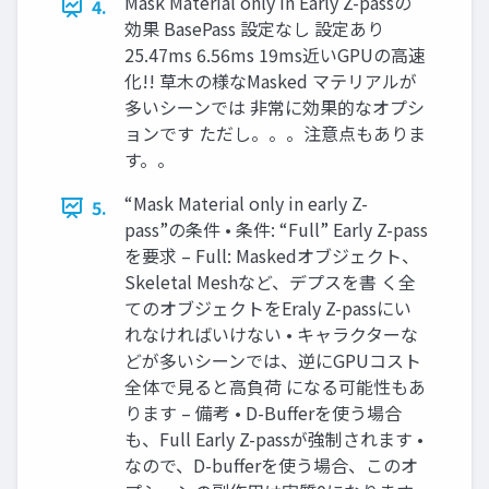
Mask Material only in Early Z-passの
4.
効果 BasePass 設定なし 設定あり
25.47ms 6.56ms 19ms近いGPUの高速
化!! 草木の様なMasked マテリアルが
多いシーンでは 非常に効果的なオプシ
ョンです ただし。。。注意点もありま
す。。
“Mask Material only in early Z-
5.
pass”の条件 • 条件: “Full” Early Z-pass
を要求 – Full: Maskedオブジェクト、
Skeletal Meshなど、デプスを書 く全
てのオブジェクトをEraly Z-passにい
れなければいけない • キャラクターな
どが多いシーンでは、逆にGPUコスト
全体で見ると高負荷 になる可能性もあ
ります – 備考 • D-Bufferを使う場合
も、Full Early Z-passが強制されます •
なので、D-bufferを使う場合、このオ