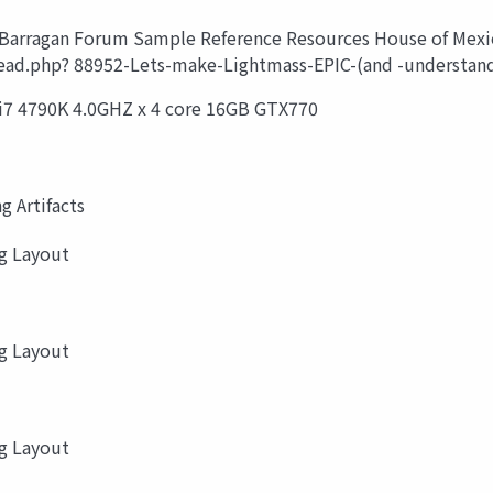
a Barragan Forum Sample Reference Resources House of Mexic
read.php? 88952-Lets-make-Lightmass-EPIC-(and -underst
 i7 4790K 4.0GHZ x 4 core 16GB GTX770
g Artifacts
g Layout
g Layout
g Layout