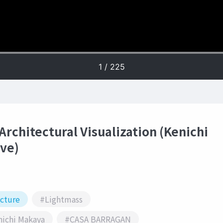
Architectural Visualization (Kenichi
ve)
ecture
#Lightmass
ichi Makaya
#CASA BARRAGAN