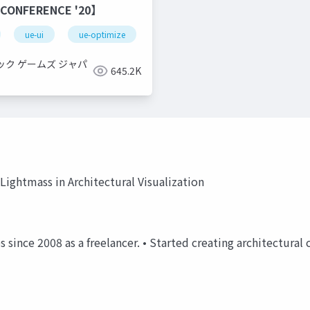
 CONFERENCE '20】
ue-ui
ue-optimize
ック ゲームズ ジャパ
645.2K
Lightmass in Architectural Visualization
s since 2008 as a freelancer. • Started creating architectural