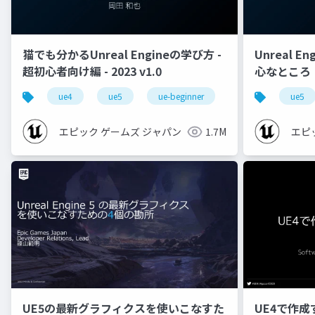
猫でも分かるUnreal Engineの学び方 -
Unreal E
超初心者向け編 - 2023 v1.0
心なところ
ue4
ue5
ue-beginner
ue5
エピック ゲームズ ジャパン
1.7M
エピ
UE5の最新グラフィクスを使いこなすた
UE4で作成