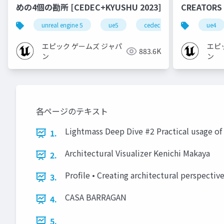
めの4個の勘所 [CEDEC+KYUSHU 2023]
CREATORS
unreal engine 5
ue5
cedec
cedec+kyushu
ue4
エピック ゲームズ ジャパ
エピ
883.6K
ン
ン
各ページのテキスト
Lightmass Deep Dive #2 Practical usage of 
1.
Architectural Visualizer Kenichi Makaya
2.
Profile • Creating architectural perspective
3.
CASA BARRAGAN
4.
5.