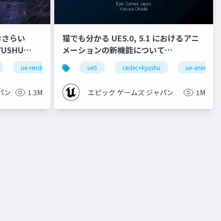
おさらい
猫でも分かる UE5.0, 5.1 におけるアニ
メーションの新機能について
【CEDEC+KYUSHU 2022】
ue-rendering
ue5
cedec+kyushu
ue-animatio
パン
1.3M
エピック ゲームズ ジャパン
1M