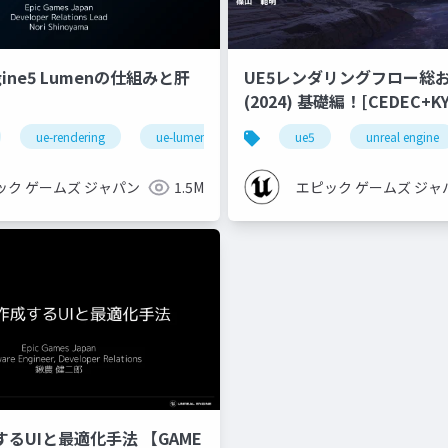
ngine5 Lumenの仕組みと肝
UE5レンダリングフロー総
(2024) 基礎編！[CEDEC+KYUSHU
2024]
ue-rendering
ue-lumen
ue5
unreal engine
ック ゲームズ ジャパン
1.5M
エピック ゲームズ ジャ
するUIと最適化手法 【GAME