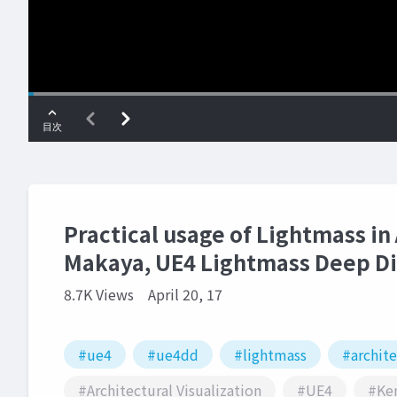
Practical usage of Lightmass in 
Makaya, UE4 Lightmass Deep Di
8.7K Views
April 20, 17
#ue4
#ue4dd
#lightmass
#archit
#Architectural Visualization
#UE4
#Ken