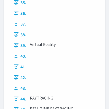
35.
36.
37.
38.
Virtual Reality
39.
40.
41.
42.
43.
RAYTRACING
44.
REAL-TIME RAYTRACING