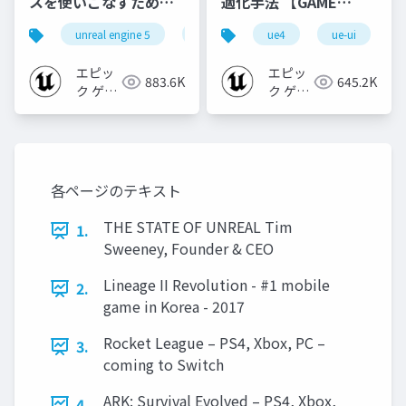
スを使いこなすための4
適化手法 【GAME
個の勘所
CREATORS
unreal engine 5
ue5
cedec
ue4
ue-ui
cedec+kyushu
[CEDEC+KYUSHU
CONFERENCE '20】
2023]
エピッ
エピッ
883.6K
645.2K
ク ゲー
ク ゲー
ムズ ジ
ムズ ジ
ャパン
ャパン
各ページのテキスト
THE STATE OF UNREAL Tim
1.
Sweeney, Founder & CEO
Lineage II Revolution - #1 mobile
2.
game in Korea - 2017
Rocket League – PS4, Xbox, PC –
3.
coming to Switch
ARK: Survival Evolved – PS4, Xbox,
4.