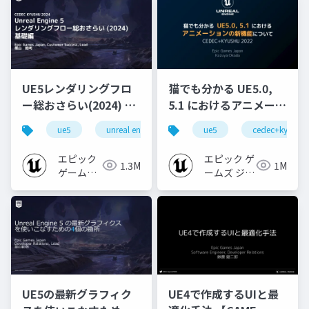
UE5レンダリングフロ
猫でも分かる UE5.0,
ー総おさらい(2024) 基
5.1 におけるアニメーシ
礎編！
ョンの新機能について
ue5
unreal engine
ue-rendering
ue5
cedec+kyushu
[CEDEC+KYUSHU
【CEDEC+KYUSHU
2024]
2022】
エピック
エピック ゲ
1.3M
1M
ゲームズ
ームズ ジャ
ジャパン
パン
UE5の最新グラフィク
UE4で作成するUIと最