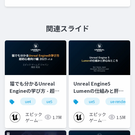
関連スライド
猫でも分かるUnreal
Unreal Engine5
Engineの学び方 - 超初
Lumenの仕組みと肝心
心者向け編 - 2023 v1.0
なところ
ue4
ue5
ue-beginner
ue5
ue-rendering
エピック
エピック
1.7M
1.5M
ゲームズ
ゲームズ
ジャパン
ジャパン