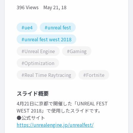
396 Views
May 21, 18
#ue4
#unreal fest
#unreal fest west 2018
#Unreal Engine
#Gaming
#Optimization
#Real Time Raytracing
#Fortnite
スライド概要
4月21日に京都で開催した「UNREAL FEST
WEST 2018」で使用したスライドです。
●公式サイト
https://unrealengine.jp/unrealfest/