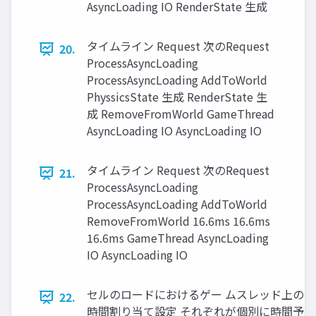
AsyncLoading IO RenderState 生成
タイムライン Request 次のRequest
20.
ProcessAsyncLoading
ProcessAsyncLoading AddToWorld
PhyssicsState 生成 RenderState 生
成 RemoveFromWorld GameThread
AsyncLoading IO AsyncLoading IO
タイムライン Request 次のRequest
21.
ProcessAsyncLoading
ProcessAsyncLoading AddToWorld
RemoveFromWorld 16.6ms 16.6ms
16.6ms GameThread AsyncLoading
IO AsyncLoading IO
セルのロードにおけるゲー ムスレッド上の 
22.
時間割り当て設定 それぞれが個別に時間予算