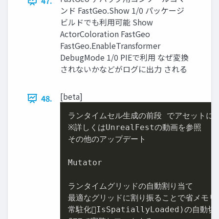
47.
ンド FastGeo.Show 1/0 パッケージ
ビルドでも利用可能 Show
ActorColoration FastGeo
FastGeo.EnableTransformer
DebugMode 1/0 PIEで利用 なぜ変換
されないかなどがログに出力 される
[beta]
48.
ランタイムセル生成の前段 でアセットに加
※詳しくはUnrealFestの動画を参照

その他のアップデート

Mutator

ランタイムグリッドの自動割り当て

最適なグリッドに割り振ることで省メモリ化
常駐化IsSpatiallyLoaded)の自動切