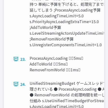
持つ 単純に予算を下げると、処理完了までが
延してしまう ;ProcessAsyncLoading予算
s.AsyncLoadingTimeLimit=5.0
s.PriorityAsyncLoadingExtraTime=15.0
;AddToWorld予算
s.LevelStreamingActorsUpdateTimeLimit=
;RemoveFromWorld予算
s.UnregisterComponentsTimeLimit=1.0
ProcessAsyncLoading 5ms
23.
AddToWorld 5ms
RemoveFromWorld 1ms
UnifiedStreamingBudget ゲームスレッ
24.
理されている ● ProcessAsyncLoading ● Ad
● RemoveFromWorld の処理時間を統一
仕組み s.UseUniﬁedTimeBudgetForStreaim
s.AsyncLoadingTimeLimit=5.0