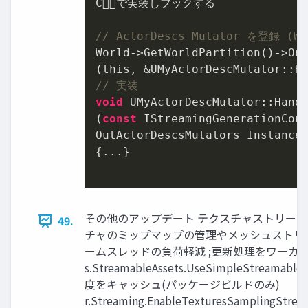
Cで実装しフックする

// ActorDescs Mutator を登録 (
World->GetWorldPartition()->OnG
// 実装
void
 UMyActorDescMutator::Handl
(
const
 IStreamingGenerationCont
OutActorDescsMutators Instances
{...}

その他のアップデート テクスチャストリーミング FSi
49.
チャのミップマップの管理やメッシュストリー
ームスレッドの負荷軽減 ;更新処理をワーカ
s.StreamableAssets.UseSimpleStrea
度をキャッシュ(パッケージビルドのみ)
r.Streaming.EnableTexturesSampli