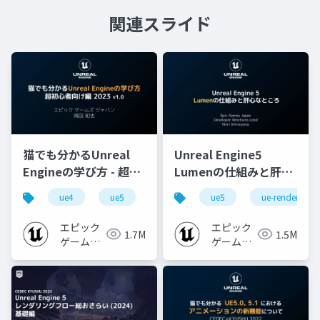
関連スライド
猫でも分かるUnreal
Unreal Engine5
Engineの学び方 - 超初
Lumenの仕組みと肝心
心者向け編 - 2023 v1.0
なところ
ue4
ue5
ue-beginner
ue5
ue-rendering
エピック
エピック
1.7M
1.5M
ゲームズ
ゲームズ
ジャパン
ジャパン