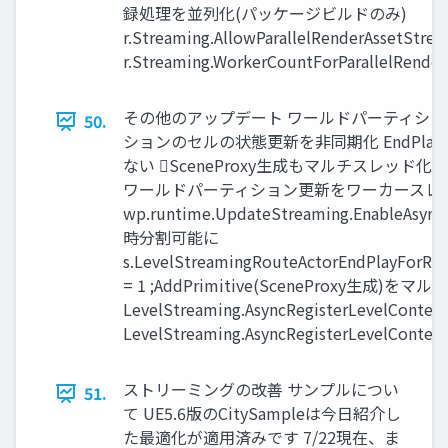
録処理を並列化(パッケージビルドのみ)
r.Streaming.AllowParallelRenderAssetStr
r.Streaming.WorkerCountForParallelRend
その他のアップデート ワールドパーティショ
50.
ションのセルの状態更新を非同期化 EndPlayの
ない SceneProxy生成もマルチスレッド化
ワールドパーティション更新をワーカースレ
wp.runtime.UpdateStreaming.EnableAsyn
時分割可能に
s.LevelStreamingRouteActorEndPlayForRe
= 1 ;AddPrimitive(SceneProxy生成)を
LevelStreaming.AsyncRegisterLevelContext
LevelStreaming.AsyncRegisterLevelContext
ストリーミングの改善 サンプルについ
51.
て UE5.6版のCitySampleは今日紹介し
た最適化が適用済みです 7/22現在、ま