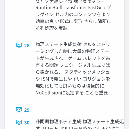
をヒッチ無しで処 理できるように
RuntimeCellTransfomer FastGeo プ
ラグイン セル内のコンテンツをより
効率の良 い形式に変形 さらに随所に
並列処理を実装
物理ステート生成負荷 セルをストリ
28.
ーミングした時に大量の物理ステー
トが生成され、ゲーム スレッドを占
有する問題 プロシージャル生成でば
ら撒かれる、 スタティックメッシュ
や ISMで発生しやすい コリジョンを
無効化しても良いものは積極的に
NoCollisionに設定する ことも重要
29.
非同期物理ボディ生成 物理ステート生成処理
30.
オフロード セルロード時のヒッチの改善