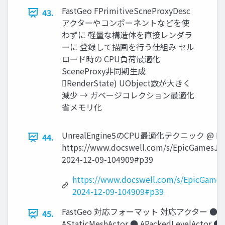
FastGeo FPrimitiveScneProxyDesc
43.
アクターやコンポーネントなどを使
わずに 軽量な構造体を直接レンダラ
ーに 登録して描画を行う仕組み セル
ロード時の CPU負荷最適化
SceneProxy非同期生成
RenderState) UObject数が大きく
減少 → ガベージコレクション最適化
省メモリ化
UnrealEngine5のCPU最適化テクニック @ Doc
44.
https://www.docswell.com/s/EpicGamesJa
2024-12-09-104909#p39
https://www.docswell.com/s/EpicGame
2024-12-09-104909#p39
FastGeo 対応フォーマット 対応アクター ●
45.
AStaticMeshActor ● APackedLevelActor ●