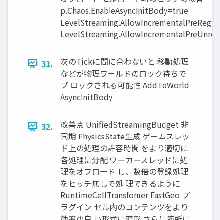
p.Chaos.EnableAsyncInitBody=true
LevelStreaming.AllowIncrementalPreRegi
LevelStreaming.AllowIncrementalPreUnre
次のTickに間に合わないと 移動処理
31.
などが物理ワールドのロック待ちで
ブ ロックされる可能性 AddToWorld
AsyncInitBody
改善点 UnifiedStreamingBudget 非
32.
同期 PhysicsState生成 ゲームスレッ
ド上の処理の許容時間 をより適切に
各処理に分配 ワーカースレッドに処
理をオフロード し、数倍の登録処理
をヒッチ無しで処 理できるように
RuntimeCellTransfomer FastGeo プ
ラグイン セル内のコンテンツをより
効率の良 い形式に変形 さらに随所に