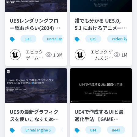
UE5レンダリングフロ
猫でも分かる UE5.0,
ー総おさらい(2024) 基
5.1 におけるアニメーシ
礎編！
ョンの新機能について
ue5
unreal engine
ue-rendering
ue5
cedec+kyushu
[CEDEC+KYUSHU
【CEDEC+KYUSHU
2024]
2022】
エピック
エピック ゲ
1.3M
1M
ゲームズ
ームズ ジャ
ジャパン
パン
UE5の最新グラフィク
UE4で作成するUIと最
スを使いこなすための4
適化手法 【GAME
個の勘所
CREATORS
unreal engine 5
ue5
cedec
ue4
ue-ui
cedec+kyushu
[CEDEC+KYUSHU
CONFERENCE '20】