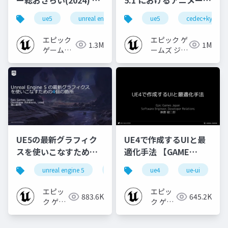
礎編！
ョンの新機能について
ue5
unreal engine
ue-rendering
ue5
cedec+kyushu
[CEDEC+KYUSHU
【CEDEC+KYUSHU
2024]
2022】
エピック
エピック ゲ
1.3M
1M
ゲームズ
ームズ ジャ
ジャパン
パン
UE5の最新グラフィク
UE4で作成するUIと最
スを使いこなすための4
適化手法 【GAME
個の勘所
CREATORS
unreal engine 5
ue5
cedec
ue4
ue-ui
cedec+kyushu
[CEDEC+KYUSHU
CONFERENCE '20】
2023]
エピッ
エピッ
883.6K
645.2K
ク ゲー
ク ゲー
ムズ ジ
ムズ ジ
ャパン
ャパン