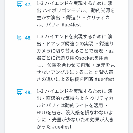
1-3 ハイエンドを実現するために 演
47.
出 ハイポリゴンモデル、 動的光源を
生かす演出 ・鍔迫り ・クリティカ
ル、パリィ #ue4fest
1-3 ハイエンドを実現するために 演
48.
出・ドアップ鍔迫りの実現 ・鍔迫り
カメラに切り替えることで表現 ・武
器ごとに鍔迫り用のsocketを用意
し、 位置を合わせて再現 ・足元を見
せないアングルにすることで 背の高
さの違いによる破綻を回避 #ue4fest
1-3 ハイエンドを実現するために 演
49.
出・直感的な気持ちよさ クリティカ
ルとパリィは動的ライトを活用 ・
HUDを省き、没入感を損なわないよ
うに ・光量が少ないため効果が大き
かった #ue4fest