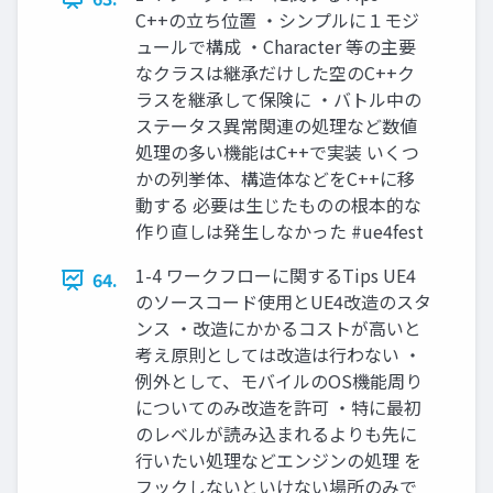
C++の立ち位置 ・シンプルに１モジ
ュールで構成 ・Character 等の主要
なクラスは継承だけした空のC++ク
ラスを継承して保険に ・バトル中の
ステータス異常関連の処理など数値
処理の多い機能はC++で実装 いくつ
かの列挙体、構造体などをC++に移
動する 必要は生じたものの根本的な
作り直しは発生しなかった #ue4fest
1-4 ワークフローに関するTips UE4
64.
のソースコード使用とUE4改造のスタ
ンス ・改造にかかるコストが高いと
考え原則としては改造は行わない ・
例外として、モバイルのOS機能周り
についてのみ改造を許可 ・特に最初
のレベルが読み込まれるよりも先に
行いたい処理などエンジンの処理 を
フックしないといけない場所のみで