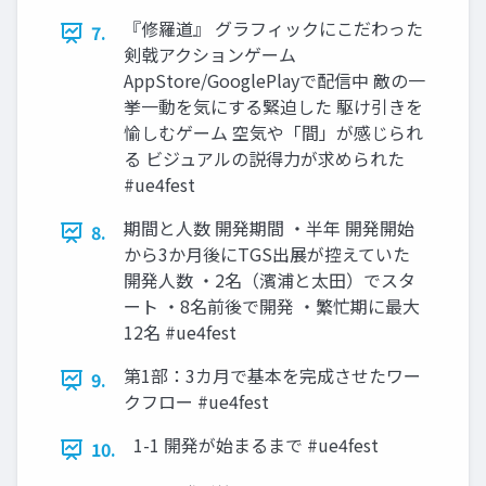
『修羅道』 グラフィックにこだわった
7.
剣戟アクションゲーム
AppStore/GooglePlayで配信中 敵の一
挙一動を気にする緊迫した 駆け引きを
愉しむゲーム 空気や「間」が感じられ
る ビジュアルの説得力が求められた
#ue4fest
期間と人数 開発期間 ・半年 開発開始
8.
から3か月後にTGS出展が控えていた
開発人数 ・2名（濱浦と太田）でスタ
ート ・8名前後で開発 ・繁忙期に最大
12名 #ue4fest
第1部：3カ月で基本を完成させたワー
9.
クフロー #ue4fest
1-1 開発が始まるまで #ue4fest
10.