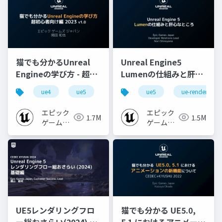
猫でも分かるUnreal
Unreal Engine5
Engineの学び方 - 超初
Lumenの仕組みと肝心
心者向け編 - 2023 v1.0
なところ
ue4
ue5
ue-beginner
ue5
ue-rendering
エピック
エピック
1.7M
1.5M
ゲームズ
ゲームズ
ジャパン
ジャパン
UE5レンダリングフロ
猫でも分かる UE5.0,
ー総おさらい(2024) 基
5.1 におけるアニメーシ