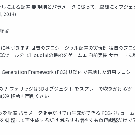
配置 ● 規則とパラメータに従って、空間にオブジェクトを配置 出典: 『
, 2014)
配置
に基づきます 世間のプロシージャル配置の実現例 独自のプロシー
外部DCCツールを てHoudiniの機能をゲームエ 自前実装 サポート
nt Generation Framework (PCG) UE5内で完結した
？ フォリッジは3Dオブジェクト をスプレーで吹きかけるツー
必須 移動も面倒くさい…
ツを配置 パラメータ変更だけで再生成ができる PCGボリュー
を調 整して再生成するだけ 減らすも増やすも数値調整だけで