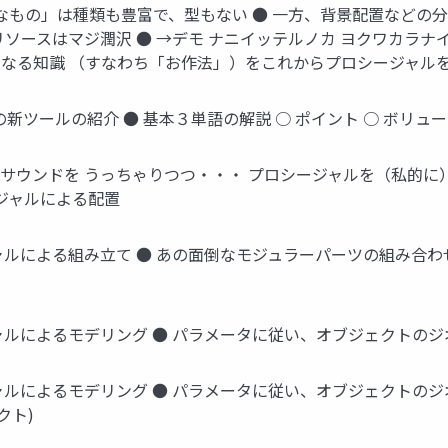
なもの」は種類も豊富で、型もない ● 一方、背景配置などの
リソースはマジ潤沢 ● →デモ ナニイッテルノカ ヨクワカラナ
なる知識 （すなわち「お作法」）をこれからプロシージャルを
新ツールの紹介 ● 基本３単語の解説 ○ ポイント ○ ボリュー
ウンドを うっちゃりつつ・・・ プロシージャルを（私的に）分
ジャルによる配置
組み立て ● あの面倒なモジュラーパーツの組み合わせを自動化 出典: 『
ャルによるモデリング ● パラメータに従い、オブジェクトの
よるモデリング ● パラメータに従い、オブジェクトのジオメトリ自
ェクト)