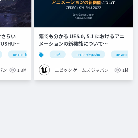
おさらい
猫でも分かる UE5.0, 5.1 におけるアニ
メーションの新機能について
【CEDEC+KYUSHU 2022】
ue-rendering
ue5
cedec+kyushu
ue-animatio
パン
1.3M
エピック ゲームズ ジャパン
1M