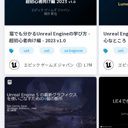
猫でも分かるUnreal Engineの学び方 -
Unreal E
超初心者向け編 - 2023 v1.0
心なところ
ue4
ue5
ue-beginner
ue5
エピック ゲームズ ジャパン
1.7M
エピ