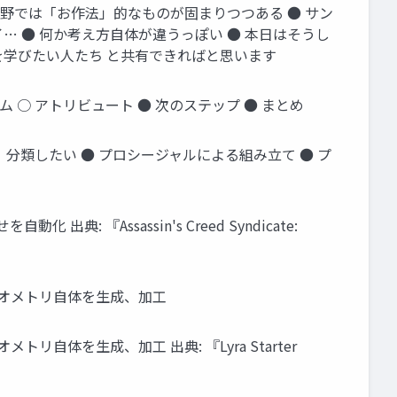
分野では「お作法」的なものが固まりつつある ● サン
イ… ● 何か考え方自体が違うっぽい ● 本日はそうし
学びたい人たち と共有できればと思います
ム ○ アトリビュート ● 次のステップ ● まとめ
類したい ● プロシージャルによる組み立て ● プ
Assassin's Creed Syndicate:
ジオメトリ自体を生成、加工
体を生成、加工 出典: 『Lyra Starter