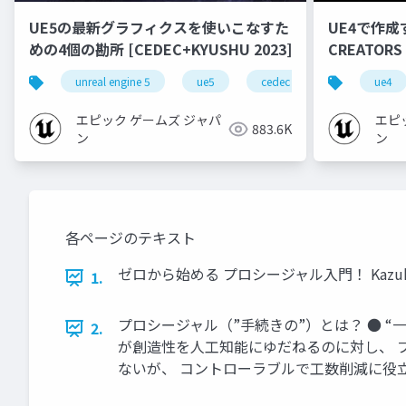
UE5の最新グラフィクスを使いこなすた
UE4で作成
めの4個の勘所 [CEDEC+KYUSHU 2023]
CREATORS
unreal engine 5
ue5
cedec
cedec+kyushu
ue4
エピック ゲームズ ジャパ
エピ
883.6K
ン
ン
各ページのテキスト
ゼロから始める プロシージャル入門！ Kazuhisa Minato 
1.
プロシージャル（”手続きの”）とは？ ● “
2.
が創造性を人工知能にゆだねるのに対し、 
ないが、 コントローラブルで工数削減に役