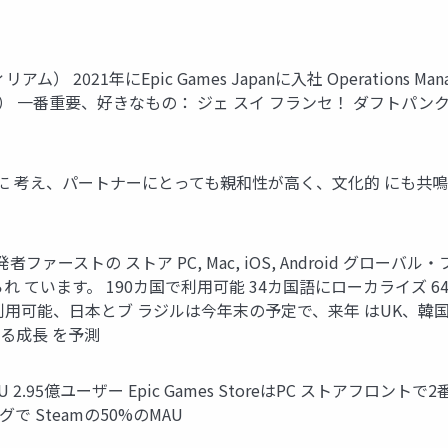
） 2021年にEpic Games Japanに入社 Operations Manager,
術） 一番重要、好きなもの： ジェ スイ フランセ！ ダフトパ
ヤーを最優先に 考え、パートナーにとっても親和性が高く、文化的 に
ァーストの ストア PC, Mac, iOS, Android グロー
 ています。 190カ国で利用可能 34カ国語にローカライズ 
Uで利用可能、日本とブ ラジルは今年末の予定で、来年 はUK、韓国
ける成長 を予測
クMAU 2.95億ユーザー Epic Games StoreはPC ストアフ
で Steamの50%のMAU