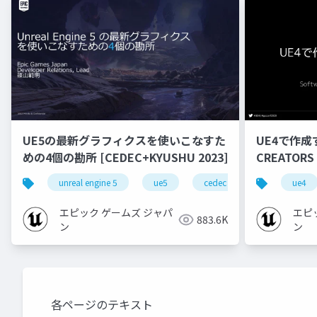
UE5の最新グラフィクスを使いこなすた
UE4で作成
めの4個の勘所 [CEDEC+KYUSHU 2023]
CREATORS
unreal engine 5
ue5
cedec
cedec+kyushu
ue4
エピック ゲームズ ジャパ
エピ
883.6K
ン
ン
各ページのテキスト