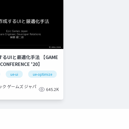
するUIと最適化手法 【GAME
 CONFERENCE '20】
ue-ui
ue-optimize
ック ゲームズ ジャパ
645.2K