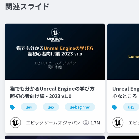
関連スライド
猫でも分かるUnreal Engineの学び方 -
Unreal E
超初心者向け編 - 2023 v1.0
心なところ
ue4
ue5
ue-beginner
ue5
エピック ゲームズ ジャパン
1.7M
エピ