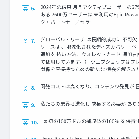
2024年の結果 月間アクティブユーザーの67%
6.
ある 2600万ユーザーは 未利用のEpic Re
ク・パートナー／セラー
グローバル・リーチ は長期的成功に 不可欠 E
7.
リースは 、地域化されたディスカバリー ペ
追加支 払い方法、ウォレットカード 追加言語
て使用しています。） ウェブショップはプレイ
関係を直接持つための新たな 機会を解き放
開発コストは高くなり、コンテンツ発見が 
8.
私たちの業界は進化し 成長する必要が あり
9.
最初の100万ドルの純収益の100％ を保
10.
Epic Rewards Epic Rewards（E