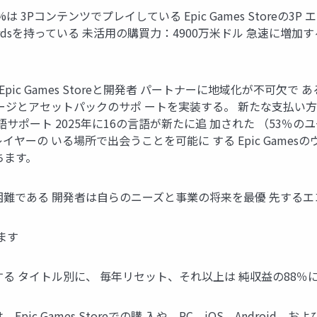
は 3Pコンテンツでプレイしている Epic Games Storeの
wardsを持っている 未活用の購買力：4900万米ドル 急速に増加す
pic Games Storeと開発者 パートナーに地域化が不可欠で
ージとアセットパックのサポ ートを実装する。 新たな支払い
サポート 2025年に16の言語が新たに追 加された （53％
ヤーの いる場所で出会うことを可能に する Epic Games
ちます。
困難である 開発者は自らのニーズと事業の将来を最優 先する
ます
持する タイトル別に、 毎年リセット、それ以上は 純収益の88％
pic報酬）は、Epic Games Storeでの購 入や、PC、iOS、And