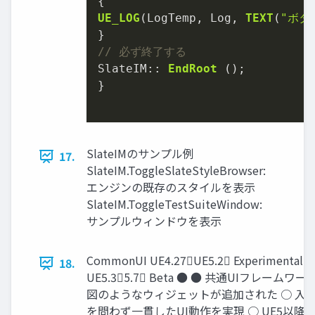
UE_LOG
(LogTemp, Log, 
TEXT
(
"ボタ
// 必ず終了する
SlateIM:: 
EndRoot
 ();

}

SlateIMのサンプル例
17.
SlateIM.ToggleSlateStyleBrowser:
エンジンの既存のスタイルを表示
SlateIM.ToggleTestSuiteWindow:
サンプルウィンドウを表示
CommonUI UE4.27UE5.2 Experimental,
18.
UE5.35.7 Beta ● ● 共通UIフレームワー
図のようなウィジェットが追加された ○ 入
を問わず一貫したUI動作を実現 ○ UE5以降