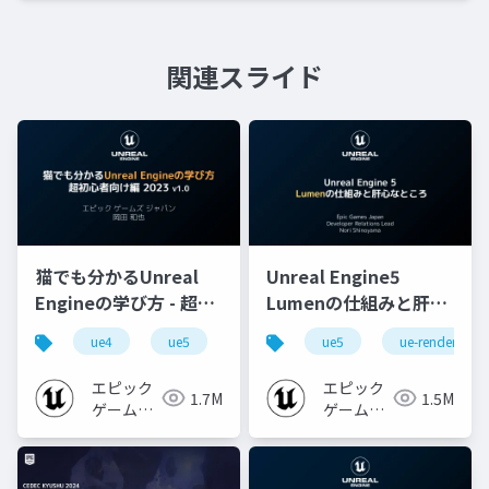
関連スライド
猫でも分かるUnreal
Unreal Engine5
Engineの学び方 - 超初
Lumenの仕組みと肝心
心者向け編 - 2023 v1.0
なところ
ue4
ue5
ue-beginner
ue5
ue-rendering
エピック
エピック
1.7M
1.5M
ゲームズ
ゲームズ
ジャパン
ジャパン