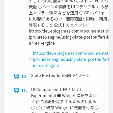
として利用可能なSlateの ポストプロセスバ
機能 ○ シーンの画像をUIマテリアル から参照
上でブラー効果 などを適用 ○ GPUパフォー
に影響が あるので、適用範囲と同時に 利用す
制限すること 公式ドキュメント:
https://dev.epicgames.com/documentation/j
jp/unreal-engine/using-slate-postbuffers-in-
unreal-engine
https://dev.epicgames.com/documentation
jp/unreal-engine/using-slate-postbuffers-i
unreal-engine
Slate Postbuﬀerの適用イメージ
10.
UI Component UE5.55.7
11.
Experimental ● Widget 階層を変更
せずに機能を追加 するための仕組み
○ ○ ○ 既存 Widget に機能を付与し