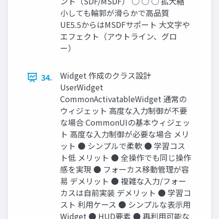
ント（SDF/MSDF） ○ ○ ○ 拡大縮
小しても輪郭が滑らかで高品質
UE5.5からはMSDFサポート 大文字や
エフェクト（アウトライン、グロ
ー）
Widget 作成のクラス設計
34.
UserWidget
CommonActivatableWidget 通常の
ウィジェット 高度な入力制御が不要
な場合 CommonUIの基本ウィジェッ
ト 高度な入力制御が必要な場合 メリ
ット ● シンプルで柔軟 ● 学習コス
ト低 メリット ● 全操作でも同じ操作
感を実現 ● フォーカス移動管理が容
易 デメリット ● 複雑な入力/フォー
カスは自前実装 デメリット ● 学習コ
スト 利用ケース ● シンプルな表示用
Widget ● HUD要素 ● 再利用可能な