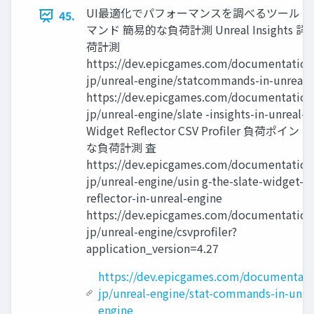
UI最適化でパフォーマンスを調べるツール Sta
45.
マンド 簡易的な負荷計測 Unreal Insights 
荷計測
https://dev.epicgames.com/documentation/
jp/unreal-engine/statcommands-in-unreal-
https://dev.epicgames.com/documentation/
jp/unreal-engine/slate -insights-in-unreal-
Widget Reﬂector CSV Proﬁler 負荷ポイン
な負荷計測 査
https://dev.epicgames.com/documentation/
jp/unreal-engine/usin g-the-slate-widget-
reflector-in-unreal-engine
https://dev.epicgames.com/documentation/
jp/unreal-engine/csvprofiler?
application_version=4.27
https://dev.epicgames.com/documentati
jp/unreal-engine/stat-commands-in-unre
engine