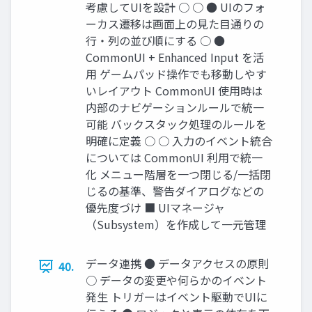
考慮してUIを設計 ○ ○ ● UIのフォ
ーカス遷移は画面上の見た目通りの
行・列の並び順にする ○ ●
CommonUI + Enhanced Input を活
用 ゲームパッド操作でも移動しやす
いレイアウト CommonUI 使用時は
内部のナビゲーションルールで統一
可能 バックスタック処理のルールを
明確に定義 ○ ○ 入力のイベント統合
については CommonUI 利用で統一
化 メニュー階層を一つ閉じる/一括閉
じるの基準、警告ダイアログなどの
優先度づけ ■ UIマネージャ
（Subsystem）を作成して一元管理
データ連携 ● データアクセスの原則
40.
○ データの変更や何らかのイベント
発生 トリガーはイベント駆動でUIに