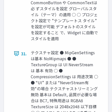
CommonButton や CommonTextは
必 ずスタイルを設定 グローバルスタ
イル（テーマ）の適用 ○ ○ プロジェ
クト設定で ”テンプレートス タイル”
を設定が可能 デフォルトのスタイル
を設定すること で、Widget に自動で
スタイルを適用
テクスチャ設定 ● MipGenSettings
31.
は基本 NoMipmaps ● ●
TextureGroup は UI NeverStream
は 基本 有効 ○ ●
CompressionSettings は 用途次第 ○
● “UI” または “NeverStream有
効“の場合 テクスチャストリーミング
無効 基本は Default, 品質が必要な場
合は BC7, 特殊用途は RGBA8
TextureSize は 2048x2048 以下目標