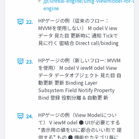
jp/unreal-engine/umg-viewmodel-for-unr
engine
HPゲージの例（従来のフロー：
22.
MVVMを使用しない） M odel V iew
データ 見た目 更新時に 通知 Tickで
見に行く 密結合 Direct call/binding
HPゲージの例（新しいフロー: MVVM
23.
を使用） M odel V iewM odel View
データ データオブジェクト 見た目 自
動更新 更新 Binding Layer
Subsystem Field Notify Property
Bind 登録 役割分離 & 自動更 新
HPゲージの例（View Modelについ
24.
て） V iewM odel ● UIが必要とする
“表示用の値をUIに都合のいい形で 提
供する” もの ● 機能やカテゴリ毎に