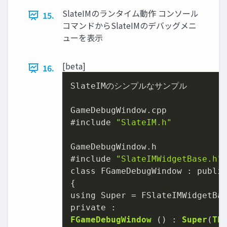
SlateIMのランタイム動作 コンソール
15.
コマンドからSlateIMのデバッグメニ
ューを表示
[beta]
16.
SlateIMのシンプルなサンプル

GameDebugWindow.cpp

#include 
"SlateIM.h"
GameDebugWindow.h

#include 
"SlateIMWidgetBase.h"
class FGameDebugWindow : public
{

using Super = FSlateIMWidgetBas
FGameDebugWindow
 () : 
Super
(
TE