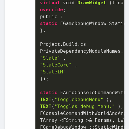
virtual
 void 
DrawWidget
override
;

static
 FGameDebugWindow StaticW
};

Project.Build.cs

PrivateDependencyModuleNames. 
"Slate"
"SlateCore"
"SlateIM"
});

static
 FAutoConsoleCommandWith
TEXT
(
"ToggleDebugMenu"
TEXT
(
"Toggles debug menu."
 ),

FConsoleCommandWithWorldAndArg
TArray <FString >& Params, UWor
FGameDebugWindow ::StaticWindo