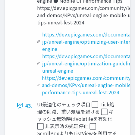
engine ● Mobile UI Performance Tips
https://dev.epicgames.com/community/lear
and-demos/KPvx/unreal-engine-mobile-u i
tips-unreal-fest-2024
https://dev.epicgames.com/documentati
jp/unreal-engine/optimizing-user-interfa
engine
https://dev.epicgames.com/documentati
jp/unreal-engine/optimization-guideline
unreal-engine
https://dev.epicgames.com/community/le
and-demos/KPvx/unreal-engine-mobile-u
performance-tips-unreal-fest-2024
UI最適化のチェック項目 ⬜ Tick処
43.
理の削減、重い処理を避ける ⬜ キ
ャッシュ無効時はVolatileを有効化
⬜ 非表示時の処理停止 ⬜
ScrollBoxよりもListViewを利用する