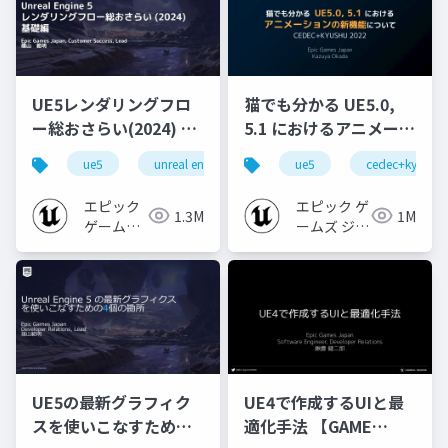
UE5レンダリングフロ
猫でも分かる UE5.0,
ー総おさらい(2024) 基
5.1 におけるアニメーシ
礎編！
ョンの新機能について
ue5
unreal engine
ue-rendering
ue5
cedec+kyushu
[CEDEC+KYUSHU
【CEDEC+KYUSHU
2024]
2022】
エピック
エピック ゲ
1.3M
1M
ゲームズ
ームズ ジャ
ジャパン
パン
UE5の最新グラフィク
UE4で作成するUIと最
スを使いこなすための4
適化手法 【GAME