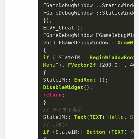
FGameDebugWindow ::StaticWindo
FGameDebugWindow ::StaticWindo
}),

ECVF_Cheat );

FGameDebugWindow FGameDebugWind
void FGameDebugWindow ::
DrawWi
if
 (!SlateIM:: 
BeginWindowRoot
Menu"
), 
FVector2f
 (
200.0
f , 
40
{

SlateIM:: 
EndRoot
DisableWidget
return
;

// テキスト表示
SlateIM:: 
Text
(
TEXT
(
"Hello, Sl
// ボタン
if
 (SlateIM:: 
Button
 (
TEXT
(
"ク