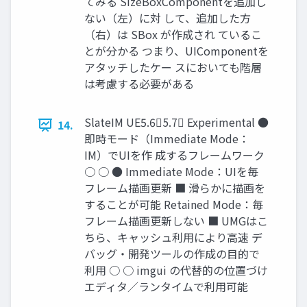
てみる SizeBoxComponentを追加し
ない（左）に対 して、追加した方
（右）は SBox が作成され ているこ
とが分かる つまり、UIComponentを
アタッチしたケー スにおいても階層
は考慮する必要がある
SlateIM UE5.65.7 Experimental ●
14.
即時モード（Immediate Mode：
IM）でUIを作 成するフレームワーク
○ ○ ● Immediate Mode：UIを毎
フレーム描画更新 ■ 滑らかに描画を
することが可能 Retained Mode：毎
フレーム描画更新しない ■ UMGはこ
ちら、キャッシュ利用により高速 デ
バッグ・開発ツールの作成の目的で
利用 ○ ○ imgui の代替的の位置づけ
エディタ／ランタイムで利用可能