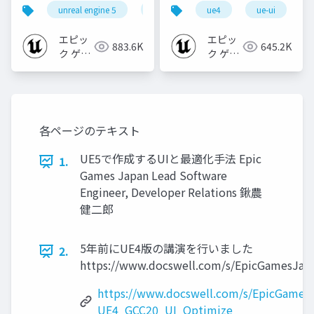
個の勘所
CREATORS
unreal engine 5
ue5
cedec
ue4
ue-ui
cedec+kyushu
[CEDEC+KYUSHU
CONFERENCE '20】
2023]
エピッ
エピッ
883.6K
645.2K
ク ゲー
ク ゲー
ムズ ジ
ムズ ジ
ャパン
ャパン
各ページのテキスト
UE5で作成するUIと最適化手法 Epic
1.
Games Japan Lead Software
Engineer, Developer Relations 鍬農
健二郎
5年前にUE4版の講演を行いました
2.
https://www.docswell.com/s/EpicGamesJa
https://www.docswell.com/s/EpicGames
UE4_GCC20_UI_Optimize