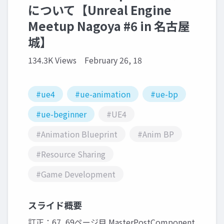
について【Unreal Engine
Meetup Nagoya #6 in 名古屋
城】
134.3K Views
February 26, 18
#ue4
#ue-animation
#ue-bp
#ue-beginner
#UE4
#Animation Blueprint
#Anim BP
#Resource Sharing
#Game Development
スライド概要
訂正：67, 69ページ目 MasterPostComponent