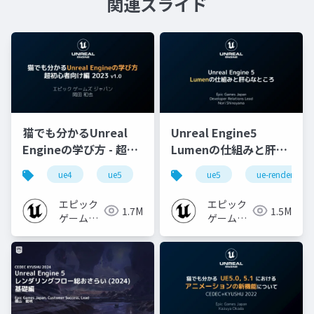
関連スライド
猫でも分かるUnreal
Unreal Engine5
Engineの学び方 - 超初
Lumenの仕組みと肝心
心者向け編 - 2023 v1.0
なところ
ue4
ue5
ue-beginner
ue5
ue-rendering
エピック
エピック
1.7M
1.5M
ゲームズ
ゲームズ
ジャパン
ジャパン