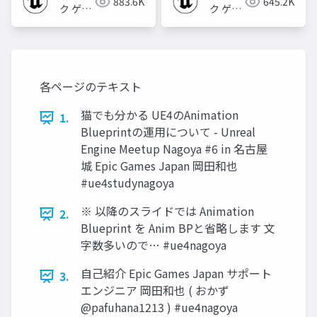
883.6K
645.2K
ク ゲー
ク ゲー
ムズ ジ
ムズ ジ
ャパン
ャパン
各ページのテキスト
猫でも分かる UE4のAnimation
1.
Blueprintの運用について - Unreal
Engine Meetup Nagoya #6 in 名古屋
城 Epic Games Japan 岡田和也
#ue4studynagoya
※ 以降のスライドでは Animation
2.
Blueprint を Anim BPと省略します 文
字数多いので… #ue4nagoya
自己紹介 Epic Games Japan サポート
3.
エンジニア 岡田和也 ( おかず
@pafuhana1213 ) #ue4nagoya