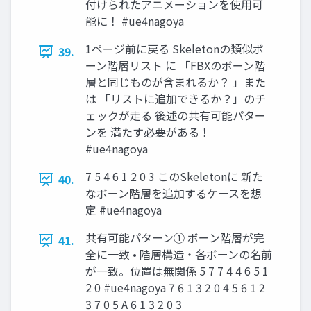
付けられたアニメーションを使用可
能に！ #ue4nagoya
1ページ前に戻る Skeletonの類似ボ
39.
ーン階層リスト に 「FBXのボーン階
層と同じものが含まれるか？ 」また
は 「リストに追加できるか？」のチ
ェックが走る 後述の共有可能パター
ンを 満たす必要がある！
#ue4nagoya
7 5 4 6 1 2 0 3 このSkeletonに 新た
40.
なボーン階層を追加するケースを想
定 #ue4nagoya
共有可能パターン① ボーン階層が完
41.
全に一致 • 階層構造・各ボーンの名前
が一致。位置は無関係 5 7 7 4 4 6 5 1
2 0 #ue4nagoya 7 6 1 3 2 0 4 5 6 1 2
3 7 0 5 A 6 1 3 2 0 3