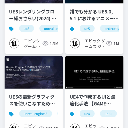
UE5レンダリングフロ
猫でも分かる UE5.0,
ー総おさらい(2024) 基
5.1 におけるアニメーシ
礎編！
ョンの新機能について
ue5
unreal engine
ue-rendering
ue5
cedec+kyushu
[CEDEC+KYUSHU
【CEDEC+KYUSHU
2024]
2022】
エピック
エピック ゲ
1.3M
1M
ゲームズ
ームズ ジャ
ジャパン
パン
UE5の最新グラフィク
UE4で作成するUIと最
スを使いこなすための4
適化手法 【GAME
個の勘所
CREATORS
unreal engine 5
ue5
cedec
ue4
ue-ui
cedec+kyushu
[CEDEC+KYUSHU
CONFERENCE '20】
2023]
エピッ
エピッ