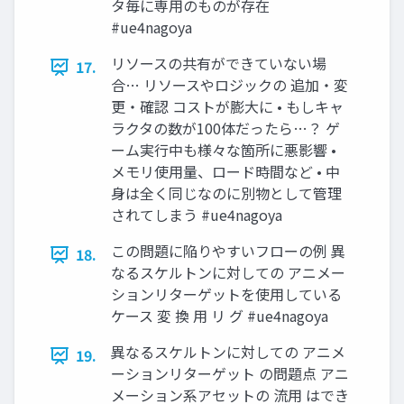
タ毎に専用のものが存在
#ue4nagoya
リソースの共有ができていない場
17.
合… リソースやロジックの 追加・変
更・確認 コストが膨大に • もしキャ
ラクタの数が100体だったら…？ ゲ
ーム実行中も様々な箇所に悪影響 •
メモリ使用量、ロード時間など • 中
身は全く同じなのに別物として管理
されてしまう #ue4nagoya
この問題に陥りやすいフローの例 異
18.
なるスケルトンに対しての アニメー
ションリターゲットを使用している
ケース 変 換 用 リ グ #ue4nagoya
異なるスケルトンに対しての アニメ
19.
ーションリターゲット の問題点 アニ
メーション系アセットの 流用 はでき