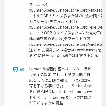
フォルト:4)
r.LumenScene.SurfaceCache.CardMinResol
ードのOBBのサイズ(XまたはYの最大値)と
たスケール(デフォルト:100)
r.LumenScene.SurfaceCache.CardTexelDens
カードのOBBのサイズ(XまたはYの最大値)
Max値を求める係数(デフォルト:0.2)
r.LumenScene.SurfaceCache.CardMaxTexelD
遠くでも描画したい場合はTexelDensityを
る 逆に軽量化したい場合は両方を下げる
Lumenの最適化 基本は、スケーラビ
85.
リティの設定 アセット側で可能な対
応としては... Lumenカードの描画負
荷を下げる事が必要に ・Static Mesh
を可能な限りNanite化 ・Lumenカー
ドをマージ ・Lumenカードの解像度
が下がるように調整