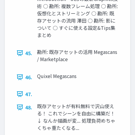
術 ○ 勘所: 複数フレーム処理 ○ 勘所:
仮想化とストリーミング ○ 勘所: 既
存アセットの流用 澤田 ○ 勘所: 影に
ついて ○ すぐに使える設定&Tips集
まとめ
勘所: 既存アセットの活用 Megascans
45.
/ Marketplace
Quixel Megascans
46.
47.
既存アセットが有料無料で沢山使え
48.
る！ これでシーンを自由に構築だ！
↓ なんか描画が変... 処理負荷めちゃ
くちゃ重たくなる...