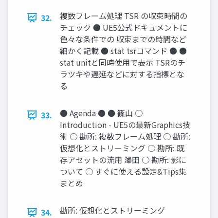
複数フレーム処理 TSR の収束時間の
32.
チェック ● UE5公式ドキュメントに
色々な条件での 収束までの時間など
細かく記載 ● stat tsrコマンド ● ●
stat unitと同時使用で表示 TSRのチ
ラツキや遅延などに対する指標とな
る
● Agenda ● ● 篠山 ○
33.
Introduction - UE5の最新Graphics技
術 ○ 勘所: 複数フレーム処理 ○ 勘所:
仮想化とストリーミング ○ 勘所: 既
存アセットの流用 澤田 ○ 勘所: 影に
ついて ○ すぐに使える設定&Tips集
まとめ
勘所: 仮想化とストリーミング
34.