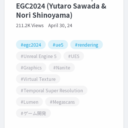
EGC2024 (Yutaro Sawada &
Nori Shinoyama)
211.2K Views
April 30, 24
#egc2024
#ue5
#rendering
#Unreal Engine 5
#UE5
#Graphics
#Nanite
#Virtual Texture
#Temporal Super Resolution
#Lumen
#Megascans
#ゲーム開発