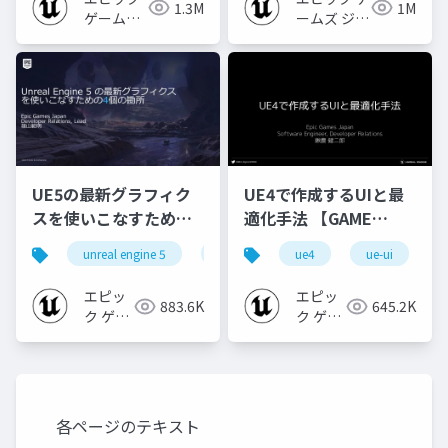
1.3M
1M
ゲームズ
ームズ ジャ
ジャパン
パン
UE5の最新グラフィク
UE4で作成するUIと最
スを使いこなすための4
適化手法 【GAME
個の勘所
CREATORS
unreal engine 5
ue5
cedec
ue4
ue-ui
cedec+kyushu
[CEDEC+KYUSHU
CONFERENCE '20】
2023]
エピッ
エピッ
883.6K
645.2K
ク ゲー
ク ゲー
ムズ ジ
ムズ ジ
ャパン
ャパン
各ページのテキスト