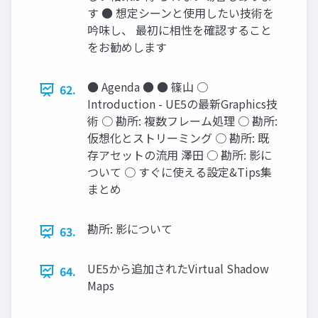
す ● 想定シーンと使用したい技術を
吟味し、 最初に相性を確認すること
をお勧めします
● Agenda ● ● 篠山 ○
62.
Introduction - UE5の最新Graphics技
術 ○ 勘所: 複数フレーム処理 ○ 勘所:
仮想化とストリーミング ○ 勘所: 既
存アセットの流用 澤田 ○ 勘所: 影に
ついて ○ すぐに使える設定&Tips集
まとめ
勘所: 影について
63.
UE5から追加されたVirtual Shadow
64.
Maps