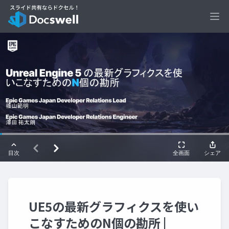
Ope
UE5の最新グラフィクスを使い
こなすためのN個の勘所 |