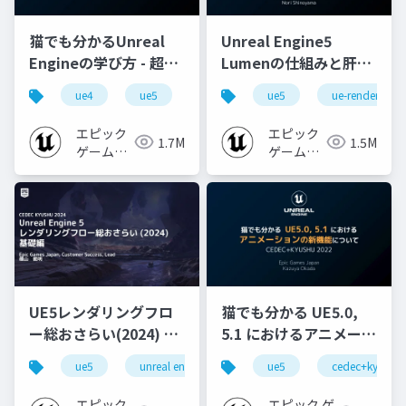
猫でも分かるUnreal
Unreal Engine5
Engineの学び方 - 超初
Lumenの仕組みと肝心
心者向け編 - 2023 v1.0
なところ
ue4
ue5
ue-beginner
ue5
ue-rendering
エピック
エピック
1.7M
1.5M
ゲームズ
ゲームズ
ジャパン
ジャパン
UE5レンダリングフロ
猫でも分かる UE5.0,
ー総おさらい(2024) 基
5.1 におけるアニメーシ
礎編！
ョンの新機能について
ue5
unreal engine
ue-rendering
ue5
cedec+kyushu
[CEDEC+KYUSHU
【CEDEC+KYUSHU
2024]
2022】
エピック
エピック ゲ