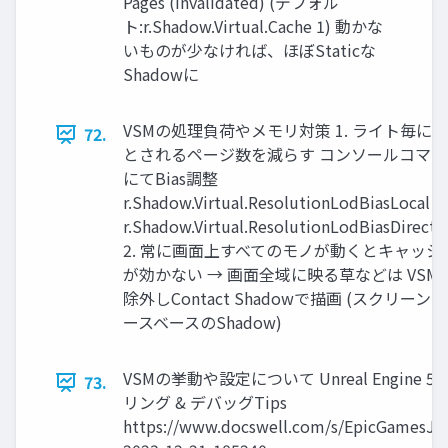
Pages (Invalidated) (デフォル
ト:r.Shadow.Virtual.Cache 1) 動かな
いものが少なければ、ほぼStaticな
Shadowに
VSMの処理負荷やメモリ対策 1. ライト毎に
72.
とされるページ数を減らす コンソールコマン
にてBias調整
r.Shadow.Virtual.ResolutionLodBiasLocal
r.Shadow.Virtual.ResolutionLodBiasDirecti
2. 常に画面上すべてのモノが動くとキャッシ
が効かない → 画面全域に映る草などは VSM
除外しContact Shadowで描画 (スクリーン
ースベースのShadow)
VSMの挙動や設定について Unreal Engine 
73.
リング & デバッグTips
https://www.docswell.com/s/EpicGamesJa