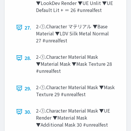
▼LookDev Render ▼UE Unlit ▼UE
Default Lit + ＝ 26 #unrealfest
2-①.Character マテリアル ▼Base
27.
Material ▼LDV Silk Metal Normal
27 #unrealfest
2-①.Character Material Mask
28.
▼Material Mask ▼Mask Texture 28
#unrealfest
2-①.Character Material Mask ▼Mask
29.
Texture 29 #unrealfest
2-①.Character Material Mask ▼UE
30.
Render ▼Material Mask
▼Additional Mask 30 #unrealfest