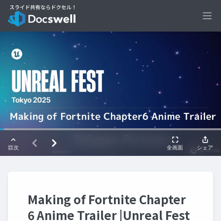
Ope
Making of Fortnite Chapter
6 Anime Trailer |Unreal Fest