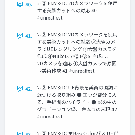
2-②.ENV＆LC 2Dカメラワークを使用
40.
する美術カットへの対応 40
#unrealfest
2-②.ENV＆LC 2Dカメラワークを使用
41.
する美術カットへの対応 ②大盤カメ
ラでUEレンダリング ①大盤カメラを
作成 ④Nuke内で②+③を合成し、
2Dカメラを適応 ③大盤カメラで原図
→美術作成 41 #unrealfest
2-②.ENV＆LC UE背景を美術の画調に
42.
近づける取り組み ● エッジ部分に入
る、手描調のハイライト ● 影の中の
グラデーション感、 色ムラの表現 42
#unrealfest
2-②.ENV＆LC ▼BaseColorパス UE背
43.