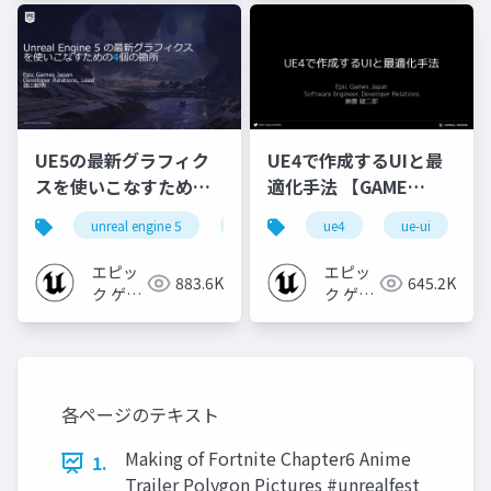
UE5の最新グラフィク
UE4で作成するUIと最
スを使いこなすための4
適化手法 【GAME
個の勘所
CREATORS
unreal engine 5
ue5
cedec
ue4
ue-ui
cedec+kyushu
[CEDEC+KYUSHU
CONFERENCE '20】
2023]
エピッ
エピッ
883.6K
645.2K
ク ゲー
ク ゲー
ムズ ジ
ムズ ジ
ャパン
ャパン
各ページのテキスト
Making of Fortnite Chapter6 Anime
1.
Trailer Polygon Pictures #unrealfest