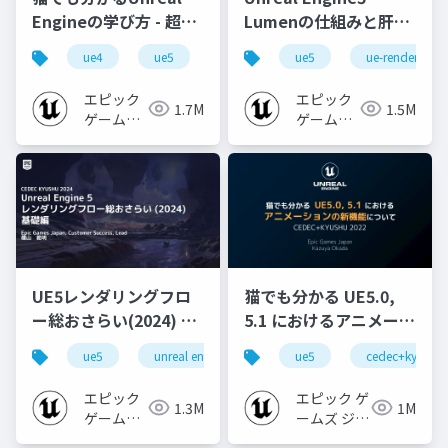
Engineの学び方 - 超初
Lumenの仕組みと肝心
心者向け編 - 2023 v1.0
なところ
ue4
ue5
ue-beginner
ue5
ue-rendering
エピック
エピック
1.7M
1.5M
ゲームズ
ゲームズ
ジャパン
ジャパン
UE5レンダリングフロ
猫でも分かる UE5.0,
ー総おさらい(2024) 基
5.1 におけるアニメーシ
礎編！
ョンの新機能について
ue5
unreal engine
ue-rendering
ue5
cedec+kyushu
[CEDEC+KYUSHU
【CEDEC+KYUSHU
2024]
2022】
エピック
エピック ゲ
1.3M
1M
ゲームズ
ームズ ジャ
ジャパン
パン