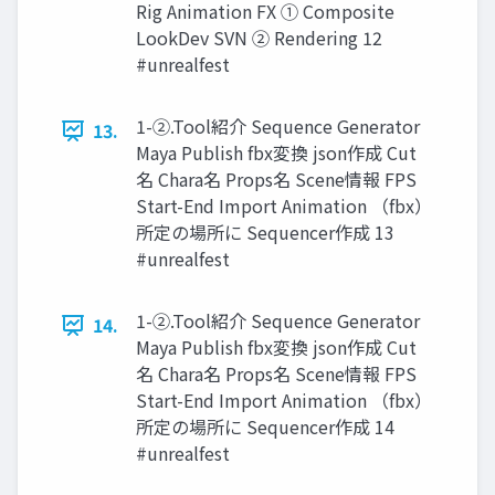
Rig Animation FX ① Composite
LookDev SVN ② Rendering 12
#unrealfest
1-②.Tool紹介 Sequence Generator
13.
Maya Publish fbx変換 json作成 Cut
名 Chara名 Props名 Scene情報 FPS
Start-End Import Animation （fbx）
所定の場所に Sequencer作成 13
#unrealfest
1-②.Tool紹介 Sequence Generator
14.
Maya Publish fbx変換 json作成 Cut
名 Chara名 Props名 Scene情報 FPS
Start-End Import Animation （fbx）
所定の場所に Sequencer作成 14
#unrealfest