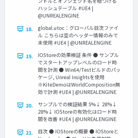
ンドルとオブジェクト名を紐づける
ハッシュテーブル #UE4 |
@UNREALENGINE
global.utoc：グローバル目次ファイ
18.
ル こちらは空のヘッダー情報のみで
未使用 #UE4 | @UNREALENGINE
IOStoreの効果検証 条件 ● サンプル
19.
でスタートアップレベルのロード時
間を計測 ● Win64/Testビルドのパッ
ケージ, Unreal Insightsを使用
※KiteDemoはWorldComposition無
効で計測 #UE4 | @UNREALENGINE
サンプルでの検証結果 5%↓ 28%↓
20.
28%↓ IOStoreの有効化はロード時
間を改善 #UE4 | @UNREALENGINE
目次 ● IOStoreの概要 ● IOStoreと
21.