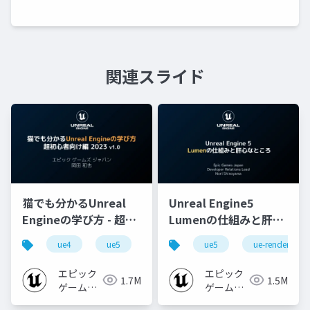
関連スライド
猫でも分かるUnreal
Unreal Engine5
Engineの学び方 - 超初
Lumenの仕組みと肝心
心者向け編 - 2023 v1.0
なところ
ue4
ue5
ue-beginner
ue5
ue-rendering
エピック
エピック
1.7M
1.5M
ゲームズ
ゲームズ
ジャパン
ジャパン