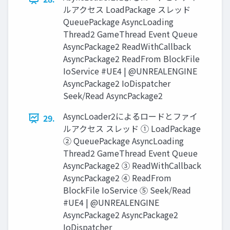
ルアクセス LoadPackage スレッド
QueuePackage AsyncLoading
Thread2 GameThread Event Queue
AsyncPackage2 ReadWithCallback
AsyncPackage2 ReadFrom BlockFile
IoService #UE4 | @UNREALENGINE
AsyncPackage2 IoDispatcher
Seek/Read AsyncPackage2
AsyncLoader2によるロードとファイ
29.
ルアクセス スレッド ① LoadPackage
② QueuePackage AsyncLoading
Thread2 GameThread Event Queue
AsyncPackage2 ③ ReadWithCallback
AsyncPackage2 ④ ReadFrom
BlockFile IoService ⑤ Seek/Read
#UE4 | @UNREALENGINE
AsyncPackage2 AsyncPackage2
IoDispatcher