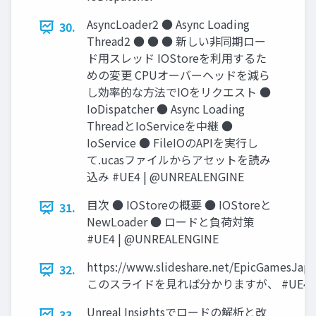
AsyncLoader2 ● Async Loading
30.
Thread2 ● ● ● 新しい非同期ロー
ド用スレッド IOStoreを利用するた
めの変更 CPUオーバーヘッドを減ら
し効率的な方法でIOをリクエスト ●
IoDispatcher ● Async Loading
ThreadとIoServiceを中継 ●
IoService ● FileIOのAPIを実行し
て.ucasファイルからアセットを読み
込み #UE4 | @UNREALENGINE
目次 ● IOStoreの概要 ● IOStoreと
31.
NewLoader ● ロードと負荷対策
#UE4 | @UNREALENGINE
https://www.slideshare.net/EpicGamesJap
32.
このスライドを見れば分かりますが、 #UE4 | @
Unreal Insightsでロードの解析と改
33.