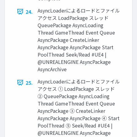
AsyncLoaderによるロードとファイル
24.
アクセス LoadPackage スレッド
QueuePackage AsyncLoading
Thread GameThread Event Queue
AsyncPackage CreateLinker
AsyncPackage AsyncPackage Start
PoolThread Seek/Read #UE4 |
@UNREALENGINE AsyncPackage
AsyncArchive
AsyncLoaderによるロードとファイル
25.
アクセス ① LoadPackage スレッド
② QueuePackage AsyncLoading
Thread GameThread Event Queue
AsyncPackage ③ CreateLinker
AsyncPackage AsyncPackage ④ Start
PoolThread ⑤ Seek/Read #UE4 |
@UNREALENGINE AsyncPackage