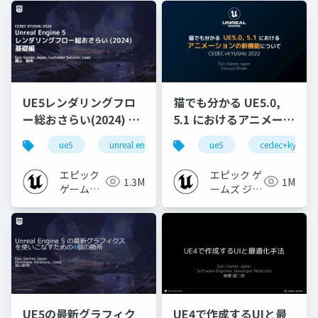
UE5レンダリングフロ
猫でも分かる UE5.0,
ー総おさらい(2024) 基
5.1 におけるアニメーシ
礎編！
ョンの新機能について
ue5
unreal engine
ue-rendering
ue5
cedec+kyushu
[CEDEC+KYUSHU
【CEDEC+KYUSHU
2024]
2022】
エピック
エピック ゲ
1.3M
1M
ゲームズ
ームズ ジャ
ジャパン
パン
UE5の最新グラフィク
UE4で作成するUIと最