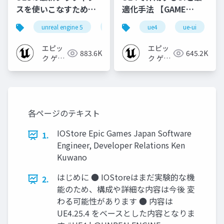
スを使いこなすための4
適化手法 【GAME
個の勘所
CREATORS
unreal engine 5
ue5
cedec
ue4
ue-ui
cedec+kyushu
[CEDEC+KYUSHU
CONFERENCE '20】
2023]
エピッ
エピッ
883.6K
645.2K
ク ゲー
ク ゲー
ムズ ジ
ムズ ジ
ャパン
ャパン
各ページのテキスト
IOStore Epic Games Japan Software
1.
Engineer, Developer Relations Ken
Kuwano
はじめに ● IOStoreはまだ実験的な機
2.
能のため、構成や詳細な内容は今後 変
わる可能性があります ● 内容は
UE4.25.4 をベースとした内容となりま