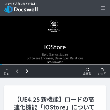
Ope
【UE4.25 新機能】ロードの高
速化機能「IOStore」について