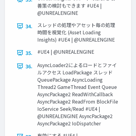
善策の検討もできます #UE4 |
@UNREALENGINE
スレッドの処理やアセット毎の処理
34.
時間を視覚化 (Asset Loading
Insights) #UE4 | @UNREALENGINE
#UE4 | @UNREALENGINE
35.
AsyncLoader2によるロードとファイ
36.
ルアクセス LoadPackage スレッド
QueuePackage AsyncLoading
Thread2 GameThread Event Queue
AsyncPackage2 ReadWithCallback
AsyncPackage2 ReadFrom BlockFile
IoService Seek/Read #UE4 |
@UNREALENGINE AsyncPackage2
AsyncPackage2 IoDispatcher
有効にする #UE4 |