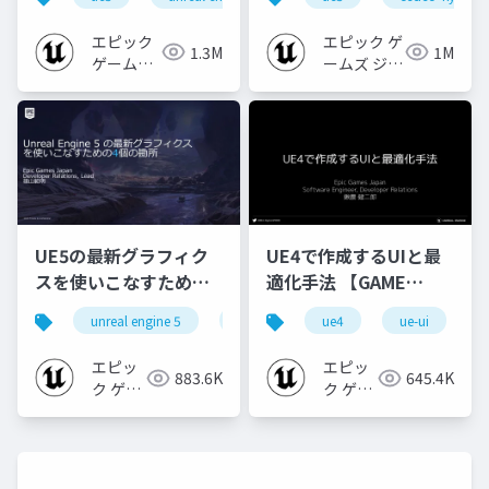
[CEDEC+KYUSHU
【CEDEC+KYUSHU
2024]
2022】
エピック
エピック ゲ
1.3M
1M
ゲームズ
ームズ ジャ
ジャパン
パン
UE5の最新グラフィク
UE4で作成するUIと最
スを使いこなすための4
適化手法 【GAME
個の勘所
CREATORS
unreal engine 5
ue5
cedec
ue4
ue-ui
cedec+kyushu
[CEDEC+KYUSHU
CONFERENCE '20】
2023]
エピッ
エピッ
883.6K
645.4K
ク ゲー
ク ゲー
ムズ ジ
ムズ ジ
ャパン
ャパン