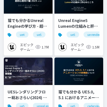
猫でも分かるUnreal
Unreal Engine5
Engineの学び方 - 超初
Lumenの仕組みと肝心
心者向け編 - 2023 v1.0
なところ
ue4
ue5
ue-beginner
ue5
ue-rendering
エピック
エピック
1.7M
1.5M
ゲームズ
ゲームズ
ジャパン
ジャパン
UE5レンダリングフロ
猫でも分かる UE5.0,
ー総おさらい(2024) 基
5.1 におけるアニメーシ
礎編！
ョンの新機能について
ue5
unreal engine
ue-rendering
ue5
cedec+kyushu