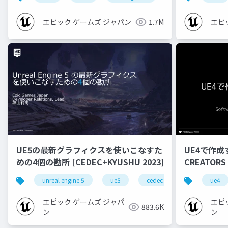
エピック ゲームズ ジャパン
1.7M
エピ
UE5の最新グラフィクスを使いこなすた
UE4で作成
めの4個の勘所 [CEDEC+KYUSHU 2023]
CREATORS
unreal engine 5
ue5
cedec
cedec+kyushu
ue4
エピック ゲームズ ジャパ
エピ
883.6K
ン
ン