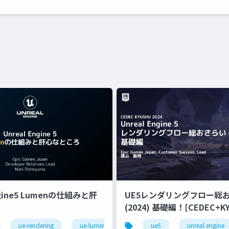
ngine5 Lumenの仕組みと肝
UE5レンダリングフロー総
(2024) 基礎編！[CEDEC+KYUSHU
2024]
ue-rendering
ue-lumen
ue5
unreal engine