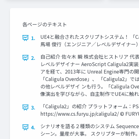
各ページのテキスト
UE4と融合されたスクリプトシステム！ 「C
1.
馬場 俊行（エンジニア／レベルデザイナー） 西尾 
自己紹介 佐々木 瞬 株式会社ヒストリア 代表
2.
レベルデザイナー AeroScript Caligul
アを経て、2013年に Unreal Engi
「Caligula Overdose」、 「Cal
の他レベルデザイ ンも行う。「Caligula 
像演出を学びながら、自主制作でUE4に触れ、202
「Caligula2」の紹介 プラットフォーム：P
3.
https://www.cs.furyu.jp/caligula2/ © FURY
シナリオを語る２種類のシステム Sequenc
4.
シーン。量産が大事。 スクリプターが制作。コスト小。