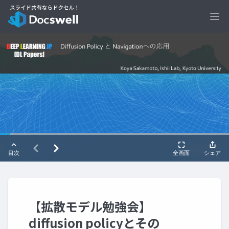
Ope
【拡散モデル勉強会】
diffusion policyとその