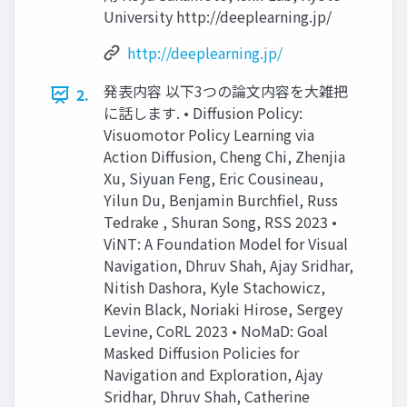
University http://deeplearning.jp/
http://deeplearning.jp/
発表内容 以下3つの論⽂内容を⼤雑把
2.
に話します. • Diffusion Policy:
Visuomotor Policy Learning via
Action Diffusion, Cheng Chi, Zhenjia
Xu, Siyuan Feng, Eric Cousineau,
Yilun Du, Benjamin Burchfiel, Russ
Tedrake , Shuran Song, RSS 2023 •
ViNT: A Foundation Model for Visual
Navigation, Dhruv Shah, Ajay Sridhar,
Nitish Dashora, Kyle Stachowicz,
Kevin Black, Noriaki Hirose, Sergey
Levine, CoRL 2023 • NoMaD: Goal
Masked Diffusion Policies for
Navigation and Exploration, Ajay
Sridhar, Dhruv Shah, Catherine