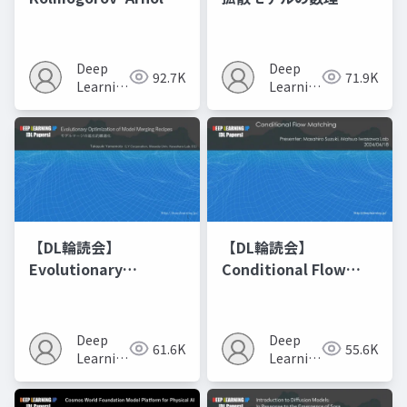
Networks
Deep
Deep
92.7K
71.9K
Learning
Learning
JP
JP
【DL輪読会】
【DL輪読会】
Evolutionary
Conditional Flow
Optimization of
Matching
Model Merging
Recipes モデルマージ
Deep
Deep
61.6K
55.6K
の進化的最適化
Learning
Learning
JP
JP