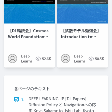
【DL輪読会】Cosmos
【拡散モデル勉強会】
World Foundation
Introduction to
Model Platform for
Diffusion Models
Physical AI
Deep
Deep
52.6K
50.5K
Learning
Learning
JP
JP
各ページのテキスト
DEEP LEARNING JP [DL Papers]
1.
Diffusion Policy と Navigationへの応
⽤ Koya Sakamoto, Ishii Lab, Kyoto