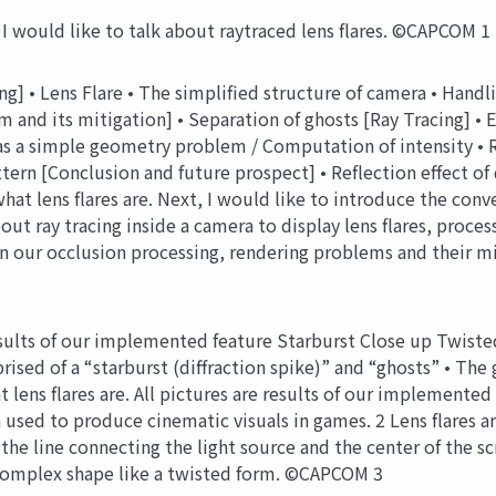
 I would like to talk about raytraced lens flares. ©CAPCOM 1
] • Lens Flare • The simplified structure of camera • Handlin
nd its mitigation] • Separation of ghosts [Ray Tracing] • E
g as a simple geometry problem / Computation of intensity •
tern [Conclusion and future prospect] • Reflection effect of 
n what lens flares are. Next, I would like to introduce the c
about ray tracing inside a camera to display lens flares, proc
on our occlusion processing, rendering problems and their m
 results of our implemented feature Starburst Close up Twis
prised of a “starburst (diffraction spike)” and “ghosts” • T
at lens flares are. All pictures are results of our implemente
ten used to produce cinematic visuals in games. 2 Lens flares 
the line connecting the light source and the center of the s
 complex shape like a twisted form. ©CAPCOM 3