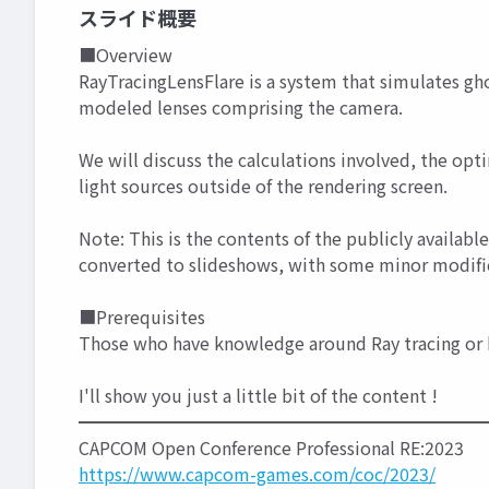
スライド概要
■Overview
RayTracingLensFlare is a system that simulates gho
modeled lenses comprising the camera.
We will discuss the calculations involved, the op
light sources outside of the rendering screen.
Note: This is the contents of the publicly availa
converted to slideshows, with some minor modifi
■Prerequisites
Those who have knowledge around Ray tracing or
I'll show you just a little bit of the content !
━━━━━━━━━━━━━━━━━━━━━━━
CAPCOM Open Conference Professional RE:2023
https://www.capcom-games.com/coc/2023/