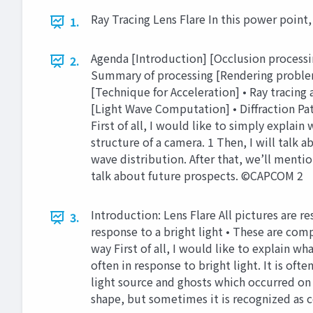
Ray Tracing Lens Flare In this power point,
1.
Agenda [Introduction] [Occlusion processing
2.
Summary of processing [Rendering problem a
[Technique for Acceleration] • Ray tracin
[Light Wave Computation] • Diffraction Pat
First of all, I would like to simply explai
structure of a camera. 1 Then, I will talk 
wave distribution. After that, we’ll menti
talk about future prospects. ©CAPCOM 2
Introduction: Lens Flare All pictures are
3.
response to a bright light • These are com
way First of all, I would like to explain wh
often in response to bright light. It is of
light source and ghosts which occurred on 
shape, but sometimes it is recognized as