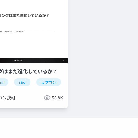
グはまだ進化しているか？
om
re engine
r&d
re:2023
カプコン
capcom open conference professional
カプコン技研
re engine
コン技研
56.8K