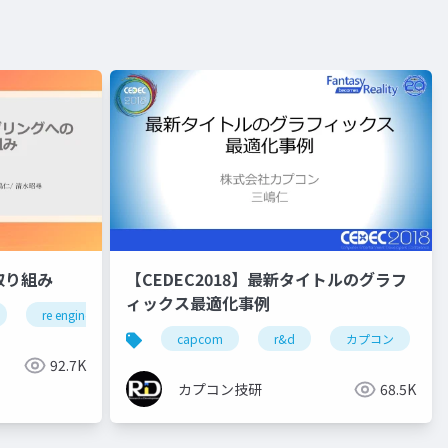
取り組み
【CEDEC2018】最新タイトルのグラフ
ィックス最適化事例
re engine
r&d
カプコン
カプコン技研
プコン技研
capcom
r&d
カプコン
92.7K
カプコン技研
68.5K