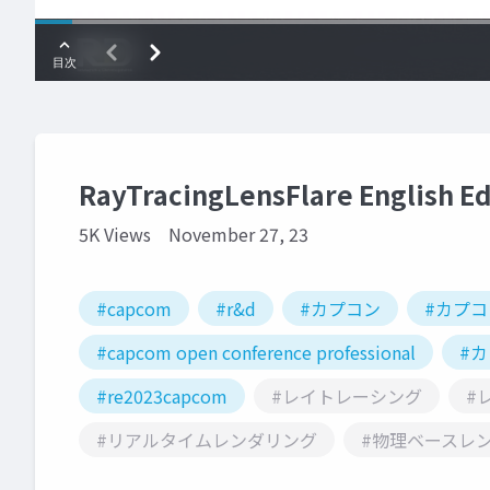
RayTracingLensFlare English Ed
5K Views
November 27, 23
#capcom
#r&d
#カプコン
#カプ
#capcom open conference professional
#
#re2023capcom
#レイトレーシング
#
#リアルタイムレンダリング
#物理ベースレ