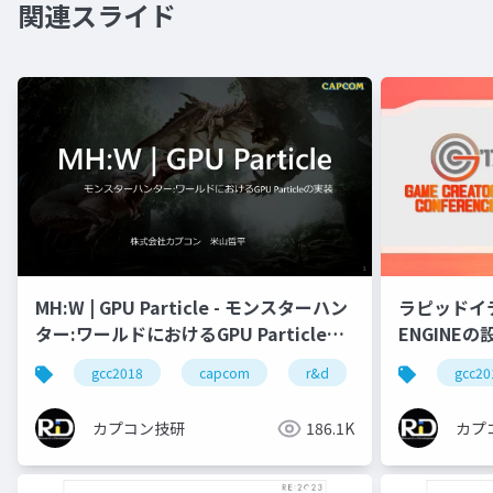
関連スライド
ラピッドイ
MH:W | GPU Particle - モンスターハン
ENGINEの
ター:ワールドにおけるGPU Particleの
実装
gcc20
gcc2018
capcom
r&d
カプコン
カプ
カプコン技研
186.1K