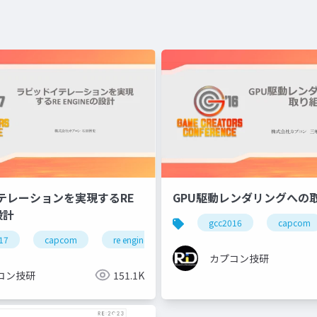
テレーションを実現するRE
GPU駆動レンダリングへの
設計
gcc2016
capcom
17
capcom
re engine
r&d
カプコン
カ
カプコン技研
カプコン技研
コン技研
151.1K