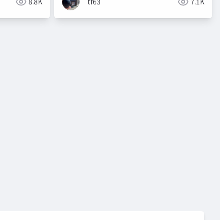
8.8K
tf63
7.1K