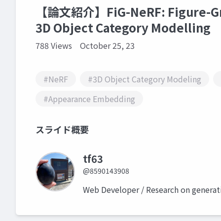
【論文紹介】FiG-NeRF: Figure-Grou
3D Object Category Modelling
788 Views
October 25, 23
#NeRF
#3D Object Category Modeling
#Appearance Embedding
スライド概要
tf63
@8590143908
Web Developer / Research on generat