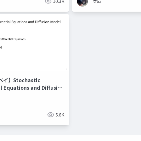
10.3K
tf63
】Stochastic
al Equations and Diffusion
5.6K