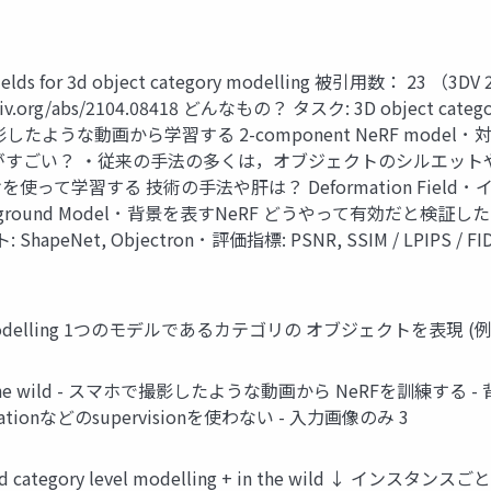
 fields for 3d object category modelling 被引用数： 23 （3DV 
s://arxiv.org/abs/2104.08418 どんなもの？ タスク: 3D obje
ホで撮影したような動画から学習する 2-component NeRF mo
すごい？ ・従来の手法の多くは，オブジェクトのシルエットや V
学習する 技術の手法や肝は？ Deformation Field ･ 
round Model ･ 背景を表すNeRF どうやって有効だと検証した？ ･ タス
 ShapeNet, Objectron ･ 評価指標: PSNR, SSIM / LPIPS / FID
ry Modelling 1つのモデルであるカテゴリの オブジェクトを表現 (例
he wild - スマホで撮影したような動画から NeRFを訓練
entationなどのsupervisionを使わない - 入力画像のみ 3
und category level modelling + in the wild