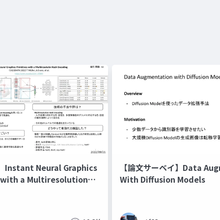
stant Neural Graphics
【論文サーベイ】Data Augm
 with a Multiresolution
With Diffusion Models
ding