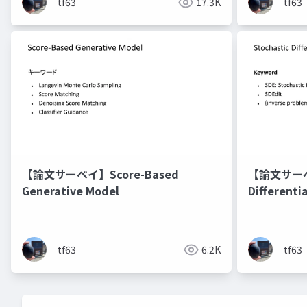
tf63
17.3K
tf63
【論文サーベイ】Score-Based
【論文サーベイ
Generative Model
Differenti
Models
tf63
6.2K
tf63