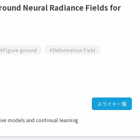
nd Neural Radiance Fields for
#Figure-ground
#Deformation Field
スライド一覧
ive models and continual learning