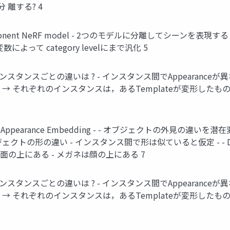
分 離する? 4
nt NeRF model - 2つのモデルに分離してシーンを表現する - イ
数によって category levelにまで汎化 5
RF インスタンスごとの違いは ? - インスタンス間でAppearance
ぞれのインスタンスは，あるTemplateが変形したものと仮定 ( cate
Appearance Embedding - - オブジェクトの外見の違いを潜在変数で表
ng オブジェクトの形の違い - インスタンス間で形は似ていると仮定 - - De
面の上にある - メガネは顔の上にある 7
RF インスタンスごとの違いは ? - インスタンス間でAppearance
ぞれのインスタンスは，あるTemplateが変形したものと仮定 ( cate