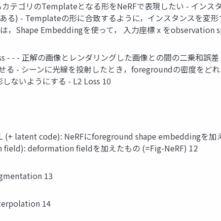
ld - あるカテゴリのTemplateとなる形をNeRFで表現したい 
) - Templateの形に合致するように，インスタンスを変形する -
 ﬁeldは，Shape Embeddingを使って， 入力座標 x をobservati
oss - - - 正解の画像とレンダリングした画像との間の二乗和誤差 Separati
ndを分離させる - シーンに光線を投射したとき，foregroundの密度を
形しないようにする - L2 Loss 10
t code): NeRFにforeground shape embeddingを加えたもの -
eld): deformation ﬁeldを加えたもの (=Fig-NeRF) 12
ntation 13
olation 14