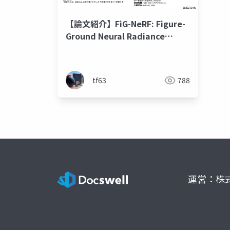
【論文紹介】FiG-NeRF: Figure-
Ground Neural Radiance
Fields for 3D Object Category
Modelling
tf63
788
運営：株