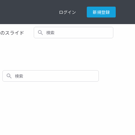
ログイン
新規登録
検索
てのスライド
検索