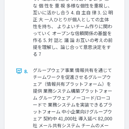
な 個 性を 重 視 多様な個性を重視し、
互いに活かし合う 4. 自 主自 律 3. 公 明
正 大 一人ひとりが個人としての主体
性を持ち、 よりよいチーム作りに関わ
っていく オープンな信頼関係の基盤を
作る 5. 対 話と 議 論 お互いの考えの前
提を理解し、論じ合って意思決定をす
る 7
グループウェア事業 情報共有を通じて
8.
チームワークを促進させるグループウ
ェア（情報共有プラットフォーム）を
提供 業務システム構築プラットフォー
ム グループウェア ノーコード/ローコ
ードで 業務システムを実装できるプラ
ットフォーム 中小企業向けグループウ
ェア 契約中 41,000社 導入延べ 82,000
社 メール共有システム チームのメー