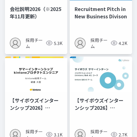
会社説明2026（※2025
Recruitment Pitch in
年11月更新）
New Business Divison
採用チー
採用チー
5.3K
4.2K
ム
ム
【サイボウズインター
【サイボウズインター
ンシップ2026】
ンシップ2026】
kintoneプロダクトエ
kintoneプロダクトエ
ンジニア（オンライ
ンジニア（生成AI）コ
ン・オフライン）コー
ース 紹介資料
採用チー
採用チー
3.1K
2.7K
ス 紹介資料