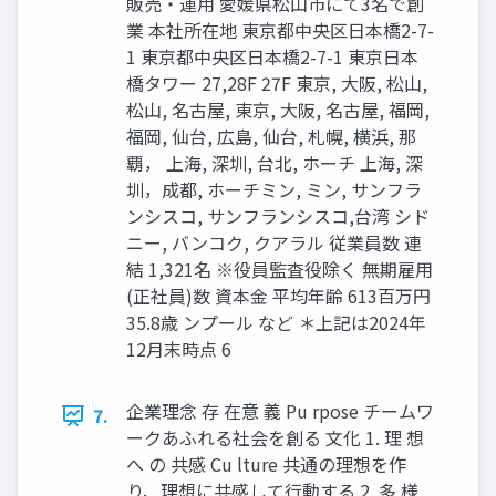
販売・運用 愛媛県松山市にて3名で創
業 本社所在地 東京都中央区日本橋2-7-
1 東京都中央区日本橋2-7-1 東京日本
橋タワー 27,28F 27F 東京, 大阪, 松山,
松山, 名古屋, 東京, 大阪, 名古屋, 福岡,
福岡, 仙台, 広島, 仙台, 札幌, 横浜, 那
覇， 上海, 深圳, 台北, ホーチ 上海, 深
圳，成都, ホーチミン, ミン, サンフラ
ンシスコ, サンフランシスコ,台湾 シド
ニー, バンコク, クアラル 従業員数 連
結 1,321名 ※役員監査役除く 無期雇用
(正社員)数 資本金 平均年齢 613百万円
35.8歳 ンプール など ＊上記は2024年
12月末時点 6
企業理念 存 在意 義 Pu rpose チームワ
7.
ークあふれる社会を創る 文化 1. 理 想
へ の 共感 Cu lture 共通の理想を作
り、理想に共感して行動する 2. 多 様