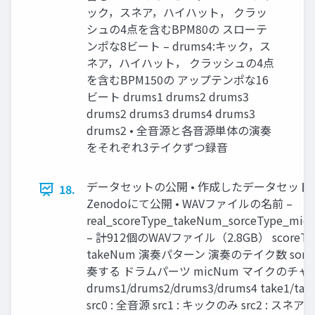
ック，スネア，ハイハット， クラッ
シュの4点を含むBPM80の スローテ
ンポな8ビート – drums4:キック，ス
ネア，ハイハット， クラッシュの4点
を含むBPM150の アップテンポな16
ビート drums1 drums2 drums3
drums2 drums3 drums4 drums3
drums2 • 全音源と各音源単体の演奏
をそれぞれ3テイクずつ録音
データセットの公開 • 作成したデータセット
18.
Zenodoにて公開 • WAVファイルの名前 –
real_scoreType_takeNum_sorceType_mic
– 計912個のWAVファイル（2.8GB） scoreTy
takeNum 演奏パターン 演奏のテイク数 sorce
奏する ドラムパーツ micNum マイクのチャ
drums1/drums2/drums3/drums4 take1/tak
src0 : 全音源 src1 : キックのみ src2 : スネアのみ