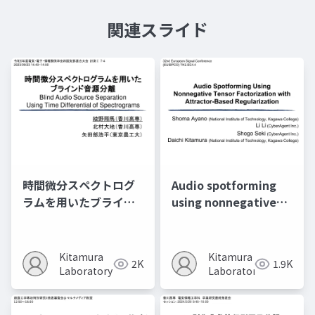
関連スライド
時間微分スペクトログ
Audio spotforming
ラムを用いたブライン
using nonnegative
ド音源分離
tensor factorization
with attractor-based
regularization
Kitamura
Kitamura
2K
1.9K
Laboratory
Laboratory