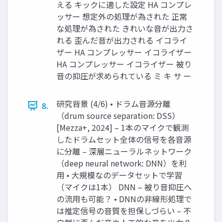
える キックに適した設定 HA コンプレ
ッサー 想定外の処理が為された 正常
な処理が為された きれいな音が出力さ
れる 歪んだ音が出力される イコライ
ザー HA コンプレッサー イコライザー
HA コンプレッサー イコライザー 被り
音の抑圧が求められている ミ キ サ ー
研究背景 (4/6) • ドラム音源分離
8.
（drum source separation: DSS）
[Mezza+, 2024] – 1本のマイクで観測
したドラムセット全体の信号を各音源
に分離 – 深層ニューラルネットワーク
（deep neural network: DNN）を利
用 • 大規模なのデータセットで学習
（マイクは1本） DNN – 被り音抑圧へ
の流用も可能？ • DNNの非線形処理で
は推定信号の音質を担保しづらい – 不