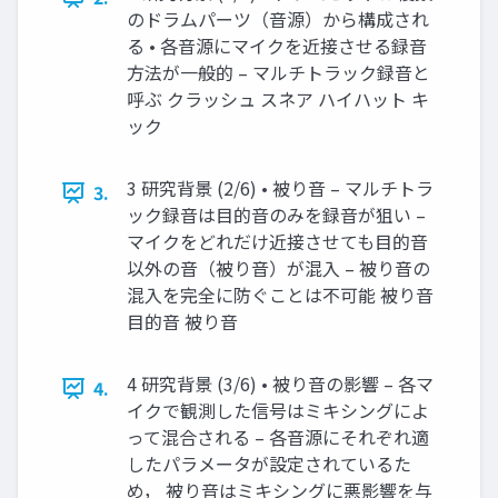
のドラムパーツ（音源）から構成され
る • 各音源にマイクを近接させる録音
方法が一般的 – マルチトラック録音と
呼ぶ クラッシュ スネア ハイハット キ
ック
3 研究背景 (2/6) • 被り音 – マルチトラ
3.
ック録音は目的音のみを録音が狙い –
マイクをどれだけ近接させても目的音
以外の音（被り音）が混入 – 被り音の
混入を完全に防ぐことは不可能 被り音
目的音 被り音
4 研究背景 (3/6) • 被り音の影響 – 各マ
4.
イクで観測した信号はミキシングによ
って混合される – 各音源にそれぞれ適
したパラメータが設定されているた
め， 被り音はミキシングに悪影響を与