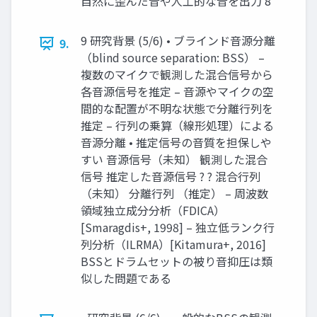
自然に歪んだ音や人工的な音を出力 8
9 研究背景 (5/6) • ブラインド音源分離
9.
（blind source separation: BSS） –
複数のマイクで観測した混合信号から
各音源信号を推定 – 音源やマイクの空
間的な配置が不明な状態で分離行列を
推定 – 行列の乗算（線形処理）による
音源分離 • 推定信号の音質を担保しや
すい 音源信号（未知） 観測した混合
信号 推定した音源信号 ? ? 混合行列
（未知） 分離行列 （推定） – 周波数
領域独立成分分析（FDICA）
[Smaragdis+, 1998] – 独立低ランク行
列分析（ILRMA）[Kitamura+, 2016]
BSSとドラムセットの被り音抑圧は類
似した問題である