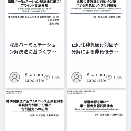
深層パーミュテーショ
正則化非負値行列因子
ン解決法に基づくブラ
分解による非負低ラン
インド音源分離
ク行列補完
Kitamura
Kitamura
1.4K
1.4K
Laboratory
Laboratory