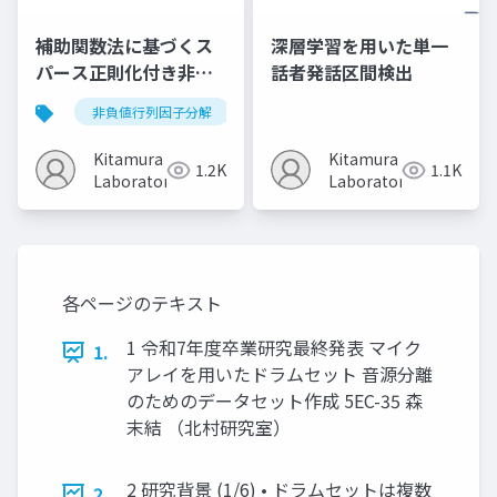
補助関数法に基づくス
深層学習を用いた単一
パース正則化付き非負
話者発話区間検出
値行列因子分解と行列
非負値行列因子分解
スパース正則化
補助関数法
補完への応用
Kitamura
Kitamura
1.2K
1.1K
Laboratory
Laboratory
各ページのテキスト
1 令和7年度卒業研究最終発表 マイク
1.
アレイを用いたドラムセット 音源分離
のためのデータセット作成 5EC-35 森
末結 （北村研究室）
2 研究背景 (1/6) • ドラムセットは複数
2.