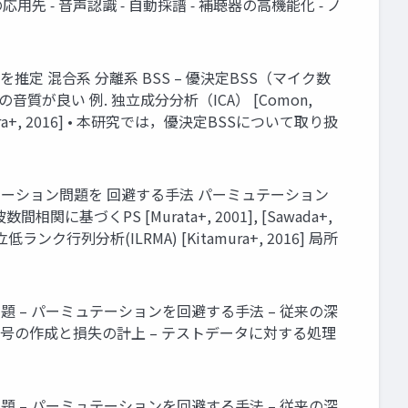
 ⁃ 音声認識 ⁃ 自動採譜 ⁃ 補聴器の高機能化 ⁃ ノ
離系 を推定 混合系 分離系 BSS – 優決定BSS（マイク数
が良い 例. 独立成分分析（ICA） [Comon,
itamura+, 2016] • 本研究では，優決定BSSについて取り扱
パーミュテーション問題を 回避する手法 パーミュテーション
周波数間相関に基づくPS [Murata+, 2001], [Sawada+,
立低ランク行列分析(ILRMA) [Kitamura+, 2016] 局所
問題 – パーミュテーションを回避する手法 – 従来の深
離信号の作成と損失の計上 – テストデータに対する処理
問題 – パーミュテーションを回避する手法 – 従来の深