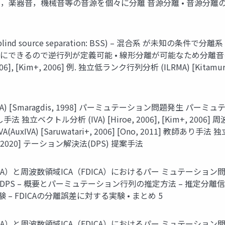
，楽器音，機械音等の音源を個々に分離 音源分離 • 音源分離の応用先
d source separation: BSS) – 混合系 が未知の条件で分
できるので逆行列が定義可能 • 線形分離が可能なため分離音の音質
 2006], [Kim+, 2006] 例. 独立低ランク行列分析 (ILRMA) [K
CA) [Smaragdis, 1998] パーミュテーション問題発生 
手法 独立ベクトル分析 (IVA) [Hiroe, 2006], [Kim+, 2006] 
IVA) [Saruwatari+, 2006] [Ono, 2011] 教師あり手法 独
2020] テーション解決法(DPS) 提案手法
ICA）と周波数領域ICA（FDICA）におけるパー ミュテーション
案DPS – 概要とパーミュテーション行列の推定方法 – 推定分
 – FDICAの分離誤差に対する実験 • まとめ 5
ICA）と周波数領域ICA（FDICA）におけるパー ミュテーション