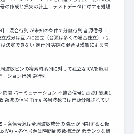
離信号の作成と損失の計上 – テストデータに対する処理
, 1994] – 混合行列 が未知の条件で分離行列 音源信号 1.
. 独立成分は互いに独立（音源は多くの場合独立） • 2.
は決定できない 逆行列 実際の混合は残響による畳
ency – 各周波数ビンの複素時系列に対して独立なICAを適用
ミュテーション行列 逆行列
ン問題 パーミュテーション 不整合信号1 音源1 観測1
時間周波数 領域の信号 Time 各周波数では音源分離されてい
法 – 各信号源は全周波数成分の 強弱が同期すると仮
IVA(AuxIVA) – 各信号源は時間周波数構造が 低ランクな構