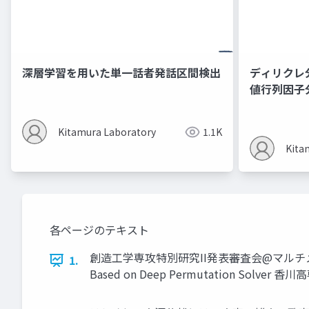
深層学習を用いた単一話者発話区間検出
ディリクレ
値行列因子
への適用
Kitamura Laboratory
1.1K
Kita
各ページのテキスト
創造工学専攻特別研究II発表審査会@マルチメディア
1.
Based on Deep Permutation So