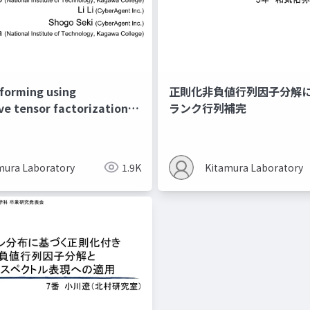
forming using
正則化非負値行列因子分解
e tensor factorization
ランク行列補完
ctor-based
tion
mura Laboratory
1.9K
Kitamura Laboratory