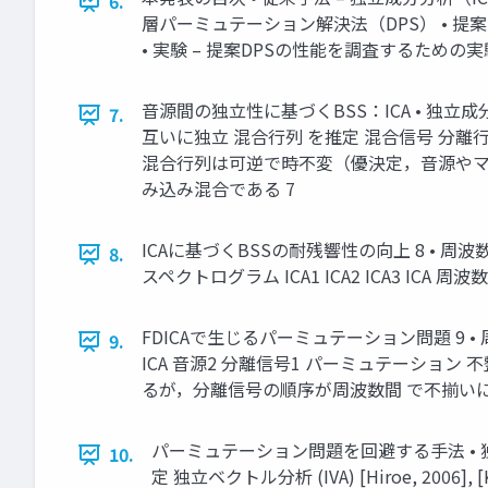
6.
層パーミュテーション解決法（DPS） • 提
• 実験 – 提案DPSの性能を調査するための実験
音源間の独立性に基づくBSS：ICA • 独立成分分析（i
7.
互いに独立 混合行列 を推定 混合信号 分離行列
混合行列は可逆で時不変（優決定，音源やマ
み込み混合である 7
ICAに基づくBSSの耐残響性の向上 8 • 周波数領
8.
スペクトログラム ICA1 ICA2 ICA3 I
FDICAで生じるパーミュテーション問題 9 
9.
ICA 音源2 分離信号1 パーミュテーション 不整
るが，分離信号の順序が周波数間 で不揃い
パーミュテーション問題を回避する手法 • 
10.
定 独立ベクトル分析 (IVA) [Hiroe, 200