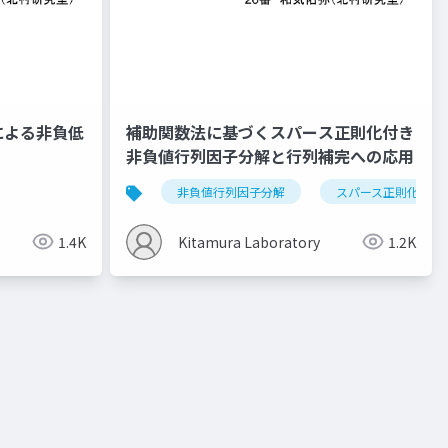
による非負低
補助関数法に基づくスパース正則化付き
非負値行列因子分解と行列補完への応用
非負値行列因子分解
スパース正則化
1.4K
Kitamura Laboratory
1.2K