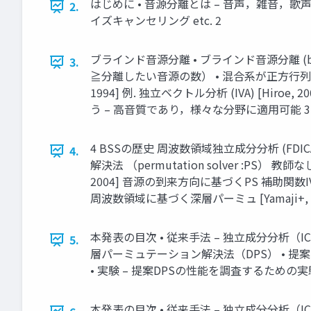
はじめに • 音源分離とは – 音声，雑音，歌声
2.
イズキャンセリング etc. 2
ブラインド音源分離 • ブラインド音源分離 (blin
3.
≧分離したい音源の数） • 混合系が正方行列に
1994] 例. 独立ベクトル分析 (IVA) [Hiroe,
う – 高音質であり，様々な分野に適用可能 3
4 BSSの歴史 周波数領域独立成分分析 (FDI
4.
解決法 （permutation solver :PS） 教師なし
2004] 音源の到来方向に基づくPS 補助関数IVA(Aux
周波数領域に基づく深層パーミュ [Yamaji+, 
本発表の目次 • 従来手法 – 独立成分分析（
5.
層パーミュテーション解決法（DPS） • 提
• 実験 – 提案DPSの性能を調査するための実験
本発表の目次 • 従来手法 – 独立成分分析（