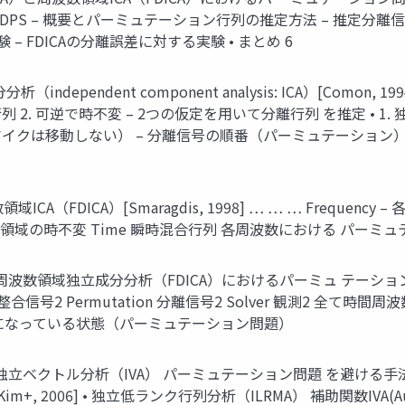
案DPS – 概要とパーミュテーション行列の推定方法 – 推定分
 – FDICAの分離誤差に対する実験 • まとめ 6
ndependent component analysis: ICA）[Comon
 2. 可逆で時不変 – 2つの仮定を用いて分離行列 を推定 • 1
イクは移動しない） – 分離信号の順番（パーミュテーション）
域ICA（FDICA）[Smaragdis, 1998] … … … Frequ
CA 周波数領域の時不変 Time 瞬時混合行列 各周波数における パー
• 周波数領域独立成分分析（FDICA）におけるパーミュ テーショ
合信号2 Permutation 分離信号2 Solver 観測2 全て
になっている状態（パーミュテーション問題）
独立ベクトル分析（IVA） パーミュテーション問題 を避ける手
6], [Kim+, 2006] • 独立低ランク行列分析（ILRMA） 補助関数