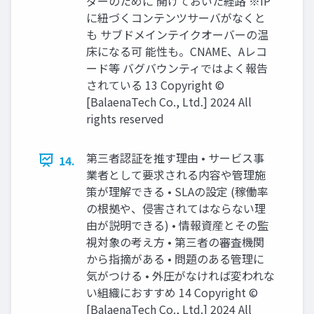
ダーのために 開けておいた経路 ※IP
に紐づくコンテンツサーバがなくと
も サブドメインテイクオーバーの温
床になる可 能性も。CNAME、Aレコ
ード等 バグバウンティではよく報告
されている 13 Copyright ©︎
[BalaenaTech Co., Ltd.] 2024 All
rights reserved
第三者認証を推す理由 • サービス事
14.
業者として要求される内容や管理施
策が理解できる • SLAの設定 (稼働率
の根拠や、侵害されてはならない理
由が説明できる) • 情報資産とその監
視対象の考え方 • 第三者の審査機関
から指摘がある • 問題のある管理に
気がつける • 外圧がなければ変われな
い組織におすすめ 14 Copyright ©︎
[BalaenaTech Co., Ltd.] 2024 All