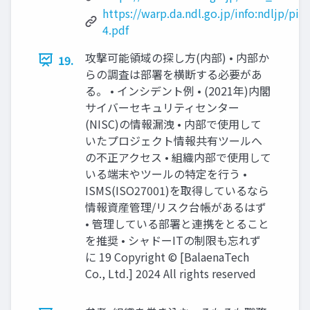
https://warp.da.ndl.go.jp/info:ndljp/
4.pdf
攻撃可能領域の探し方(内部) • 内部か
19.
らの調査は部署を横断する必要があ
る。 • インシデント例 • (2021年)内閣
サイバーセキュリティセンター
(NISC)の情報漏洩 • 内部で使用して
いたプロジェクト情報共有ツールへ
の不正アクセス • 組織内部で使用して
いる端末やツールの特定を行う •
ISMS(ISO27001)を取得しているなら
情報資産管理/リスク台帳があるはず
• 管理している部署と連携をとること
を推奨 • シャドーITの制限も忘れず
に 19 Copyright ©︎ [BalaenaTech
Co., Ltd.] 2024 All rights reserved