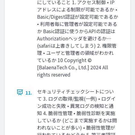
にしていること 1. アクセス制御 • IP
アドレスによる制限が可能であるか •
Basic/Digest認証が設定可能であるか
• 利用者毎に管理者が設定可能である
か Basic認証に使うからAPIの認証は
Authorizationヘッダを避けるか…
(safariは上書きしてしまう) 2. 権限管
理 • ユーザと管理者の領域がわかれ
ているか 10 Copyright ©︎
[BalaenaTech Co., Ltd.] 2024 All
rights reserved
セキュリティチェックシートについ
11.
て 3. ログの取得/監視(一例) • ログイ
ン成功と失敗 • 異常ログの検知と通
知 4. 脆弱性管理 • 脆弱性診断を実施
しているか (どこまで実施するかは問
われないことが多い) • 脆弱性管理が
行われているかどうか 5. 第三者認証