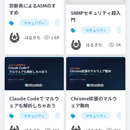
診断員によるASMのす
すめ
SNMPセキュリティ超入
門
セキュリティ
脆弱性管理
saas
sbom
セキュリティ
ネッ
はるきち
1.6K
はるきち
1K
Claude Codeで マルウ
Chrome拡張のマルウ
ェアも解析しちゃおう
ェア動向
セキュリティ
claude
chrome extensions
セキュリティ
脆弱