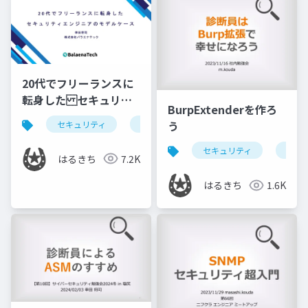
20代でフリーランスに
転身した セキュリテ
BurpExtenderを作ろ
ィエンジニアのモデル
う
セキュリティ
入門
初学者向け
ケース
セキュリティ
脆弱
はるきち
7.2K
はるきち
1.6K