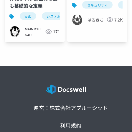
ィエンジニアのモデル
も基礎的な定義
セキュリティ
入門
ケース
web
システム
開発
品質
はるきち
7.2K
ᴍᴀɪɴɪᴄʜɪ
171
ɢᴀᴜ
運営：株式会社アプルーシッド
利用規約