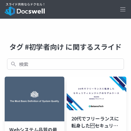
Ope
タグ #初学者向け に関するスライド
検索
20代でフリーランスに
転身した セキュリテ
Webシステム品質の最