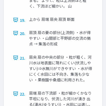
まる。 よって、粒は上流側ほど粗
く、下流ほど細かい。 山
上から 扇端 扇央 扇頂 断面
19.
扇頂 扇の要の部分(上流側) ・水が得
20.
やすい ・山間部と平野部の交流の拠
点 → 集落の形成
扇央 扇の中央の部分 ・粒が粗く、河
21.
川水は地表面に現れにくい(伏流しや
すい)⇒水無川ができやすい ・水が得
にくく水田には不向き、集落も少な
い ・果樹園や桑畑に利用された。
扇端 扇の下流部 ・粒が細かくかなり
22.
平坦になり、伏流した河川が湧き 出
る(湧水(ゆうすい)) ・水田には適し、