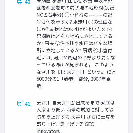
果樹園 水無川 住宅地 水田 ■岐阜県
40.
養老郡養老町の扇状地の地形図(別紙
NO.8右半分) ①小倉谷の--------の記
号は何を示すか? 水無川 ①の理由な
にか? 扇状地は水はけがよいため ②
果樹園はどんな場所に立地している
か? 扇央 ③住宅地や水田はどんな場
所に立地しているか? 扇端 ④小倉付
近には, 河川が周辺の平野より高くな
っている場所が見られる。 このよう
な河川を【15 天井川 】という。 (2万
5000分の1「養老」部分, 2007年更
新)
天井川 ■天井川が出来るまで 河底は
41.
人家より低い 雨量の増加に対して堤
防を嵩上げする 天井川 さらに土堤を
盛り上げ、嵩上げする GEO
Innovators