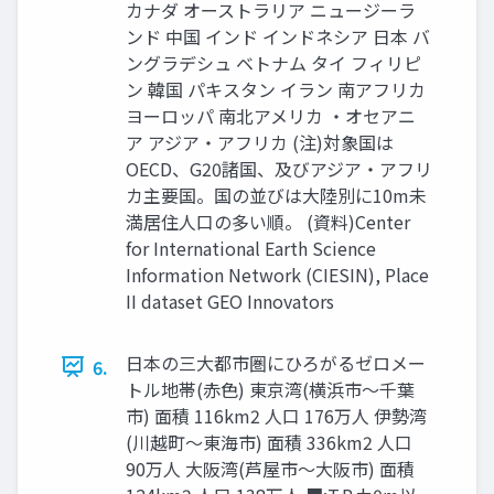
カナダ オーストラリア ニュージーラ
ンド 中国 インド インドネシア 日本 バ
ングラデシュ ベトナム タイ フィリピ
ン 韓国 パキスタン イラン 南アフリカ
ヨーロッパ 南北アメリカ ・オセアニ
ア アジア・アフリカ (注)対象国は
OECD、G20諸国、及びアジア・アフリ
カ主要国。国の並びは大陸別に10m未
満居住人口の多い順。 (資料)Center
for International Earth Science
Information Network (CIESIN), Place
II dataset GEO Innovators
日本の三大都市圏にひろがるゼロメー
6.
トル地帯(赤色) 東京湾(横浜市〜千葉
市) 面積 116km2 人口 176万人 伊勢湾
(川越町〜東海市) 面積 336km2 人口
90万人 大阪湾(芦屋市〜大阪市) 面積