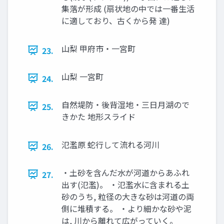
集落が形成 (扇状地の中では一番生活
に適しており、古くから発 達)
山梨 甲府市・一宮町
23.
山梨 一宮町
24.
自然堤防・後背湿地・三日月湖ので
25.
きかた 地形スライド
氾濫原 蛇行して流れる河川
26.
・土砂を含んだ水が河道からあふれ
27.
出す(氾濫)。 ・氾濫水に含まれる土
砂のうち, 粒径の大きな砂は河道の両
側に堆積する。 ・より細かな砂や泥
は, 川から離れて広がっていく。