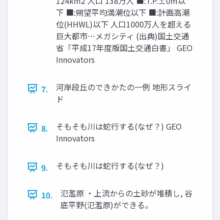
124km2 人口 138万人 ■:T.P.±0m以
下 ■:朔望平均満潮位以下 ■:計画高潮
位(HHWL)以下 人口1000万人を超える
巨大都市…メガシティ (出典)国土交通
省「平成17年度版国土交通白書」 GEO
Innovators
河岸段丘のできかたの一例 地形スライ
7.
ド
そもそも川は蛇行する(なぜ？) GEO
8.
Innovators
そもそも川は蛇行する(なぜ？)
9.
氾濫原 ・上流からの土砂が堆積し, 谷
10.
底平野(氾濫原)ができる。