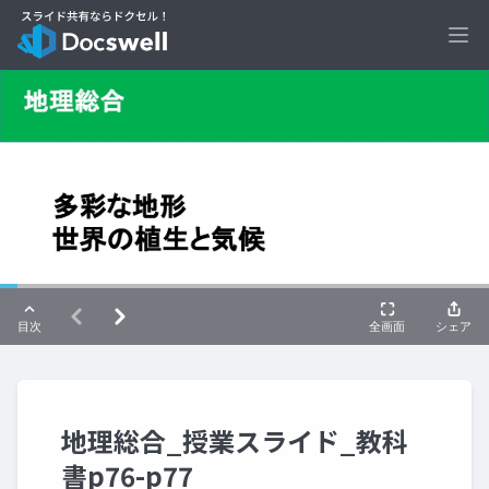
Ope
地理総合_授業スライド_教科
書p76-p77