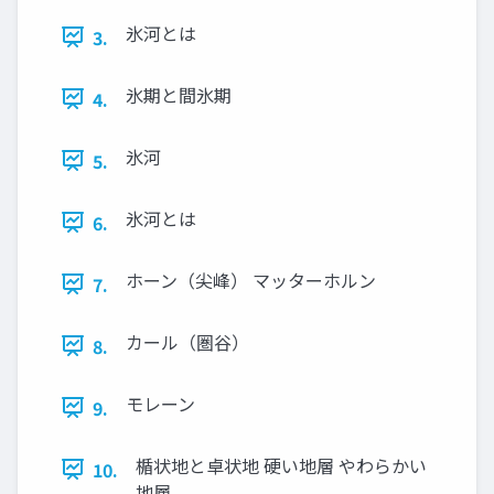
氷河とは
3.
氷期と間氷期
4.
氷河
5.
氷河とは
6.
ホーン（尖峰） マッターホルン
7.
カール（圏谷）
8.
モレーン
9.
楯状地と卓状地 硬い地層 やわらかい
10.
地層