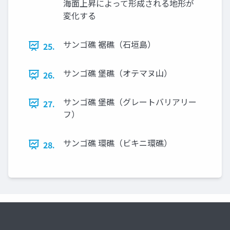
海面上昇によって形成される地形が
変化する
サンゴ礁 裾礁（石垣島）
25.
サンゴ礁 堡礁（オテマヌ山）
26.
サンゴ礁 堡礁（グレートバリアリー
27.
フ）
サンゴ礁 環礁（ビキニ環礁）
28.