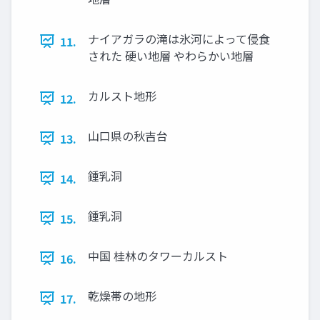
ナイアガラの滝は氷河によって侵食
11.
された 硬い地層 やわらかい地層
カルスト地形
12.
山口県の秋吉台
13.
鍾乳洞
14.
鍾乳洞
15.
中国 桂林のタワーカルスト
16.
乾燥帯の地形
17.