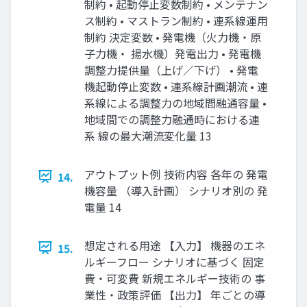
制約 • 起動停止変数制約 • メンテナン
ス制約 • マストラン制約 • 連系線運用
制約 決定変数 • 発電機（火力機・原
子力機・ 揚水機）発電出力 • 発電機
調整力提供量（上げ／下げ） • 発電
機起動停止変数 • 連系線計画潮流 • 連
系線による調整力の地域間融通容量 •
地域間での調整力融通時における連
系 線の最大潮流変化量 13
アウトプット例 技術内容 各年の 発電
14.
機容量 （導入計画） シナリオ別の 発
電量 14
想定される用途 【入力】 機器のエネ
15.
ルギーフロー シナリオに基づく 固定
費・可変費 新規エネルギー技術の 事
業性・政策評価 【出力】 年ごとの導