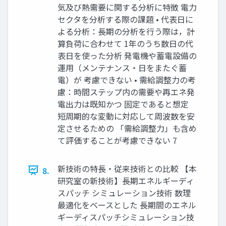
気及び熱需要に関する分析に特徴 電力
セクタを分析する際の課題 • 代表日に
よる分析：長期の分析を行う際は，計
算負荷に合わせて 1年のうち数日の代
表日を使った分析 発電機や蓄電設備の
運用（メンテナンス・日をまたぐ蓄
電）が 考慮できない • 需給調整力の考
慮：時間ステップ内の需要や再エネ発
電出力は既知かつ 固定であると想定
短周期的な変動に対応して周波数を安
定させるための 「需給調整力」も含め
て評価することが考慮できない 7
新技術の特長・従来技術との比較 【本
8.
研究室の新技術】長期エネルギーディ
スパッチ シミュレーション技術 数理
最適化をベースとした 長期間のエネル
ギーディスパッチシミュレーション技