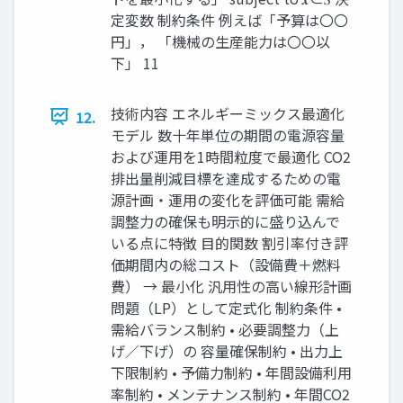
定変数 制約条件 例えば「予算は〇〇
円」， 「機械の生産能力は〇〇以
下」 11
技術内容 エネルギーミックス最適化
12.
モデル 数十年単位の期間の電源容量
および運用を1時間粒度で最適化 CO2
排出量削減目標を達成するための電
源計画・運用の変化を評価可能 需給
調整力の確保も明示的に盛り込んで
いる点に特徴 目的関数 割引率付き評
価期間内の総コスト（設備費＋燃料
費） → 最小化 汎用性の高い線形計画
問題（LP）として定式化 制約条件 •
需給バランス制約 • 必要調整力（上
げ／下げ）の 容量確保制約 • 出力上
下限制約 • 予備力制約 • 年間設備利用
率制約 • メンテナンス制約 • 年間CO2