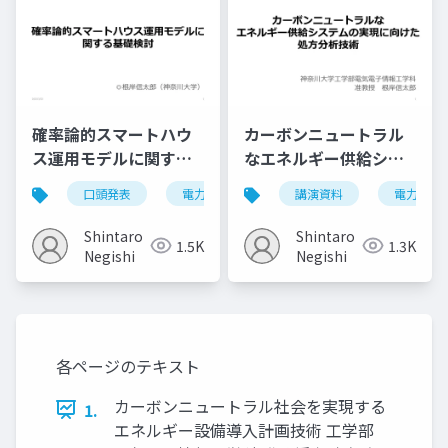
確率論的スマートハウ
カーボンニュートラル
ス運用モデルに関する
なエネルギー供給シス
基礎検討
テムの実現に向けた処
口頭発表
電力システム
講演資料
電力シス
方分析技術
Shintaro
Shintaro
1.5K
1.3K
Negishi
Negishi
各ページのテキスト
カーボンニュートラル社会を実現する
1.
エネルギー設備導入計画技術 工学部