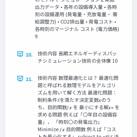
出力データ • 各年の設備導入量 • 各時
刻の設備運用 (発電量・充放電量・ 需
給調整力) • CO2排出量 • 発電コスト •
各時刻のマージナル コスト (電力価格)
9
技術内容 長期エネルギーディスパッ
10.
チシミュレーション技術の全体像 10
技術内容 数理最適化とは？ 最適化問
11.
題と呼ばれる数理モデルをアルゴリ
ズムを用いて解く方法 最適化問題：
制約条件𝑆を満たす決定変数𝒙のう
ち，目的関数𝑓 𝒙 を 最小にする解𝒙∗ を
求める問題 例えば「〇年目の設備容
量」， 「時刻〇の発電出力」
Minimize 𝑓 𝒙 目的関数 例えば「コス
トを最小化する」 subject to 𝒙∈𝑆 決