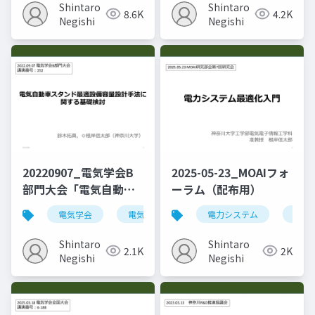
Shintaro
Shintaro
8.6K
4.2K
Negishi
Negishi
20220907_電気学会B
2025-05-23_MOAIフォ
部門大会「電気自動車
ーラム（配布用）
スタンド最適設備容量
電気学会
電気自動車
口頭発表
電力システム
講演
設計手法に関する基礎
検討」
Shintaro
Shintaro
2.1K
2K
Negishi
Negishi