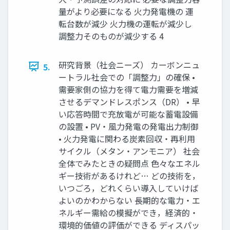
量がより必要になる 火力発電機の 運
転台数が減少 火力機の運転が減少し
調整力そのものが減少する 4
研究背景（社会ニーズ） カーボンニュ
5.
ートラル社会での「調整力」の確保 •
需要家側の協力を得て電力需要を増減
させるデマンドレスポンス（DR） • 早
い応答時間で充放電が可能な蓄電設備
の設置 • PV・風力発電の発電出力制御
• 火力発電に関わる炭素回収・再利用
サイクル（メタン・アンモニア） 社会
全体でみたときの疑問点 色々なエネル
ギー技術があるけれど… どの技術を，
いつごろ，どれくらい導入していけば
よいのかわからない 長期的な電力・エ
ネルギー需給の模擬ができ，経済的・
環境的価値の評価ができる ディスパッ