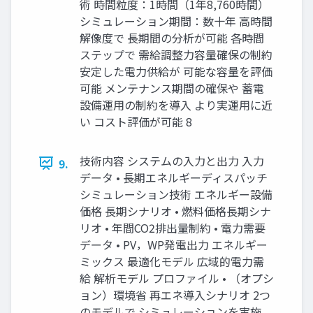
術 時間粒度：1時間（1年8,760時間）
シミュレーション期間：数十年 高時間
解像度で 長期間の分析が可能 各時間
ステップで 需給調整力容量確保の制約
安定した電力供給が 可能な容量を評価
可能 メンテナンス期間の確保や 蓄電
設備運用の制約を導入 より実運用に近
い コスト評価が可能 8
技術内容 システムの入力と出力 入力
9.
データ • 長期エネルギーディスパッチ
シミュレーション技術 エネルギー設備
価格 長期シナリオ • 燃料価格長期シナ
リオ • 年間CO2排出量制約 • 電力需要
データ • PV，WP発電出力 エネルギー
ミックス 最適化モデル 広域的電力需
給 解析モデル プロファイル • （オプシ
ョン）環境省 再エネ導入シナリオ 2つ
のモデルで シミュレーションを実施