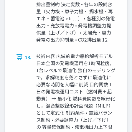
排出量制約 決定変数 • 各年の設備容
量（火力機・原子力機・ 揚水機・再
エネ・蓄電池 etc…） • 各種別の発電
出力・充放電電力 • 発電機調整力提
供量（上げ／下げ） • 太陽光・風力
発電の出力抑制量 • CO2排出量 12
技術内容 広域的電力需給解析モデル
13.
日本全国の発電機運用を1時間粒度，
1台レベルで最適化 独自のモデリング
で，求解精度を落とさずに最適化に
必要な時間を大幅に削減 目的関数 1
日の発電機運用コスト（燃料費＋起
動費） → 最小化 燃料費関数を線形化
し，混合整数線形計画問題（MILP）
として定式化 制約条件 • 需給バラン
ス制約 • 必要調整力（上げ／下げ）
の 容量確保制約 • 発電機出力上下限