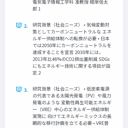
電気電子情報工学科 准教授 根岸信太
郎 1
研究背景（社会ニーズ） • 気候変動対
2.
策としてカーボンニュートラルな エネ
ルギー供給体制への転換が必要 • 日本
では2050年にカーボンニュートラルを
達成することを宣言 2030年には，
2013年比46%のCO2排出量削減 SDGs
にもエネルギー技術に関する項目が設
定 2
研究背景（社会ニーズ） • 低炭素電源
3.
の代表である太陽光発電（PV）や風力
発電のような 変動性再生可能エネルギ
ー（VRE）中心のエネルギー供給体制
実現に 向けてエネルギーミックスの長
期的な移行計画を立てる必要 • VRE普