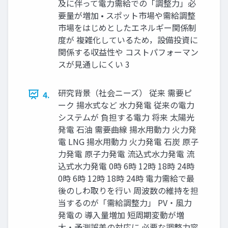
及に伴って電力需給での「調整力」必
要量が増加 • スポット市場や需給調整
市場をはじめとしたエネルギー関係制
度が 複雑化しているため，設備投資に
関係する収益性や コストパフォーマン
スが見通しにくい 3
研究背景（社会ニーズ） 従来 需要ピ
4.
ーク 揚水式など 水力発電 従来の電力
システムが 負担する電力 将来 太陽光
発電 石油 需要曲線 揚水用動力 火力発
電 LNG 揚水用動力 火力発電 石炭 原子
力発電 原子力発電 流込式水力発電 流
込式水力発電 0時 6時 12時 18時 24時
0時 6時 12時 18時 24時 電力需給で最
後のしわ取りを行い 周波数の維持を担
当するのが「需給調整力」 PV・風力
発電の 導入量増加 短周期変動が増
大・予測誤差の対応に 必要な調整力容