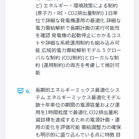
ど) エネルギー・環境政策による制約
(原子力・RE・CO2排出量制約) 1日単
位で詳細な発電機運用の最適化 詳細な
電力需給解析で長期計画の実行可能性
を確認 発電機の起動停止にかかるコス
トや詳細な系統運用制約も組み込み可
能 広域的電力需給解析モデル 5 グロー
バルな制約 (CO2制約)とローカルな制
約 (運用制約)の両方を考慮して検討可
能
長期的エネルギーミックス最適化シス
6.
テム エネルギーミックス最適化モデル
数十年単位の期間の電源容量および運
用を1時間粒度で最適化 CO2排出量削
減目標を達成するための電源計画・運
用の変化を評価可能 需給調整力の確保
も明示的に盛り込んでいる点に特徴 目