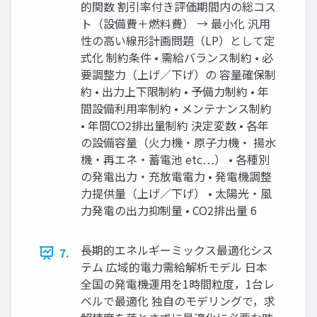
的関数 割引率付き評価期間内の総コス
ト（設備費＋燃料費） → 最小化 汎用
性の高い線形計画問題（LP）として定
式化 制約条件 • 需給バランス制約 • 必
要調整力（上げ／下げ）の 容量確保制
約 • 出力上下限制約 • 予備力制約 • 年
間設備利用率制約 • メンテナンス制約
• 年間CO2排出量制約 決定変数 • 各年
の設備容量（火力機・原子力機・ 揚水
機・再エネ・蓄電池 etc…） • 各種別
の発電出力・充放電電力 • 発電機調整
力提供量（上げ／下げ） • 太陽光・風
力発電の出力抑制量 • CO2排出量 6
長期的エネルギーミックス最適化シス
7.
テム 広域的電力需給解析モデル 日本
全国の発電機運用を1時間粒度，1台レ
ベルで最適化 独自のモデリングで，求