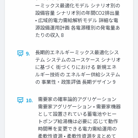
ーミックス最適化モデル シナリオ別の
設備容量 シナリオ別の年間CO2排出量
• 広域的電力需給解析モデル 詳細な電
源設備運用計画 各電源種別の発電量あ
たりの収入 8
長期的エネルギーミックス最適化シス
9.
テム システムのユースケース シナリオ
に基づく 街づくりにおける 新規エネ
ルギー技術の エネルギー供給システム
の 事業性・政策評価 長期デザイン 9
需要家の確率論的アグリゲーション
10.
需要家アグリゲーション • 需要家機器
として設置されている蓄電池やヒー
トポンプ給湯機は必要に 応じて動作
時間帯を変更できる電力需給運用の
柔軟性資源 • 柔軟性資源をまとめて