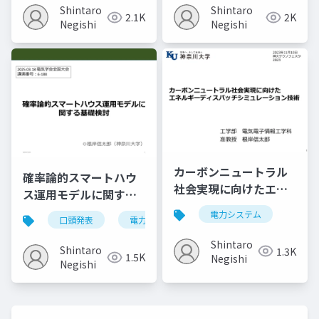
検討」
Shintaro
Shintaro
2.1K
2K
Negishi
Negishi
カーボンニュートラル
確率論的スマートハウ
社会実現に向けたエネ
ス運用モデルに関する
ルギーディスパッチシ
基礎検討
電力システム
口頭発表
電力システム
ミュレーション技術
Shintaro
Shintaro
1.3K
1.5K
Negishi
Negishi