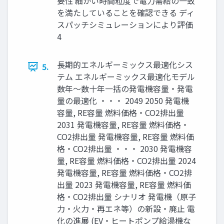
要性 細かい時間粒度で電力需給の一致
を満たしていることを確認できる ディ
スパッチシミュレーションにより評価
4
長期的エネルギーミックス最適化シス
5.
テム エネルギーミックス最適化モデル
数年～数十年一括の発電機容量・発電
量の最適化 ・・・ 2049 2050 発電機
容量, RE容量 燃料価格・CO2排出量
2031 発電機容量, RE容量 燃料価格・
CO2排出量 発電機容量, RE容量 燃料価
格・CO2排出量 ・・・ 2030 発電機容
量, RE容量 燃料価格・CO2排出量 2024
発電機容量, RE容量 燃料価格・CO2排
出量 2023 発電機容量, RE容量 燃料価
格・CO2排出量 シナリオ 発電機（原子
力・火力・再エネ等）の新設・廃止 電
化の進展 (EV・ヒートポンプ給湯機な