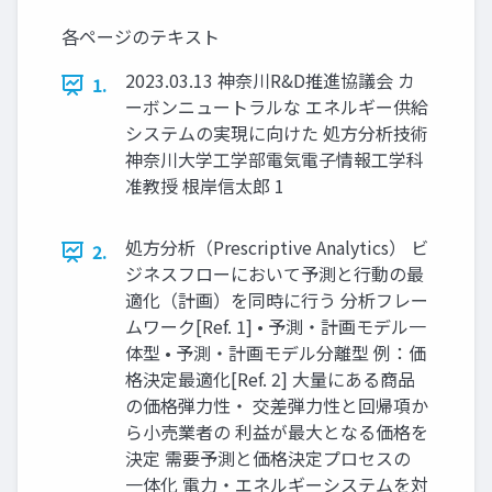
各ページのテキスト
2023.03.13 神奈川R&D推進協議会 カ
1.
ーボンニュートラルな エネルギー供給
システムの実現に向けた 処方分析技術
神奈川大学工学部電気電子情報工学科
准教授 根岸信太郎 1
処方分析（Prescriptive Analytics） ビ
2.
ジネスフローにおいて予測と行動の最
適化（計画）を同時に行う 分析フレー
ムワーク[Ref. 1] • 予測・計画モデル一
体型 • 予測・計画モデル分離型 例：価
格決定最適化[Ref. 2] 大量にある商品
の価格弾力性・ 交差弾力性と回帰項か
ら小売業者の 利益が最大となる価格を
決定 需要予測と価格決定プロセスの
一体化 電力・エネルギーシステムを対