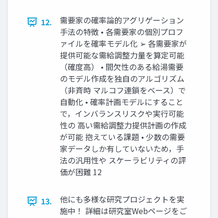
需要家の確率論的アグリゲーション
12.
手法の特徴 • 各需要家の個別プロフ
ァイルを確率モデル化 ➢ 各需要家が
提供可能な需給調整力量を算定可能
（確度高） • 間欠性のある給湯需要
のモデル作成を独自のアルゴリズム
（非斉時 マルコフ連鎖をベース）で
自動化 • 確率計画モデルにすること
で，インバランスリスクや実行可能
性の 高い需給調整力提供計画の作成
が可能 抱えている課題 • 少数の需要
家データしか有していないため，手
法の汎用性や スケーラビリティの評
価が困難 12
他にも多様な研究プロジェクトを実
13.
施中！ 詳細は研究室Webページをご