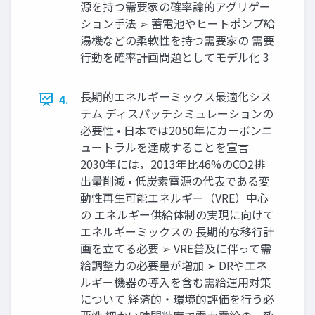
源を持つ需要家の確率論的アグリゲー
ション手法 ➢ 蓄電池やヒートポンプ給
湯機などの柔軟性を持つ需要家の 需要
行動を確率計画問題としてモデル化 3
長期的エネルギーミックス最適化シス
4.
テム ディスパッチシミュレーションの
必要性 • 日本では2050年にカーボンニ
ュートラルを達成することを宣言
2030年には，2013年比46%のCO2排
出量削減 • 低炭素電源の代表である変
動性再生可能エネルギー（VRE）中心
の エネルギー供給体制の実現に向けて
エネルギーミックスの 長期的な移行計
画を立てる必要 ➢ VRE普及に伴って需
給調整力の必要量が増加 ➢ DRやエネ
ルギー機器の導入を含む需給運用対策
について 経済的・環境的評価を行う必