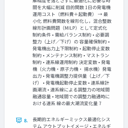
解精度を落とさずに最適化に必要な時
間を大幅に削減 目的関数 1日の発電機
運用コスト（燃料費＋起動費） → 最
小化 燃料費関数を線形化し，混合整数
線形計画問題（MILP）として定式化
制約条件 • 需給バランス制約 • 必要調
整力（上げ／下げ）の 容量確保制約 •
発電機出力上下限制約 • 起動停止変数
制約 • メンテナンス制約 • マストラン
制約 • 連系線運用制約 決定変数 • 発電
機（火力機・原子力機・ 揚水機）発電
出力 • 発電機調整力提供量（上げ／下
げ） • 発電機起動停止変数 • 連系線計
画潮流 • 連系線による調整力の地域間
融通容量 • 地域間での調整力融通時に
おける連系 線の最大潮流変化量 7
長期的エネルギーミックス最適化シス
8.
テム アウトプットイメージ • エネルギ