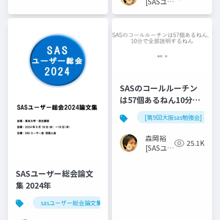
[SASユー
ザー総会
世話人]
SASのコールルーチン
は57個あるねん10分で
全部説明するねん
[第9回大阪sas勉強会]
森岡裕
25.1K
[SASユー
ザー総会
世話人]
SASユーザー総会論文
集 2024年
sasユーザー総会論文集 2024年