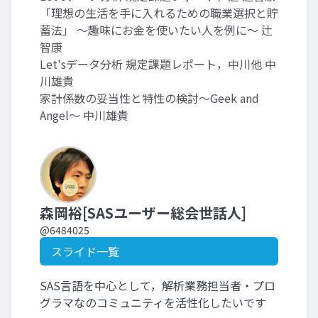
「理想の生活を手に入れるための職業選択と貯
蓄法」 ～趣味にお金を使いたい人を例に～ 辻
智康
Let'sデータ分析 規定課題レポート，中川他 中
川雄貴
家計係数の妥当性と特性の検討～Geek and
Angel～ 中川雄貴
森岡裕[SASユーザー総会世話人]
@6484025
スライド一覧
SAS言語を中心として，解析業務担当者・プロ
グラマなのコミュニティを活性化したいです