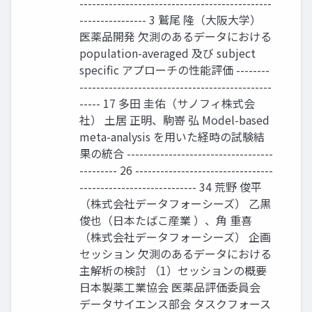
----------------------------------------------
---------------- 3 鷲尾 隆（大阪大学）
医薬品開発 欠測のあるデータにおける
population-averaged 及び subject
specific アプローチの性能評価 --------
----------------------------------------------
----- 17 多田 圭佑（サノフィ株式会
社） 土居 正明、駒嵜 弘 Model-based
meta-analysis を用いた経時の試験結
果の統合 -----------------------------------
--------- 26 ---------------------------------
---------------------------- 34 荒野 俊平
（株式会社データフォーシーズ） 乙黒
俊也（日本たばこ産業 ）、角 重喜
（株式会社データフォーシーズ） 企画
セッション 欠測のあるデータにおける
主解析の検討 （1）セッションの概要
日本製薬工業協会 医薬品評価委員会
データサイエンス部会 タスクフォース