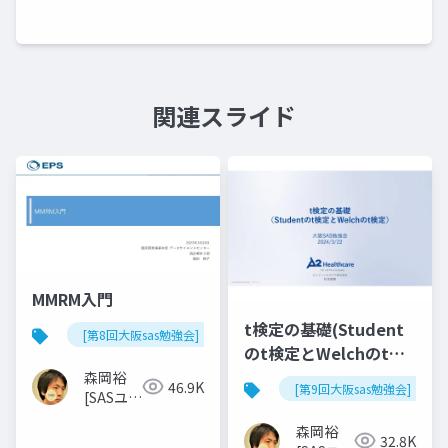
関連スライド
MMRM入門
t検定の基礎(Student
[第8回大阪sas勉強会]
のt検定とWelchのt検
定)
森岡裕
46.9K
[第9回大阪sas勉強会]
[SASユー
ザー総会
森岡裕
世話人]
32.8K