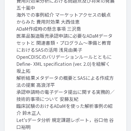
費用対効果分析における問題点及び将来の発展
五十嵐中
海外での事例紹介 マーケットアクセスの観点
からみた 費用対効果 大西佳恵
ADaM作成時の懸念事項 三沢喬
医薬品製造販売承認申請に必要なADaMデータ
セットと 関連書類・プログラム～準備と教育
におけるSASの活用 浅見由美子
OpenCDISCのバリデーションルールとともに
Define- XML specification (ver. 2.0)を紐解く
坂上拓
解析結果メタデータの概要とSASによる作成方
法の提案 高浪洋平
承認申請時の電子データ提出に関する実務的／
技術的事項について 安藤友紀
臨床試験のおけるADaMを使った解析事例の紹
介 鈴木正人
Let'sデータ分析 規定課題レポート，谷口他 谷
口裕明