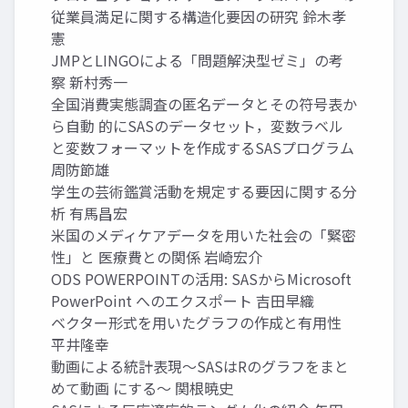
従業員満足に関する構造化要因の研究 鈴木孝
憲
JMPとLINGOによる「問題解決型ゼミ」の考
察 新村秀一
全国消費実態調査の匿名データとその符号表か
ら自動 的にSASのデータセット，変数ラベル
と変数フォーマットを作成するSASプログラム
周防節雄
学生の芸術鑑賞活動を規定する要因に関する分
析 有馬昌宏
米国のメディケアデータを用いた社会の「緊密
性」と 医療費との関係 岩崎宏介
ODS POWERPOINTの活用: SASからMicrosoft
PowerPoint へのエクスポート 吉田早織
ベクター形式を用いたグラフの作成と有用性
平井隆幸
動画による統計表現～SASはRのグラフをまと
めて動画 にする～ 関根暁史