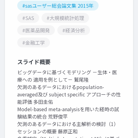
#sasユーザー総会論文集 2015年
#SAS
#大規模統計処理
#医薬品開発
#経済分析
#金融工学
スライド概要
ビッグデータに基づくモデリング －生体・医
療への 適用を例として－ 鷲尾隆
欠測のあるデータにおけるpopulation-
averaged及び subject specific アプローチの性
能評価 多田圭佑
Model-based meta-analysisを用いた経時の試
験結果の統合 荒野俊平
欠測のあるデータにおける主解析の検討（1）
セッションの概要 藤原正和