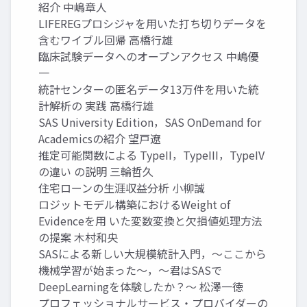
紹介 中嶋章人
LIFEREGプロシジャを用いた打ち切りデータを
含むワイブル回帰 高橋行雄
臨床試験データへのオープンアクセス 中嶋優
一
統計センターの匿名データ13万件を用いた統
計解析の 実践 高橋行雄
SAS University Edition，SAS OnDemand for
Academicsの紹介 望戸遼
推定可能関数による TypeII，TypeIII，TypeIV
の違い の説明 三輪哲久
住宅ローンの生涯収益分析 小柳誠
ロジットモデル構築におけるWeight of
Evidenceを用 いた変数変換と欠損値処理方法
の提案 木村和央
SASによる新しい大規模統計入門，～ここから
機械学習が始まった～，～君はSASで
DeepLearningを体験したか？～ 松澤一徳
プロフェッショナルサービス・プロバイダーの