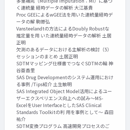
多重補完（Multiple Imputation：MI）に基づ
く連続量 経時データの解析 大江基貴
Proc GEEによるwGEE法を用いた連続量経時デ
ータの解 駒嵜弘
Vansteelandtの方法によるDoubly Robustな
推定量を用 いた連続量経時データの解析 土居
正明
欠測のあるデータにおける主解析の検討（5）
セッションのまとめ 土居正明
SDTMマッピング仕様書でつなぐSDTMの輪 神
谷亜香里
SAS Drug Developmentのシステム運用におけ
る事例 /Tips紹介 土生敏明
SAS Integrated Object Model活用によるユー
ザーエクスペリエンス向上への試み～MS-
ExcelをUser InterfaceとしたSAS Clinical
Standards Toolkitの利 用を事例として～ 森田
祐介
SDTM変換プログラム 高速開発プロセスのご