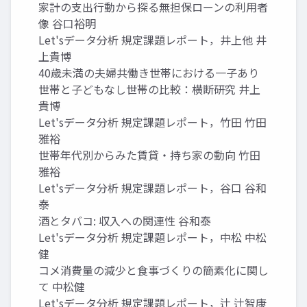
家計の支出行動から探る無担保ローンの利用者
像 谷口裕明
Let'sデータ分析 規定課題レポート，井上他 井
上貴博
40歳未満の夫婦共働き世帯における一子あり
世帯と子どもなし世帯の比較：横断研究 井上
貴博
Let'sデータ分析 規定課題レポート，竹田 竹田
雅裕
世帯年代別からみた賃貸・持ち家の動向 竹田
雅裕
Let'sデータ分析 規定課題レポート，谷口 谷和
泰
酒とタバコ: 収入への関連性 谷和泰
Let'sデータ分析 規定課題レポート，中松 中松
健
コメ消費量の減少と食事づくりの簡素化に関し
て 中松健
Let'sデータ分析 規定課題レポート，辻 辻智康