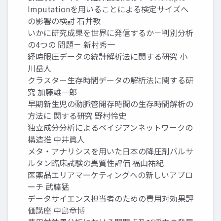
Imputationを用いることによる検定サイズへ
の影響の検討 石井敦
いかに研究成果を世界に発信するか－判別分析
の4つの 問題－ 新村秀一
経時眼圧データの統計解析法に関する研究 小
川岳人
クラスター生存時間データの解析法に関する研
究 加藤雄一郎
早期新生児の動脈管開存時間の生存時間解析の
方法に 関する研究 野村怜史
独立成分分析によるベイジアンネットワークの
構造推 中井眞人
メタ・アナリシスを用いた日本の降圧剤バルサ
ルタン臨床試験の異質性評価 福山祐紀
医薬品エリアマーケティングへの新しいアプロ
ーチ 武藤猛
データサイエンス担当者のための費用対効果評
価講座 中島章博