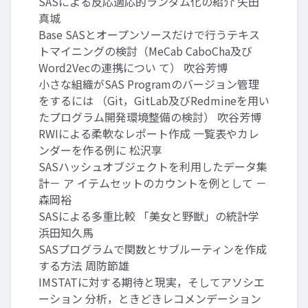
SASによる反応適応的ランダム化の紹介 矢田
真城
Base SASとオープンソースだけで行うテキス
トマイニングの検討（MeCab CaboCha及び
Word2Vecの連携につい て） 吹谷芳博
小さな組織がSAS Programのバージョン管理
をするには （Git，GitLab及びRedmineを用い
たプログラム開発環境整備の検討） 吹谷芳博
RWIによる柔軟なレポート作成 一覧表やカレ
ンダーを作る例に 松沢享
SASハッシュオブジェクトを利用したデータ集
計－ ア イテムセットのカウントを例として －
森岡裕
SASによる多重比較 「美女と野獣」の統計学
浜田知久馬
SASプログラムで関数とサブルーティンを作成
する方法 周防節雄
IMSTATに対する期待と現実，そしてアソシエ
ーション 分析，ときどきレコメンデーション