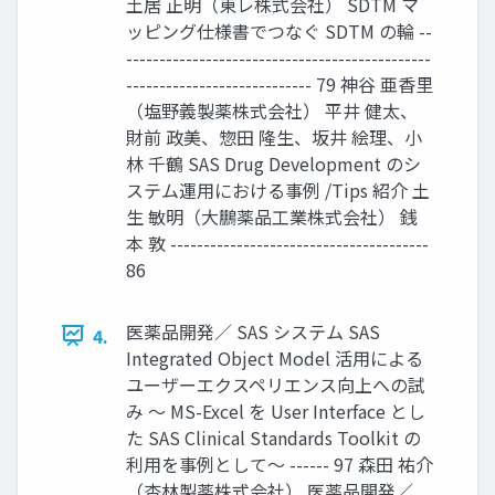
土居 正明（東レ株式会社） SDTM マ
ッピング仕様書でつなぐ SDTM の輪 --
----------------------------------------------
---------------------------- 79 神谷 亜香里
（塩野義製薬株式会社） 平井 健太、
財前 政美、惣田 隆生、坂井 絵理、小
林 千鶴 SAS Drug Development のシ
ステム運用における事例 /Tips 紹介 土
生 敏明（大鵬薬品工業株式会社） 銭
本 敦 ---------------------------------------
86
医薬品開発／ SAS システム SAS
4.
Integrated Object Model 活用による
ユーザーエクスペリエンス向上への試
み 〜 MS-Excel を User Interface とし
た SAS Clinical Standards Toolkit の
利用を事例として〜 ------ 97 森田 祐介
（杏林製薬株式会社） 医薬品開発／