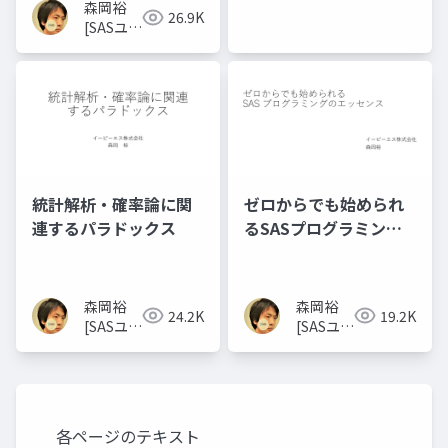
森岡裕
26.9K
[SASユー
ザー総会
世話人]
統計解析・確率論に関
ゼロからでも始められ
連するパラドックス
るSASプログラミング
のエッセンス
森岡裕
森岡裕
24.2K
19.2K
[SASユー
[SASユー
ザー総会
ザー総会
世話人]
世話人]
各ページのテキスト