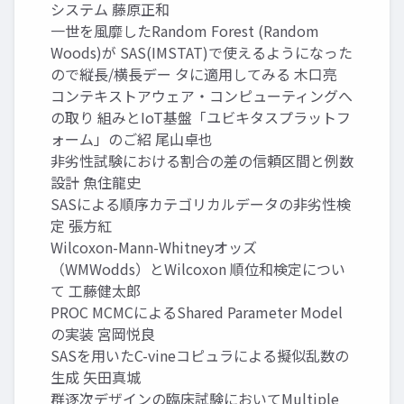
システム 藤原正和
一世を風靡したRandom Forest (Random
Woods)が SAS(IMSTAT)で使えるようになった
ので縦長/横長デー タに適用してみる 木口亮
コンテキストアウェア・コンピューティングへ
の取り 組みとIoT基盤「ユビキタスプラットフ
ォーム」のご紹 尾山卓也
非劣性試験における割合の差の信頼区間と例数
設計 魚住龍史
SASによる順序カテゴリカルデータの非劣性検
定 張方紅
Wilcoxon-Mann-Whitneyオッズ
（WMWodds）とWilcoxon 順位和検定につい
て 工藤健太郎
PROC MCMCによるShared Parameter Model
の実装 宮岡悦良
SASを用いたC-vineコピュラによる擬似乱数の
生成 矢田真城
群逐次デザインの臨床試験においてMultiple