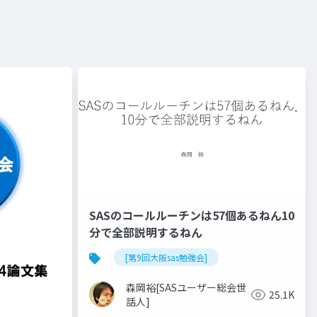
SASのコールルーチンは57個あるねん10
分で全部説明するねん
[第9回大阪sas勉強会]
森岡裕[SASユーザー総会世
25.1K
話人]