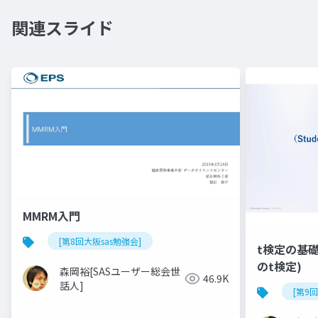
関連スライド
MMRM入門
[第8回大阪sas勉強会]
t検定の基礎(
のt検定)
森岡裕[SASユーザー総会世
46.9K
話人]
[第9