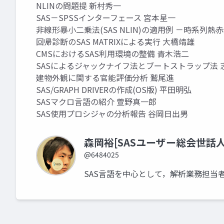
NLINの問題提 新村秀一
SAS－SPSSインターフェース 宮本星一
非線形暴小二乗法(SAS NLIN)の適用例 －時系
回帰診断のSAS MATRIXによる実行 大橋靖雄
CMSにおけるSAS利用環境の整備 青木浩二
SASによるジャックナイフ法とブートストラップ法 
建物外観に関する官能評価分析 鷲尾進
SAS/GRAPH DRIVERの作成(OS版) 平田明弘
SASマクロ言語の紹介 萱野真一郎
SAS使用プロシジャの分析報告 谷岡日出男
森岡裕[SASユーザー総会世話人
@6484025
SAS言語を中心として，解析業務担当