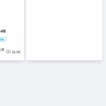
24年
4年
会世
26.9K