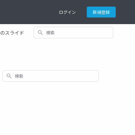
ログイン
新規登録
検索
てのスライド
検索