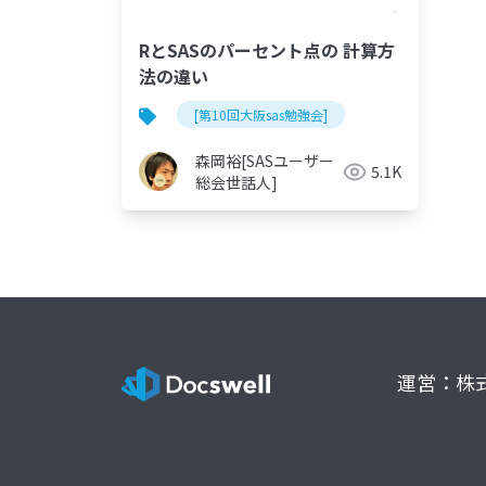
RとSASのパーセント点の 計算方
法の違い
[第10回大阪sas勉強会]
森岡裕[SASユーザー
5.1K
総会世話人]
運営：株