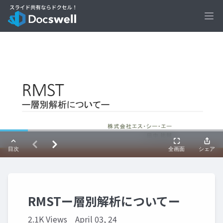
Ope
RMSTー層別解析についてー
2.1K Views
April 03, 24