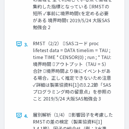
集約した指標となっている RMSTの
短所 ✓事前に境界時間τを定める必要
がある 境界時間τ 2019/5/24 大阪SAS
勉強会 2
RMST（2/2） SASコード proc
3.
lifetest data = DATA timelim = TAU ;
time TIME * CENSOR(0) ; run ; * TAU:
境界時間 アウトプット（TAU = 5）
合計 境界時間より後にイベントがあ
る場合，正しく推定できないため注意
✓詳細は製薬協資料[1]の3.2.2節「SAS
プログラミング時の留意点」を参照の
こと 2019/5/24 大阪SAS勉強会 3
層別解析（1/4） 影響因子を考慮した
4.
RMSTの差の検定（製薬協資料[1]
3.4.1節） 因子の組合せ（例：3水準