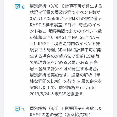
層別解析（3/4） 計算不可が発生する
6.
状況 ✓任意の層及び群でイベント数が
0又は1となる場合 ➢ RMSTの推定値 ➢
RMSTの標準誤差 (SE) 𝑑𝑗 : 時点𝑗のイベ
ント数 𝑚: 境界時間 τまでのイベント数
の総和 𝑚 = 0: RMST = NA, SE = NA 𝑚
= 1: RMST = 境界時間内のイベント発
現までの時間, SE = NA 計算不可が発
生する場合の対処方法 ✓事前にSAP等
で処理方法を定める必要がある ➢ 各
層・各群で計算不可が発生する場合，
層別解析を実施せず，通常の解析（単
純な群間の比較）を行う ➢ 層の併合を
実施した上で，層別解析を行う etc
2019/5/24 大阪SAS勉強会 6
層別解析（4/4） 影響因子を考慮した
7.
RMSTの差の検定（製薬協資料[1]