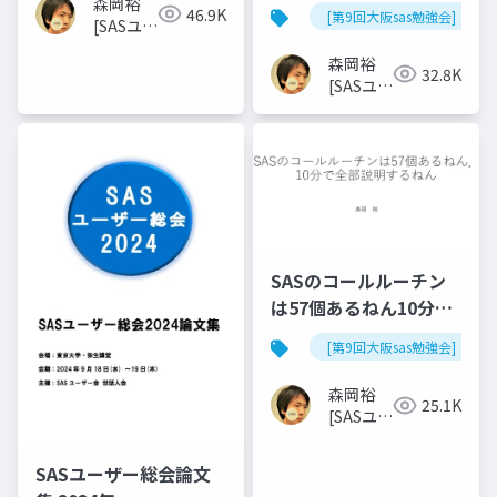
定)
森岡裕
46.9K
[第9回大阪sas勉強会]
[SASユー
ザー総会
森岡裕
世話人]
32.8K
[SASユー
ザー総会
世話人]
SASのコールルーチン
は57個あるねん10分で
全部説明するねん
[第9回大阪sas勉強会]
森岡裕
25.1K
[SASユー
ザー総会
世話人]
SASユーザー総会論文