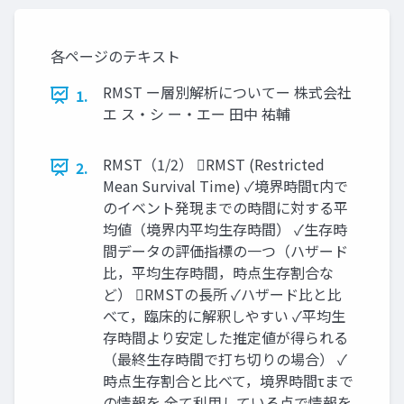
各ページのテキスト
RMST ー層別解析についてー 株式会社
1.
エ ス・シ ー・エー 田中 祐輔
RMST（1/2） RMST (Restricted
2.
Mean Survival Time) ✓境界時間τ内で
のイベント発現までの時間に対する平
均値（境界内平均生存時間） ✓生存時
間データの評価指標の一つ（ハザード
比，平均生存時間，時点生存割合な
ど） RMSTの長所 ✓ハザード比と比
べて，臨床的に解釈しやすい ✓平均生
存時間より安定した推定値が得られる
（最終生存時間で打ち切りの場合） ✓
時点生存割合と比べて，境界時間τまで
の情報を 全て利用している点で情報を