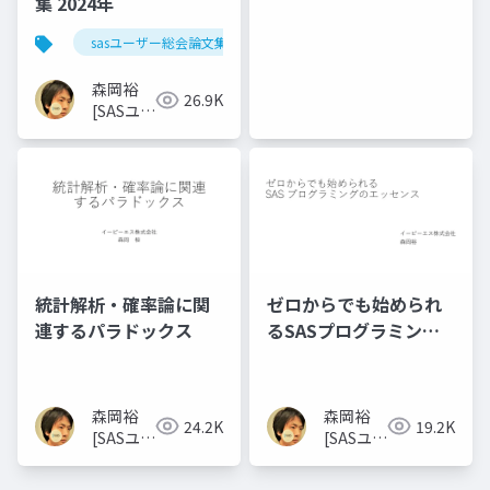
集 2024年
sasユーザー総会論文集 2024年
森岡裕
26.9K
[SASユー
ザー総会
世話人]
統計解析・確率論に関
ゼロからでも始められ
連するパラドックス
るSASプログラミング
のエッセンス
森岡裕
森岡裕
24.2K
19.2K
[SASユー
[SASユー
ザー総会
ザー総会
世話人]
世話人]