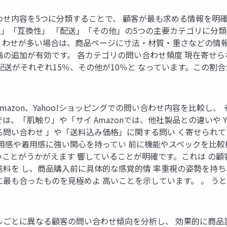
わせ内容を5つに分類することで、 顧客が最も求める情報を明確
」「互換性」 「配送」「その他」の5つの主要カテゴリに分類
 わせが多い場合は、商品ページに寸法・材質・重さなどの情報
画の追加が有効です。 各カテゴリの問い合わせ頻度 現在寄せら
配送がそれぞれ15％、その他が10％と なっています。この割
mazon、Yahoo!ショッピングでの問い合わせ内容を比較し
では、「肌触り」や「サイ Amazonでは、他社製品との違いや 
る問い合わせ 」や「送料込み価格」に関する問い く寄せられ
 用感や着用感に強い関心を持ってい 前に機能やスペックを比較
ことがうかがえます 響していることが明確です。これは の顧客
送料を し、商品購入前に具体的な感覚的情 率重視の姿勢を持
最も合ったものを見極めよ 高いことを示しています。 。 うとし
とに異なる顧客の問い合わせ傾向を分析し、 効果的に商品説明を改