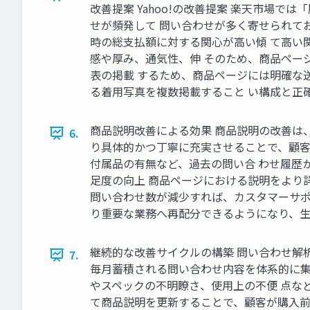
改善提案 Yahoo!の改善提案 楽天市場では
せが頻発して 問い合わせが多く寄せられて
時の総支払額に対する関心が高い傾 て高い
感や厚み、通気性、伸 そのため、商品ペー
表の掲載 するため、商品ページには明確な
る着用写真を複数掲載すること い構成と正確
商品説明改善による効果 商品説明の改善は、
6.
り具体的かつ丁寧に充実させることで、顧客
付属品の有無など、過去の問い合 わせ履歴か
足度の向上 商品ページにおける説明をより詳
問い合わせ数が減少すれば、カスタマーサポ
り重要な業務へ再配分できるようになり、生
継続的な改善サイクルの構築 問い合わせ解
7.
毎月蓄積される問い合わせ内容を体系的に集
やスペックの不明瞭さ、使用上の不便 点な
て商品説明を更新することで、顧客が購入前