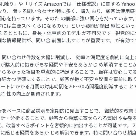
「肌触り」や「サイズ Amazonでは「仕様確認」に関する Ya
おり、 関する問い合わせが特に多く、購入 おり、顧客は使用感
関心を持っています。そのた の細部に強い関心を持っています。
ジには主要スペ くらになるのか」という疑問が頻出 縮性とい
送 るとともに、身長・体重別のモデル が不可欠です。視覚的に
な情報提供が、問い合 前面に出すことが重要です。 が有効で
問い合わせ件数を大幅に削減し、 効率と満足度を劇的に向上させま
が購入前に抱きがちな疑問や不安をあらかじ め解消すること
ら多かった項目を重点的に補足することで、顧客は安心して商品選
細かつ明確にすることで、顧客が抱く不安や疑問を事前に取り除く
ートにかかる月間の対応時間を20〜30時間程度削減するこ 
産 性の向上が期待されます。
析をベースに商品説明を定期的に見直すことで、 継続的な改善サ
計・分析することで、顧客から頻繁に寄せられる質問 や要望
ど、改善すべきポイントを客観的に抽出することが可能です。 2
に感じる疑問をあらか じめ解消できます。特に問い合わせ頻