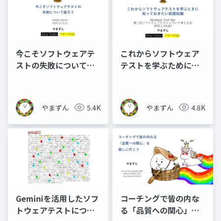
今こそソフトウェアテ
これからソフトウェア
ストの失敗について語
テストを学ぶために知
ろう_公開用
っておきたい前提知識_
公開用
やまずん
5.4K
やまずん
4.8K
Geminiを活用したソフ
コーチングで皆の内な
トウェアテストについ
る「品質への関心」を