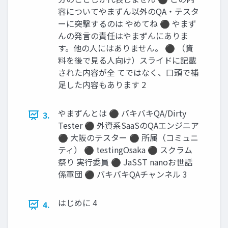
容についてやまずん以外のQA・テスタ
ーに突撃するのは やめてね ⚫ やまず
んの発言の責任はやまずんにありま
す。他の人にはありません。 ⚫ （資
料を後で見る人向け）スライドに記載
された内容が全 てではなく、口頭で補
足した内容もあります 2
やまずんとは ⚫ バキバキQA/Dirty
3.
Tester ⚫ 外資系SaaSのQAエンジニア
⚫ 大阪のテスター ⚫ 所属（コミュニ
ティ） ⚫ testingOsaka ⚫ スクラム
祭り 実行委員 ⚫ JaSST nanoお世話
係軍団 ⚫ バキバキQAチャンネル 3
はじめに 4
4.