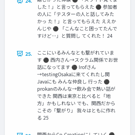
24.
した！」と言ってもらえた ⚫ 参加者
の人に「テスターの人と話してみた
かっ た！」と言ってもらえた ええか
んじや ⚫ 「こんなこと困ってたんで
すけど…」と質問し てくれた！ 24
ここにいるみんなとも繋がれていま
25.
す ⚫ 西内さん→スクラム関係でお世
話になってます ⚫ Irofさん
→testingOsakaに来てくれたし関
Javaにも みんな仲良し 行った ⚫
prokanのみんな→飲み会で熱い話が
できた 関西は東京と比べると「地
方」かもしれない でも、関西だから
こその「繋がり」 我々はともに作れ
る 25
関西からCo-Creationにしていく ⚫