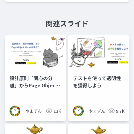
関連スライド
設計原則「関心の分
テストを使って透明性
離」からPage Object
を獲得しよう
Modelを学ぼう
やまずん
13K
やまずん
9.7K