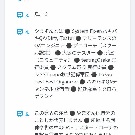
鳥。 3
3.
やまずんとは ⚫ System Fixer/バキバ
4.
キQA/Dirty Tester ⚫ フリーランスの
QAエンジニア ⚫ プロコーチ（スクー
ル認定） ⚫ 大阪のテスター ⚫ 所属
（コミュニティ） ⚫ testingOsaka 実
行委員 ⚫ スクラム祭り 実行委員 ⚫
JaSST nanoお世話係軍団 ⚫ Tokyo
Test Fest Organizer ⚫ バキバキQAチ
ャンネル 所有者 ⚫ 好きな鳥：クロハ
ゲワシ 4
この発表の注意 ⚫ やまずんは自分の
5.
ことしか代表しません ⚫ 所属する団
体や世の中のQA・テスター・コーチの
見解を代表す るものではありません