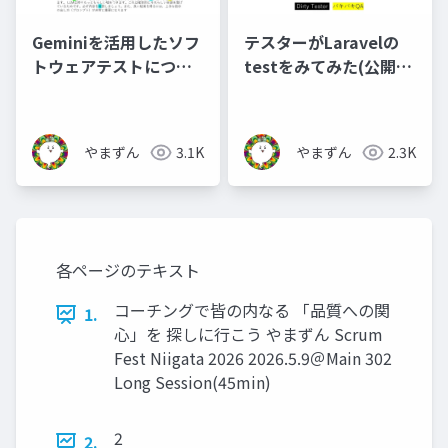
Geminiを活用したソフ
テスターがLaravelの
トウェアテストについ
testをみてみた(公開
て本気出して考えてみ
用)
た_公開用
やまずん
3.1K
やまずん
2.3K
各ページのテキスト
コーチングで皆の内なる 「品質への関
1.
心」を 探しに行こう やまずん Scrum
Fest Niigata 2026 2026.5.9＠Main 302
Long Session(45min)
2
2.