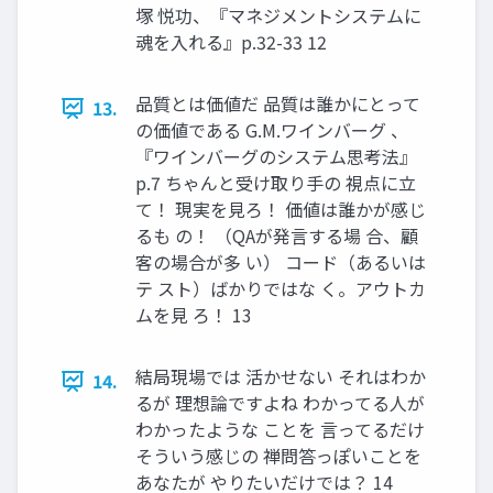
塚 悦功、『マネジメントシステムに
魂を入れる』p.32-33 12
品質とは価値だ 品質は誰かにとって
13.
の価値である G.M.ワインバーグ 、
『ワインバーグのシステム思考法』
p.7 ちゃんと受け取り手の 視点に立
て！ 現実を見ろ！ 価値は誰かが感じ
るも の！ （QAが発言する場 合、顧
客の場合が多 い） コード（あるいは
テ スト）ばかりではな く。アウトカ
ムを見 ろ！ 13
結局現場では 活かせない それはわか
14.
るが 理想論ですよね わかってる人が
わかったような ことを 言ってるだけ
そういう感じの 禅問答っぽいことを
あなたが やりたいだけでは？ 14