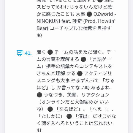
スピってるわけじゃないんだけど確
かに感じたことも 大事 ⚫ OZworld -
NINOKUNI feat. 唾奇 (Prod. Howlin'
Bear) コーチャブルな状態を目指す
40
聞く ⚫ チームの話をただ聞く、チー
41.
ムの言葉を理解する ⚫ 「言語ゲー
ム」相手の語彙からコンテキストを
きちんと理解 する ⚫ アクティブリ
スニングも大事 やまずんって 「なる
ほど」し か言ってない時 あるよね
⚫ うなづき、笑顔、リアクション
（オンラインだと大袈裟めが いい
ね） ⚫ 「なるほど」、「へえー」、
「たしかに」 ⚫ 「演出」だけじゃな
く魂を入れるということは忘れない
41