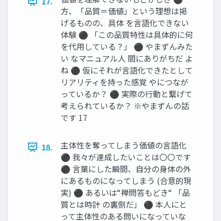
17.
方、「品質＝価値」という理想は掲
げるものの、具体 を言語化できない
体験 ⚫ 「この品質特性は具体的に何
を代用している？」 ⚫ やまずんみた
い なマニュアル人 間にありがちだ よ
ね ⚫ 仮にそれが言語化できたとして
リアリティを持った感覚 やにつなが
っているか？ ⚫ 実際の行動と繋げて
考えられているか？ ※やまずんの話
です 17
主体性を奪ってしまう価値の言語化
18.
⚫ 我々が達成したいことは〇〇です
⚫ 言葉にした瞬間、自分の身体の外
にあるものになってしまう (合意的現
実) ⚫ あるいは“禅問答もどき“ 「品
質とは時計 の裏側だ」 ⚫ 本人にと
って主体性のある問いになっていな