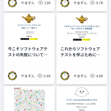
やまずん
13K
やまずん
9.7K
今こそソフトウェアテ
これからソフトウェア
ストの失敗について語
テストを学ぶために知
ろう_公開用
っておきたい前提知識_
公開用
やまずん
5.4K
やまずん
4.8K