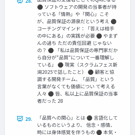
28.
⚫ ソフトウェアの開発の当事者が持
っている「情熱」や「関心」こそ
が、品質保証の源泉だという考え ⚫
コーチングマインド：「答えは相手
の中にある」の実践が必要 ⚫ やまず
んの過ち ただの責任回避 じゃない
の？ ⚫ 「私は品質保証の専門家だか
ら自分が"品質"について一番理解し
ている」 ⚫ 現実（スクラムフェス新
潟2025で話したこと） ⚫ 顧客と協
調する開発チーム、「品質」という
言葉がなくても価値につい て考える
人々 ⚫ 皆、私以上に品質保証の当事
者だった 28
「品質への関心」とは ⚫ 言語化して
29.
いるものというより、 信念・感情、
時には身体感覚を伴うもの ⚫ 本気・