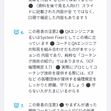
⚫ （資料を後で見る人向け）スライ
ドに記載された内容が全 てではなく、
口頭で補足した内容もあります 5
この発表の注意2 ⚫ QAエンジニアあ
6.
るいはSystem Fixerとしてこの場に立
ってい ます ⚫ コーチとQAエンジニア
の知見を組み合わせたものが本セッシ
ョンの 内容であり、純粋な「コーチン
グ技術の紹介」ではありません（ICF
倫理規定 3.7） ⚫ 実際にプロとしてコ
ーチング技術を提供する際には、ICF
など の各種団体が提供する倫理規定を
しっかりと把握、守りましょ う ⚫ 守
らない人がたまにいるから 6
この発表の注意3 ⚫ やまずんが通った
7.
銀座コーチングスクール(GCS)の指導