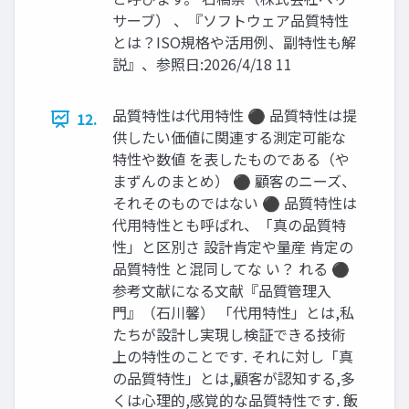
サーブ） 、『ソフトウェア品質特性
とは？ISO規格や活用例、副特性も解
説』、参照日:2026/4/18 11
品質特性は代用特性 ⚫ 品質特性は提
12.
供したい価値に関連する測定可能な
特性や数値 を表したものである（や
まずんのまとめ） ⚫ 顧客のニーズ、
それそのものではない ⚫ 品質特性は
代用特性とも呼ばれ、「真の品質特
性」と区別さ 設計肯定や量産 肯定の
品質特性 と混同してな い？ れる ⚫
参考文献になる文献『品質管理入
門』（石川馨） 「代用特性」とは,私
たちが設計し実現し検証できる技術
上の特性のことです. それに対し「真
の品質特性」とは,顧客が認知する,多
くは心理的,感覚的な品質特性です. 飯