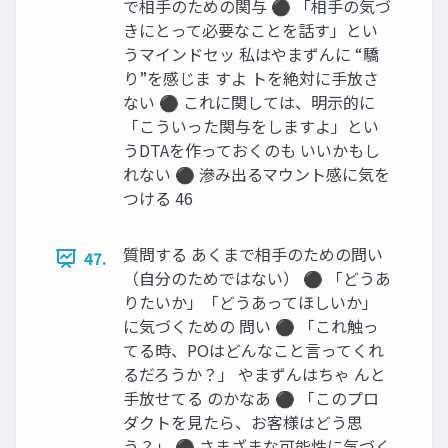
で相手のための関与 ⚫ 「相手の気づ
きにとって必要なことを話す」とい
うマインドセッ 私はやまずんに “驕
り”を感じま すよ トを絶対に手放さ
ない ⚫ これに関しては、明示的に
「こういった関与をしますよ」とい
うDTAを作っておくのも いいかもし
れない ⚫ 滲み出るマウント感に気を
つける 46
質問する あくまで相手のための問い
47.
（自分のためではない） ⚫ 「どうあ
りたいか」「どうあってほしいか」
に気づくための 問い ⚫ 「これ触っ
てる時、POはどんなこと言ってくれ
るだろうか？」 やまずんはちゃ んと
手放せてる のかなあ ⚫ 「このプロ
ダクトを見たら、お客様はどう思
う？」 ⚫ さまざまな可能性に気づく