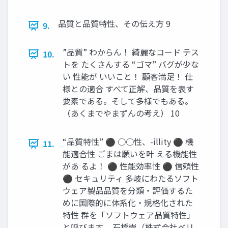
品質と品質特性、その伝え方 9
9.
”品質” わからん！ 綺麗なコード テス
10.
トを たくさんする “ゴマ” バグが少な
い 性能が いいこと！ 顧客満足！ 仕
様との適合 すべて正解、品質を表す
要素である。そして多様でもある。
（あくまでやまずんの考え） 10
“品質特性” ⚫ ○○性、-illity ⚫ 機
11.
能適合性 ごまは願いを叶 える機能性
があ るよ！ ⚫ 性能効率性 ⚫ 信頼性
⚫ セキュリティ 多岐にわたるソフト
ウェア製品品質を分類・評価するた
めに国際的に体系化・規格化された
特性 群を「ソフトウェア品質特性」
と呼びます。 石橋崇（株式会社ベリ