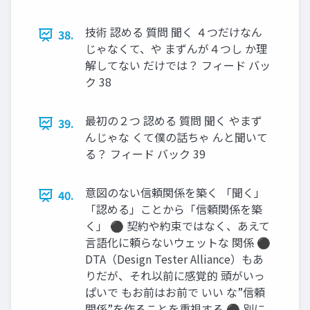
技術 認める 質問 聞く ４つだけなん
38.
じゃなくて、や まずんが４つし か理
解してない だけでは？ フィード バッ
ク 38
最初の２つ 認める 質問 聞く やまず
39.
んじゃな くて僕の話ちゃ んと聞いて
る？ フィード バック 39
意図のない信頼関係を築く 「聞く」
40.
「認める」ことから「信頼関係を築
く」 ⚫ 契約や約束ではなく、あえて
言語化に頼らないウェットな 関係 ⚫
DTA（Design Tester Alliance）もあ
りだが、それ以前に感覚的 頭がいっ
ぱいで もお前はお前で いい な”信頼
関係”を作ることを重視する ⚫ 別に