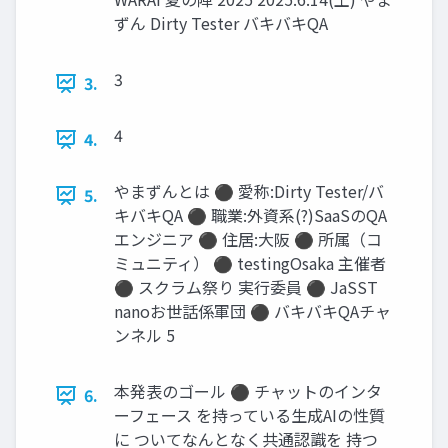
ずん Dirty Tester バキバキQA
3
3.
4
4.
やまずんとは ⚫ 愛称:Dirty Tester/バ
5.
キバキQA ⚫ 職業:外資系(?)SaaSのQA
エンジニア ⚫ 住居:大阪 ⚫ 所属（コ
ミュニティ） ⚫ testingOsaka 主催者
⚫ スクラム祭り 実行委員 ⚫ JaSST
nanoお世話係軍団 ⚫ バキバキQAチャ
ンネル 5
本発表のゴール ⚫ チャットのインタ
6.
ーフェース を持っている生成AIの性質
に ついてなんとなく共通認識を 持つ