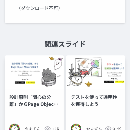
（ダウンロード不可）
関連スライド
設計原則「関心の分
テストを使って透明性
離」からPage Object
を獲得しよう
Modelを学ぼう
やまずん
13K
やまずん
9.7K