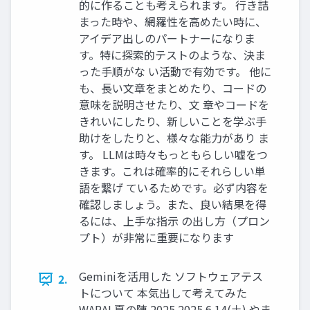
的に作ることも考えられます。 行き詰
まった時や、網羅性を高めたい時に、
アイデア出しのパートナーになりま
す。特に探索的テストのような、決ま
った手順がな い活動で有効です。 他に
も、長い文章をまとめたり、コードの
意味を説明させたり、文 章やコードを
きれいにしたり、新しいことを学ぶ手
助けをしたりと、様々な能力があり ま
す。 LLMは時々もっともらしい嘘をつ
きます。これは確率的にそれらしい単
語を繋げ ているためです。必ず内容を
確認しましょう。また、良い結果を得
るには、上手な指示 の出し方（プロン
プト）が非常に重要になります
Geminiを活用した ソフトウェアテス
2.
トについて 本気出して考えてみた
WARAI 夏の陣 2025 2025.6.14(土) やま