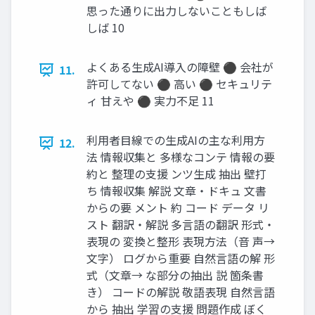
思った通りに出力しないこともしば
しば 10
よくある生成AI導入の障壁 ⚫ 会社が
11.
許可してない ⚫ 高い ⚫ セキュリテ
ィ 甘えや ⚫ 実力不足 11
利用者目線での生成AIの主な利用方
12.
法 情報収集と 多様なコンテ 情報の要
約と 整理の支援 ンツ生成 抽出 壁打
ち 情報収集 解説 文章・ドキュ 文書
からの要 メント 約 コード データ リ
スト 翻訳・解説 多言語の翻訳 形式・
表現の 変換と整形 表現方法（音 声→
文字） ログから重要 自然言語の解 形
式（文章→ な部分の抽出 説 箇条書
き） コードの解説 敬語表現 自然言語
から 抽出 学習の支援 問題作成 ぼく