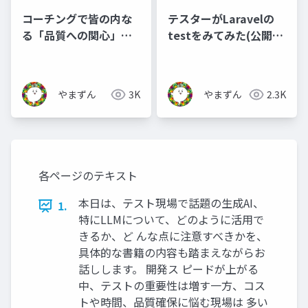
コーチングで皆の内な
テスターがLaravelの
る「品質への関心」を
testをみてみた(公開
探しに行こう
用)
やまずん
3K
やまずん
2.3K
各ページのテキスト
本日は、テスト現場で話題の生成AI、
1.
特にLLMについて、どのように活用で
きるか、ど んな点に注意すべきかを、
具体的な書籍の内容も踏まえながらお
話しします。 開発ス ピードが上がる
中、テストの重要性は増す一方、コス
トや時間、品質確保に悩む現場は 多い