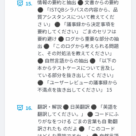
情報の要約と抽出 ⚫ 文書からの要約
15.
⚫ 「ISTQBシラバスの内容から、品
質アシスタンスについて教えてくだ
さ い」 ⚫ 「議事録から決定事項を
要約してください」 ごまのセリフは
要約避け ⚫ ログから重要な部分の抽
出 ⚫ 「このログから考えられる問題
と、その対処法を教えてください」
⚫ 自然言語からの抽出 ⚫ 「以下の
本からテストケースについて言及し
ている部分を抜き出してく ださい」
⚫ 「ユーザーレビューの議事録から
不満点を抜き出してください」 15
翻訳・解説 ⚫ 日英翻訳 ⚫ 「英語を
16.
翻訳してください。」 ⚫ コードにふ
りがなをつける ごまの言葉も自 動翻
訳されたも のだよ ⚫ 「このコード
はどんな意味ですか。」 ⚫ 自然言語