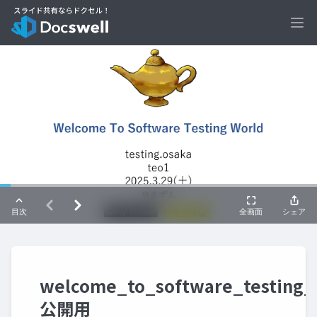
Ope
welcome_to_software_testing_
公開用