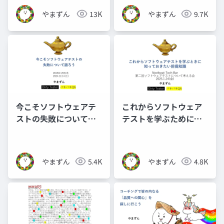
やまずん
13K
やまずん
9.7K
今こそソフトウェアテ
これからソフトウェア
ストの失敗について語
テストを学ぶために知
ろう_公開用
っておきたい前提知識_
公開用
やまずん
5.4K
やまずん
4.8K