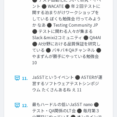
ント ⚫ WACATE ⚫ 年２回テストに
関する泊まりがけワークショップを
している ぼくも勉強会 行ってみよう
か なあ ⚫ Testing Community JP
⚫ テストに関わる人々が集まる
Slack &mixi2コミュニティ ⚫ QA4AI
⚫ AI分野における品質保証を研究し
ている ⚫ バキバキQAチャンネル ⚫
やまずんが勝手にやっている勉強会
10
JaSSTというイベント ⚫ ASTERが運
11.
営するソフトウェアテストシンポジ
ウム たくさんあるね え 11
最もハードルの低いJaSST nano ⚫
12.
テスト・QA関係のLT会 ⚫ 毎月第３
火曜日にやっている ⚫ オンラインで