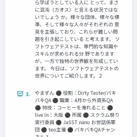
ら学ぼうとしている人に とって、まさ
に混沌（カオス）と言える状況ではな
いでしょう か。様々な団体、様々な標
準、そして様々な人々がそれぞれの 意
見を主張しており、これらが難しい問
題を引き起こしている と考えます。 ソ
フトウェアテストは、専門的な知識や
スキルが求められる分 野であります
が、一方で独特の世界観を形成してい
ます。 今日は、ソフトウェアテストの
世界についてご紹介します。 2
やまずん ⚫ 役割：Dirty Tester/バキ
3.
バキQA ⚫ 職業：4月から外資系QA
⚫ 特技：コーヒーを淹れること ⚫
live In：大阪 ⚫ 所属 ⚫ スクラム祭り
実行委員 ⚫ JaSST nano お世話係軍
団 ⚫ teo主催 ⚫ バキバキQAチャン
ネル 3