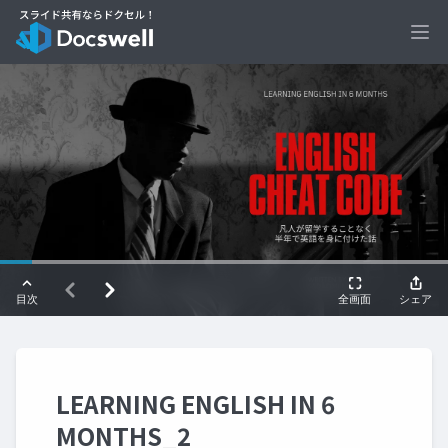
Ope
LEARNING ENGLISH IN 6
MONTHS_2