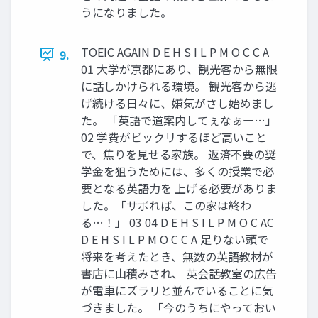
うになりました。
TOEIC AGAIN D E H S I L P M O C C A
9.
01 大学が京都にあり、観光客から無限
に話しかけられる環境。 観光客から逃
げ続ける日々に、嫌気がさし始めまし
た。 「英語で道案内してぇなぁー…」
02 学費がビックリするほど高いこと
で、焦りを見せる家族。 返済不要の奨
学金を狙うためには、多くの授業で必
要となる英語力を 上げる必要がありま
した。「サボれば、この家は終わ
る…！」 03 04 D E H S I L P M O C AC
D E H S I L P M O C C A 足りない頭で
将来を考えたとき、無数の英語教材が
書店に山積みされ、 英会話教室の広告
が電車にズラリと並んでいることに気
づきました。 「今のうちにやっておい