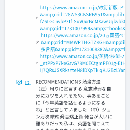
https://www.amazon.co.jp/改訂新版
&amp;crid=28WS3CKSRB951&amp;dib=e
fZ6LGCnvbPztf-SuV0xrBeMXawUqkvbk
&amp;qid=1731007999&amp;s=books&
https://www.amazon.co.jp/20ヵ国
&amp;crid=MMWPTHGTZKGH&amp;dib=e
多言語&amp;qid=1731008382&amp;s=book
https://www.amazon.co.jp/英語4技能-
_ntPPxP7keGsvG78M0ECtgmPF01g-EtHz
ij7QRsJSXRksYteN8lDXpTk.qKJ2BzLY
RECOMMENDATIONS 勉強方法
12.
（左）周りに宣言する 意志薄弱な自
分にカツを入れるため、事あるごと
に「今年英語を話せるようになる
わ」と宣言していました （中）ジョ
ン万次郎式 発音矯正術 発音が大いに
難ありだった私は、英語を聞こえて