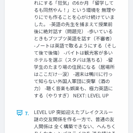
れにする「狂気」の6か月 「留学して
るも同然やん！」という環境を 無理や
りにでも作ることを心がけ続けていま
した。 -英語の先生を捕まえて授業前
後に絶対話す（問題児） -歩いている
ときもブツブツ英語を話す（不審者）
-ノートは英語で取るようにする（そし
て後で後悔） -バイトは観光客が多い
ホテルを選ぶ（スタバは落ちる） -留
学生のたまり場の住民になる（居場所
はここだけ…涙） -週末は鴨川に行っ
て知らない外国人軍団に突撃（酒の
力） -聴く音楽も娯楽も、極力英語に
する（やりすぎ） NEXT: LEVEL UP
LEVEL UP 突如迎えたブレイクスルー
7.
謎の交友関係を作る一方で、普通の友
人関係は 全く構築できない、へんちく