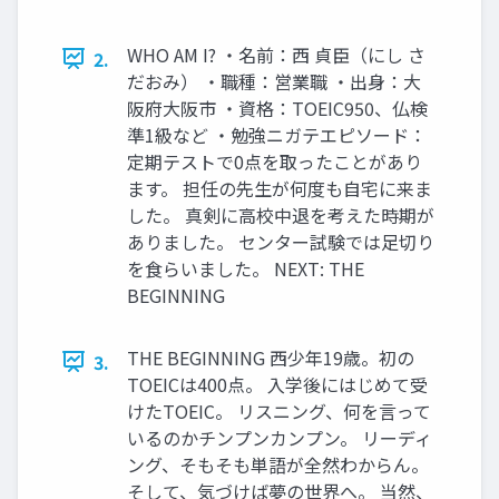
WHO AM I? ・名前：西 貞臣（にし さ
2.
だおみ） ・職種：営業職 ・出身：大
阪府大阪市 ・資格：TOEIC950、仏検
準1級など ・勉強ニガテエピソード：
定期テストで0点を取ったことがあり
ます。 担任の先生が何度も自宅に来ま
した。 真剣に高校中退を考えた時期が
ありました。 センター試験では足切り
を食らいました。 NEXT: THE
BEGINNING
THE BEGINNING 西少年19歳。初の
3.
TOEICは400点。 入学後にはじめて受
けたTOEIC。 リスニング、何を言って
いるのかチンプンカンプン。 リーディ
ング、そもそも単語が全然わからん。
そして、気づけば夢の世界へ。 当然、