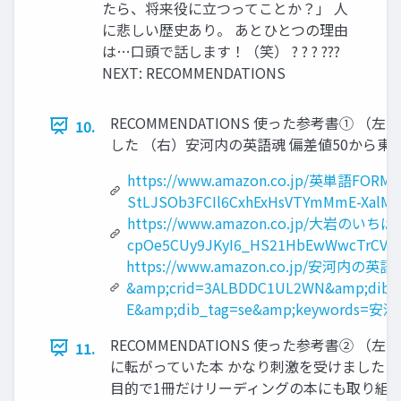
たら、将来役に立つってことか？」 人
に悲しい歴史あり。 あとひとつの理由
は…口頭で話します！（笑） ? ? ? ???
NEXT: RECOMMENDATIONS
RECOMMENDATIONS 使った参考書
10.
した （右）安河内の英語魂 偏差値50から
https://www.amazon.co.jp/英単語FORM
StLJSOb3FCIl6CxhExHsVTYmMmE-XalM
https://www.amazon.co.jp/大岩のいちば
cpOe5CUy9JKyI6_HS21HbEwWwcTrCVcd
https://www.amazon.co.jp/安
&amp;crid=3ALBDDC1UL2WN&amp;dib=e
E&amp;dib_tag=se&amp;keywords=安河
RECOMMENDATIONS 使った参考書
11.
に転がっていた本 かなり刺激を受けました 
目的で1冊だけリーディングの本にも取り組