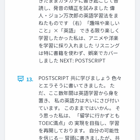
きたままカタカナに書き起こして音
読し、発音の矯正を試みました 偉
人・ジョン万次郎の英語学習法をま
ねたものです （右）「趣味や楽しい
こと」×「英語」 できる限り楽しく
学習したかった私は、アニメや洋楽
を学習に採り入れました リスニング
は特に書籍を使わず、娯楽でカバー
しました NEXT: POSTSCRIPT
POSTSCRIPT 共に学びましょう 色々
13.
とエラそうに書いてきました。 た
だ、ここ数年間は英語学習から身を
置き、 私の英語力は大いにさび付い
ています。 このままではいかん。 そ
う思った私は、 「留学に行かずとも
TOEIC満点」の 実現を目指し、学習
を再開しております。 自分の可能性
を信じる― 冒頭に書きましたが、共