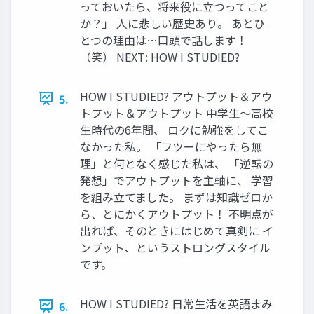
っておいたら、将来役に立つってこと
か？」 人に悲しい歴史あり。 あとひ
とつの理由は…口頭で話します！
（笑） NEXT: HOW I STUDIED?
HOW I STUDIED? アウトプット＆アウ
5.
トプット＆アウトプット 中学生～高校
生時代の6年間、 ロクに勉強をしてこ
なかった私。 「フツーにやったら無
理」と何となく感じた私は、 「逆転の
発想」でアウトプットを主軸に、 学習
を組み立てました。 まずは知識ゼロか
ら、とにかくアウトプット！ 不明点が
出れば、そのときにはじめて真剣に イ
ンプット、というストロングスタイル
です。
HOW I STUDIED? 日常生活を英語まみ
6.