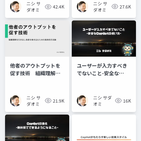
タイル～
ニシ サ
ニシ サ
27.6K
42.4K
ダオミ
ダオミ
他者のアウトプットを
ユーザーが入力すべき
促す技術 組織理解を
でないこと-安全な
引き出し他者を巻き込
Copilotの使い方-
むための具体的方法論
ニシ サ
ニシ サダ
21.9K
16K
ダオミ
オミ