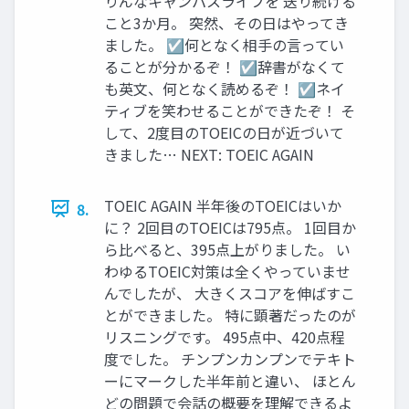
りんなキャンパスライフを 送り続ける
こと3か月。 突然、その日はやってき
ました。 ☑何となく相手の言ってい
ることが分かるぞ！ ☑辞書がなくて
も英文、何となく読めるぞ！ ☑ネイ
ティブを笑わせることができたぞ！ そ
して、2度目のTOEICの日が近づいて
きました… NEXT: TOEIC AGAIN
TOEIC AGAIN 半年後のTOEICはいか
8.
に？ 2回目のTOEICは795点。 1回目か
ら比べると、395点上がりました。 い
わゆるTOEIC対策は全くやっていませ
んでしたが、 大きくスコアを伸ばすこ
とができました。 特に顕著だったのが
リスニングです。 495点中、420点程
度でした。 チンプンカンプンでテキト
ーにマークした半年前と違い、 ほとん
どの問題で会話の概要を理解できるよ