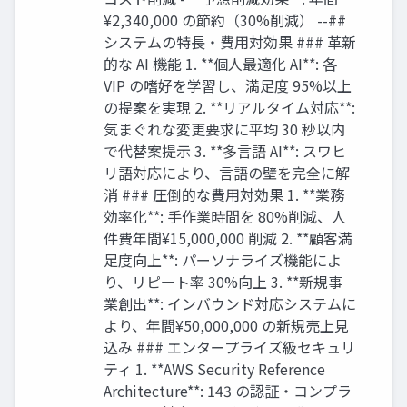
¥2,340,000 の節約（30%削減） --##
システムの特長・費用対効果 ### 革新
的な AI 機能 1. **個人最適化 AI**: 各
VIP の嗜好を学習し、満足度 95%以上
の提案を実現 2. **リアルタイム対応**:
気まぐれな変更要求に平均 30 秒以内
で代替案提示 3. **多言語 AI**: スワヒ
リ語対応により、言語の壁を完全に解
消 ### 圧倒的な費用対効果 1. **業務
効率化**: 手作業時間を 80%削減、人
件費年間¥15,000,000 削減 2. **顧客満
足度向上**: パーソナライズ機能によ
り、リピート率 30%向上 3. **新規事
業創出**: インバウンド対応システムに
より、年間¥50,000,000 の新規売上見
込み ### エンタープライズ級セキュリ
ティ 1. **AWS Security Reference
Architecture**: 143 の認証・コンプラ