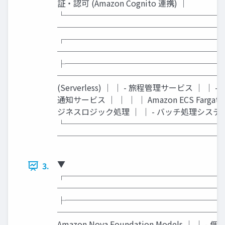
証・認可 (Amazon Cognito 連携) │
└───────────────────
─────────────────────
┌───────────────────
──────────────────────────┐
├───────────────────
──────────────────────────
(Serverless) │ │ - 旅程管理サービス │ │ 
通知サービス │ │ │ │ Amazon ECS Fargate (C
ジネスロジック処理 │ │ - バッチ処理システ
└───────────────────
─────────────────────
▼
3.
┌───────────────────
──────────────────────────
├───────────────────
──────────────────────────
Amazon Nova Foundation Models │ 