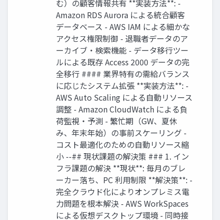
む）の顧客情報共有 **実装方法**: -
Amazon RDS Aurora による統合顧客
データベース - AWS IAM による細かな
アクセス権限制御 - 退職者データのア
ーカイブ・検索機能 - データ移行ツー
ルによる既存 Access 2000 データの完
全移行 #### 業界特有の需給バランス
に応じたシステム拡張 **実装方法**: -
AWS Auto Scaling による自動リソース
調整 - Amazon CloudWatch による負
荷監視・予測 - 繁忙期（GW、夏休
み、年末年始）の事前スケーリング -
コスト最適化のための自動リソース縮
小 --## 現状課題の解決策 ### 1. イン
フラ課題の解決 **現状**: 毎月のブレ
ーカー落ち、PC 利用制限 **解決策**: -
完全クラウド化によりオンプレミス電
力問題を根本解決 - AWS WorkSpaces
による仮想デスクトップ環境 - 同時接