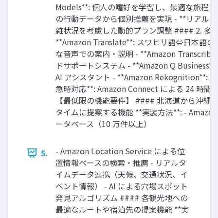
Models**: 個人の嗜好を学習し、最適な旅程を自動生成 
の行動データから個別推薦を実現 - **リアルタ
雑状況を考慮した動的プラン調整 #### 2. 
**Amazon Translate**: スワヒリ語⇔日本語の
な音声での案内・説明 - **Amazon Transcri
ドサポートシステム - **Amazon Q Busin
AI アシスタント - **Amazon Rekognitio
急時対応**: Amazon Connect による 24 
【最低限の機能要件】 #### 北海道から沖
タイムに提案する機能 **実装方法**: - Amazon 
ータベース（10 万件以上）
- Amazon Location Service による位
5.
置情報ベースの検索・推薦 - リアルタ
イムデータ連携（天候、交通状況、イ
ベント情報） - AI による穴場スポット
発見アルゴリズム #### 各観光地への
最適なルートや宿泊先の提案機能 **実