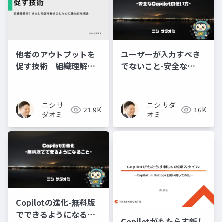
他者のアウトプットを
ユーザーが入力すべき
促す技術 組織理解を
でないこと-安全な
引き出し他者を巻き込
Copilotの使い方-
むための具体的方法論
ニシ サ
ニシ サダ
21.9K
16K
ダオミ
オミ
Copilotの進化-無料版
でできるようになるこ
Copilotがもたらす新し