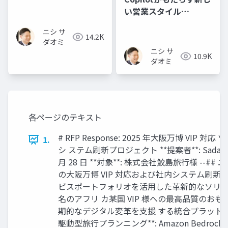
と-
い営業スタイル
―Copilot in Outlook
ニシ サ
を使い倒してみた―
14.2K
ダオミ
ニシ サ
10.9K
ダオミ
各ページのテキスト
# RFP Response: 2025 年大阪万博 V
1.
シ ステム刷新プロジェクト **提案者**: Sadaomi Tec
月 28 日 **対象**: 株式会社鮫島旅行様 -
の大阪万博 VIP 対応および社内システム刷新
ビスポートフォリオを活用した革新的なソリュ
名のアフリ カ某国 VIP 様への最高品質の
期的なデジタル変革を支援 する統合プラットフォーム
駆動型旅行プランニング**: Amazon Bedro