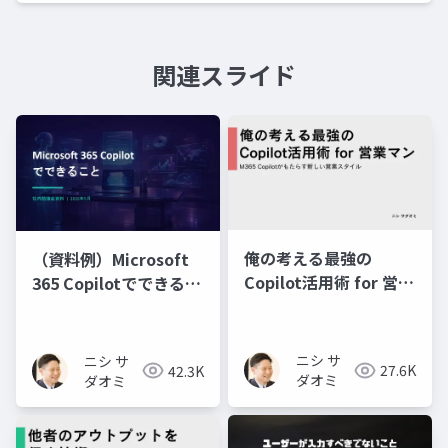
関連スライド
俺の考える最強の
（資料例）Microsoft
Copilot活用術 for 営業
365 Copilotでできるこ
マン～M365 Copilotが
と
もたらす新しい営業ス
タイル～
ニシ サ
ニシ サ
27.6K
42.3K
ダオミ
ダオミ