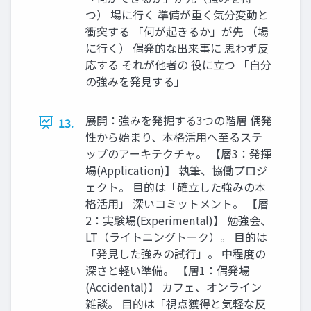
つ） 場に行く 準備が重く気分変動と
衝突する 「何が起きるか」が先 （場
に行く） 偶発的な出来事に 思わず反
応する それが他者の 役に立つ 「自分
の強みを発見する」
展開：強みを発掘する3つの階層 偶発
13.
性から始まり、本格活用へ至るステ
ップのアーキテクチャ。 【層3：発揮
場(Application)】 執筆、協働プロジ
ェクト。 目的は「確立した強みの本
格活用」 深いコミットメント。 【層
2：実験場(Experimental)】 勉強会、
LT（ライトニングトーク）。 目的は
「発見した強みの試行」。 中程度の
深さと軽い準備。 【層1：偶発場
(Accidental)】 カフェ、オンライン
雑談。 目的は「視点獲得と気軽な反