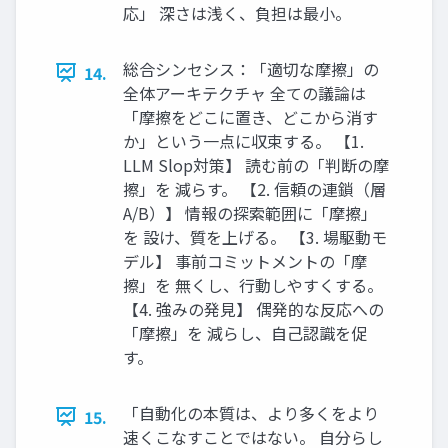
応」 深さは浅く、負担は最小。
総合シンセシス：「適切な摩擦」の
14.
全体アーキテクチャ 全ての議論は
「摩擦をどこに置き、どこから消す
か」という一点に収束する。 【1.
LLM Slop対策】 読む前の「判断の摩
擦」を 減らす。 【2. 信頼の連鎖（層
A/B）】 情報の探索範囲に「摩擦」
を 設け、質を上げる。 【3. 場駆動モ
デル】 事前コミットメントの「摩
擦」を 無くし、行動しやすくする。
【4. 強みの発見】 偶発的な反応への
「摩擦」を 減らし、自己認識を促
す。
「自動化の本質は、より多くをより
15.
速くこなすことではない。 自分らし