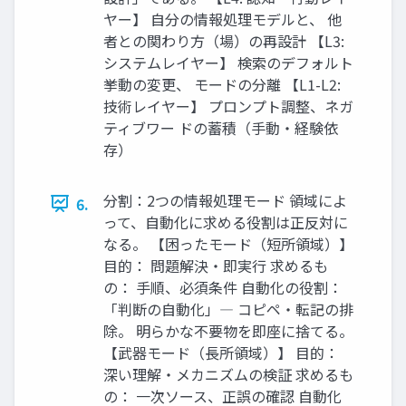
ヤー】 自分の情報処理モデルと、 他
者との関わり方（場）の再設計 【L3:
システムレイヤー】 検索のデフォルト
挙動の変更、 モードの分離 【L1-L2:
技術レイヤー】 プロンプト調整、ネガ
ティブワー ドの蓄積（手動・経験依
存）
分割：2つの情報処理モード 領域によ
6.
って、自動化に求める役割は正反対に
なる。 【困ったモード（短所領域）】
目的： 問題解決・即実行 求めるも
の： 手順、必須条件 自動化の役割：
「判断の自動化」― コピペ・転記の排
除。 明らかな不要物を即座に捨てる。
【武器モード（長所領域）】 目的：
深い理解・メカニズムの検証 求めるも
の： 一次ソース、正誤の確認 自動化