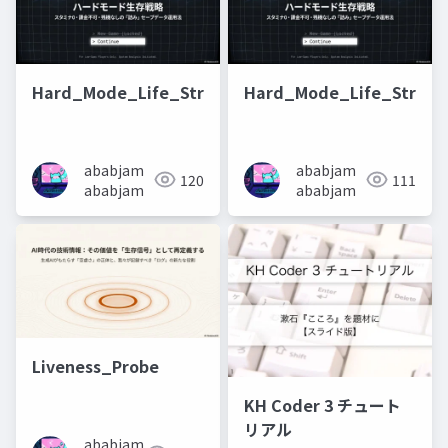
Hard_Mode_Life_Strategy
Hard_Mode_Life_Strate
ababjam
ababjam
120
111
ababjam
ababjam
Liveness_Probe
KH Coder 3 チュート
リアル
ababjam