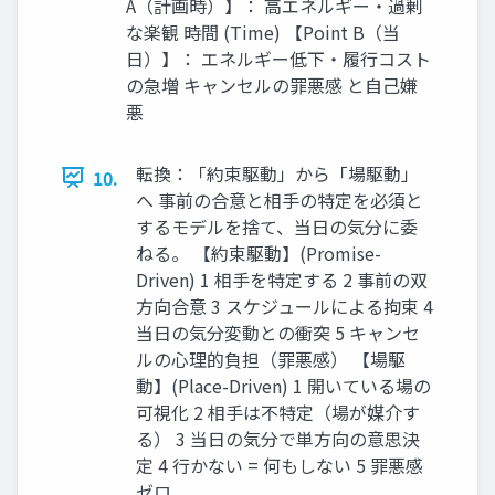
A（計画時）】： 高エネルギー・過剰
な楽観 時間 (Time) 【Point B（当
日）】： エネルギー低下・履行コスト
の急増 キャンセルの罪悪感 と自己嫌
悪
転換：「約束駆動」から「場駆動」
10.
へ 事前の合意と相手の特定を必須と
するモデルを捨て、当日の気分に委
ねる。 【約束駆動】(Promise-
Driven) 1 相手を特定する 2 事前の双
方向合意 3 スケジュールによる拘束 4
当日の気分変動との衝突 5 キャンセ
ルの心理的負担（罪悪感） 【場駆
動】(Place-Driven) 1 開いている場の
可視化 2 相手は不特定（場が媒介す
る） 3 当日の気分で単方向の意思決
定 4 行かない = 何もしない 5 罪悪感
ゼロ