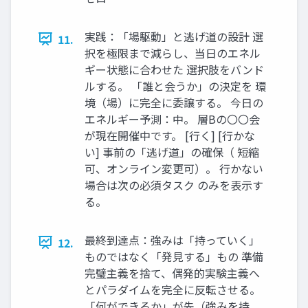
実践：「場駆動」と逃げ道の設計 選
11.
択を極限まで減らし、当日のエネル
ギー状態に合わせた 選択肢をバンド
ルする。 「誰と会うか」の決定を 環
境（場）に完全に委譲する。 今日の
エネルギー予測：中。 層Bの〇〇会
が現在開催中です。 [行く] [行かな
い] 事前の「逃げ道」の確保（ 短縮
可、オンライン変更可）。 行かない
場合は次の必須タスク のみを表示す
る。
最終到達点：強みは「持っていく」
12.
ものではなく「発見する」もの 準備
完璧主義を捨て、偶発的実験主義へ
とパラダイムを完全に反転させる。
「何ができるか」が先（強みを持