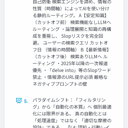
自己防衛 検索エンジンを諦め、情報の
性質（時間軸）によってAIを使い分け
る静的ルーティング。 A【安定知識】
（カットオフ前） 検索機能なしLLMへ
ルーティング ・論理展開と知識の再構
成を重視し、 Slopリスクを完全回
避。 ユーザーの検索クエリ カットオ
フ日 （情報の時間軸） B【最新情報】
（カットオフ後） 検索ありLLMへ ル
ーティング ・2025年以降の一次報道
優先 ・「delve into」等のSlopワード
禁止 ・情報源のURL提示必須 厳格な
ネガティブプロンプトの壁
パラダイムシフト：「フィルタリン
5.
グ」から「自動化の本質」へ 個別最適
化には限界がある。 真の自動化とは
「処理速度」ではなく 「適切な摩擦の
設計」である。 【L4: 認知・行動レイ