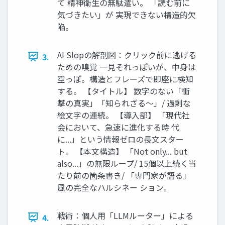
て 精神衛生の無駄遣い。 「読む前に
気づきたい」が 実現できない構造的欠
陥。
AI Slopの解剖図：クリック前に逃げる
3.
ための嗅覚 一見それっぽいが、中身は
空っぽ。構造とフレーズで即座に検知
する。 【タイトル】 数字のない「衝
撃の真実」「知られざる〜」/ 過剰な
絵文字の連続。 【導入部】 「現代社
会において、急速に進化する時 代
に...」という情報ゼロの長文スター
ト。 【本文構造】 「Not only... but
also...」の無限ループ/ 15個以上続く当
たり前の箇条書き/ 「専門家が語る」
風の完全なハルシネー ション。
戦術：個人用「LLMルーター」による
4.