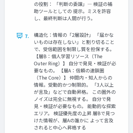
の役割： 「判断の委譲」― 検証の補
助ツールとしての 提示。ミスを許容
し、最終判断は人間が行う。
構造化：情報の「2層設計」 「届かな
7.
いものは存在しない」と割り切ること
で、受信範囲を制限し質を担保する。
【層B：個人学習リソース（The
Outer Ring）】 自分で発見・検証が必
要なもの。 【層A：信頼の連鎖圏
（The Core）】 仲間内・知人からの
情報。受動的かつ制限的。 「3人以上
が言及」などで自動昇格。 この圏外の
ノイズは完全に無視する。 自分で発
見・検証が必要なもの。 能動的な探索
エリア。 検証優先度の上昇 層Bで見つ
けた情報が、層Aの誰かに よって言及
されると中心へ昇格する