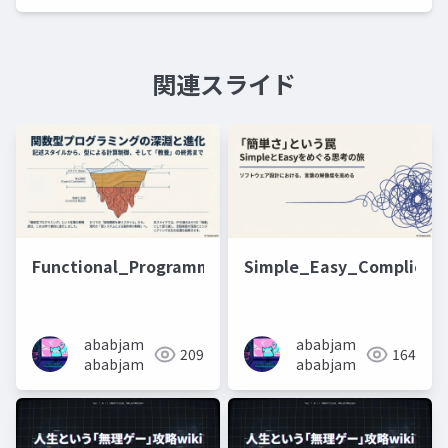
関連スライド
Functional_Programming_Strata_of_Control
Simple_Easy_Complicat
ababjam
ababjam
209
164
ababjam
ababjam