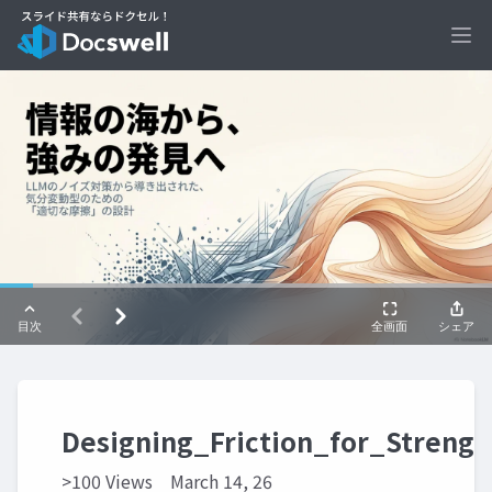
Ope
Designing_Friction_for_Strengt
>100 Views
March 14, 26